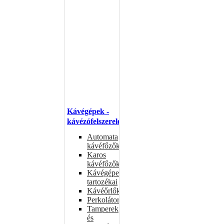
Kávégépek -
kávézófelszerelés
Automata
kávéfőzők
Karos
kávéfőzők
Kávégépek
tartozékai
Kávéőrlők
Perkolátorok
Tamperek
és