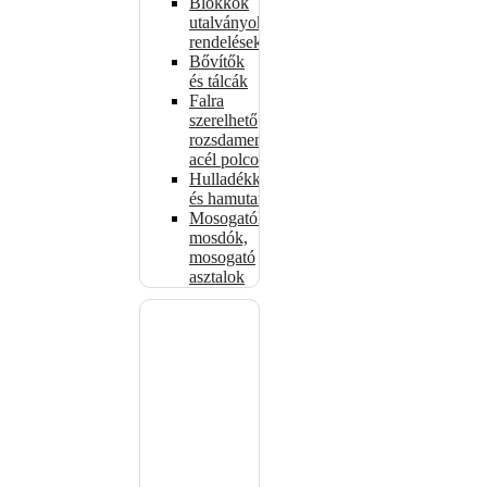
Blokkok
utalványokhoz,
rendelésekhez
Bővítők
és tálcák
Falra
szerelhető
rozsdamentes
acél polcok
Hulladékkosarak
és hamutartók
Mosogatók,
mosdók,
mosogató
asztalok