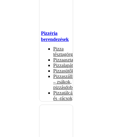
Pizzéria
berendezések
Pizza
tésztagörgők
Pizzaasztalok
Pizzalapátok
Pizzasütők
Pizzaszállítás
– zsákok,
pizzásdobozok
Pizzatálcák
és -rácsok