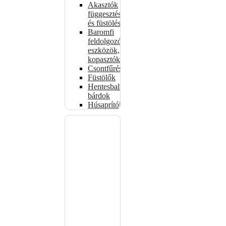
Akasztók
függesztéshez
és füstöléshez
Baromfi
feldolgozó
eszközök,
kopasztók
Csontfűrészek
Füstölők
Hentesbalták,
bárdok
Húsaprítók