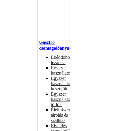
Gasztro
csomagolóanyagok
Ebéddobozok
lezárása
Egyszer
használatos
Egyszer
használatos
kesztyűk
Egyszer
használatos
törlők
Élelmiszer-
tárolás és
szállítás
Elviteles
csomagolóanyagok