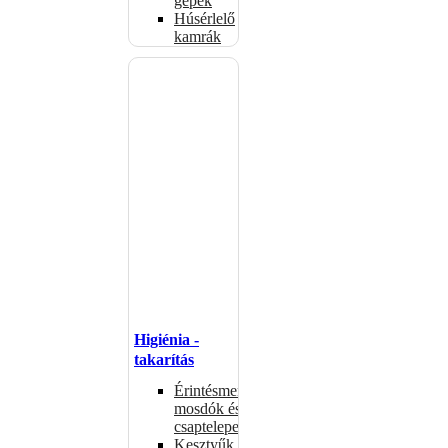
gépek
Húsérlelő
kamrák
Higiénia -
takarítás
Érintésmentes
mosdók és
csaptelepek
Kesztyűk,