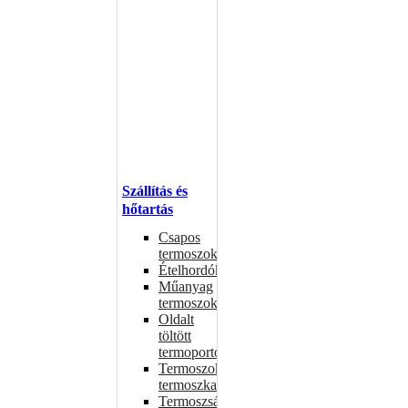
Szállítás és
hőtartás
Csapos
termoszok
Ételhordók
Műanyag
termoszok
Oldalt
töltött
termoportok
Termoszok,
termoszkannák
Termoszsákok