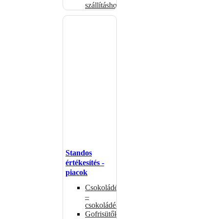
szállításhoz
Standos
értékesítés -
piacok
Csokoládémelegítők
–
csokoládéadagolók
Gofrisütők