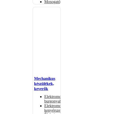
Mosogatógépkosarak
Mechanikus
készülékek,
keverők
Elektromos
burgonyahámozók
Elektromos
kenyérszeletelők