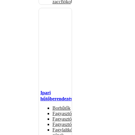
zaccfiókok
Ipari
hűtőberendezések
Borhűtők
Fagyasztóasztalok
Fagyasztóládák
Fagyasztószekrények
Fagylaltkészítő