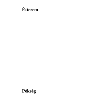
Étterem
Pékség