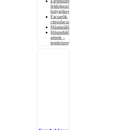
Élelmiszer-
feldolgozók –
bolygókeverők
Facsarók,
citrusfacsarók
Húsdarálók
Húspuhító
gépek –
tenderizerek