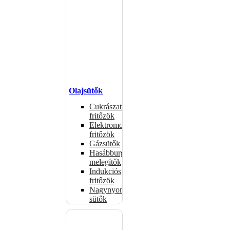
Olajsütők
Cukrászati
fritőzök
Elektromos
fritőzök
Gázsütők
Hasábburgonya
melegítők
Indukciós
fritőzök
Nagynyomású
sütők