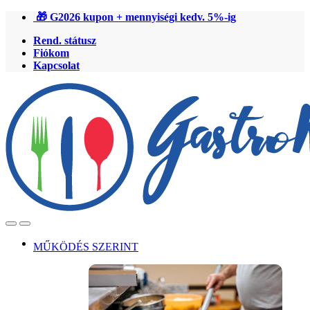
Ugrás
Ugrás
🎁 G2026 kupon + mennyiségi kedv. 5%-ig
a
a
Rend. státusz
navigációhoz
tartalomra
Fiókom
Kapcsolat
Open
Close
MŰKÖDÉS SZERINT