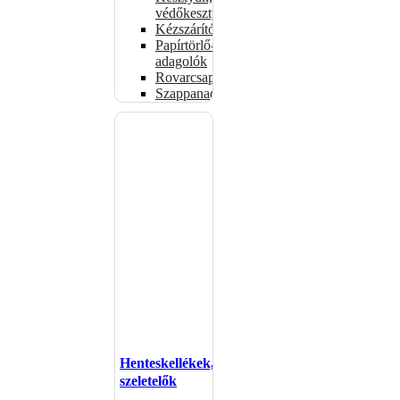
védőkesztyűk
Kézszárítók
Papírtörlő-
adagolók
Rovarcsapdák
Szappanadagolók
Henteskellékek,
szeletelők