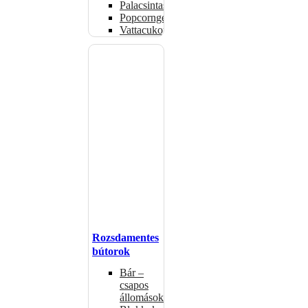
Palacsintasütők
Popcorngépek
Vattacukorgép
Rozsdamentes
bútorok
Bár –
csapos
állomások