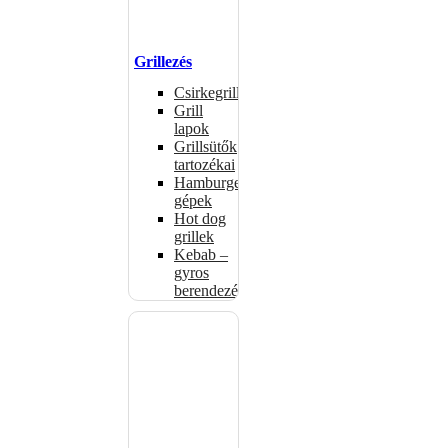
Grillezés
Csirkegrillek
Grill
lapok
Grillsütők
tartozékai
Hamburgerformázó
gépek
Hot dog
grillek
Kebab –
gyros
berendezés