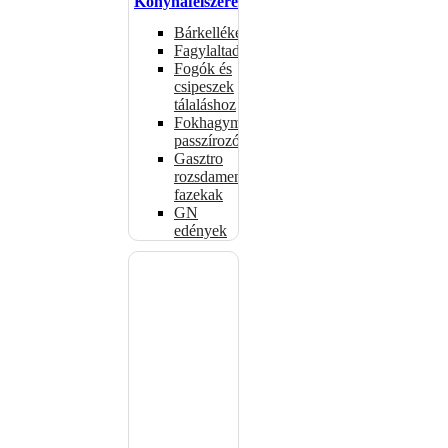
Konyhafelszerelés
Bárkellékek
Fagylaltadagolók
Fogók és
csipeszek
tálaláshoz
Fokhagymaprések,
passzírozók
Gasztro
rozsdamentes
fazekak
GN
edények