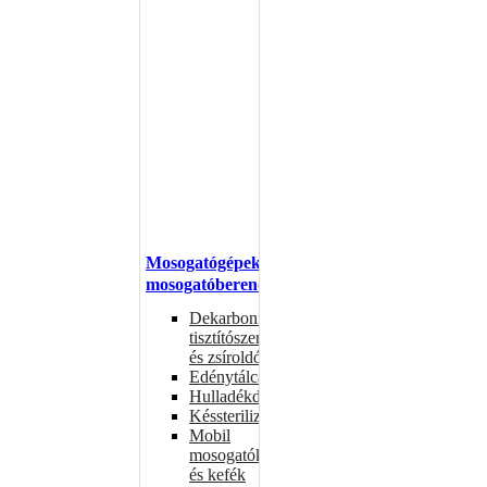
Mosogatógépek,
mosogatóberendezések
Dekarbonizáló
tisztítószerek
és zsíroldók
Edénytálcák
Hulladékdarálók
Késsterilizátorok
Mobil
mosogatók
és kefék