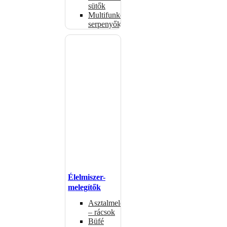
sütők
Multifunkciós
serpenyők
Élelmiszer-
melegítők
Asztalmelegítők
– rácsok
Büfé