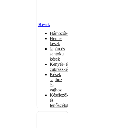
Kések
Hámozókések
Hentes
kések
Japán és
santoku
kések
Kenyér- és
cukrászkések
Kések
sajthoz
és
vajhoz
Késélezők
és
fenőacélok