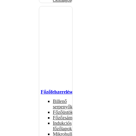
Főzőfelszerelések
Billenő
serpenyők
Főzőüstök
Főzőzsámolyok
Indukciós
főzőlapok
Mikrohullámú