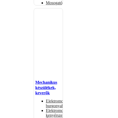
Mosogatógépkosarak
Mechanikus
készülékek,
keverők
Elektromos
burgonyahámozók
Elektromos
kenyérszeletelők