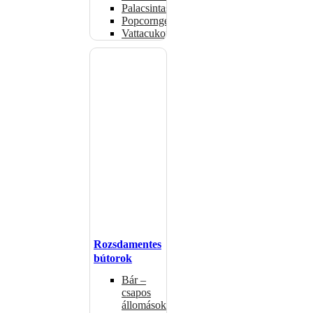
Palacsintasütők
Popcorngépek
Vattacukorgép
Rozsdamentes
bútorok
Bár –
csapos
állomások