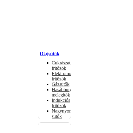
Olajsütők
Cukrászati
fritőzök
Elektromos
fritőzök
Gázsütők
Hasábburgonya
melegítők
Indukciós
fritőzök
Nagynyomású
sütők