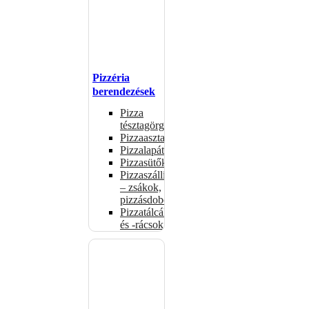
Pizzéria
berendezések
Pizza
tésztagörgők
Pizzaasztalok
Pizzalapátok
Pizzasütők
Pizzaszállítás
– zsákok,
pizzásdobozok
Pizzatálcák
és -rácsok