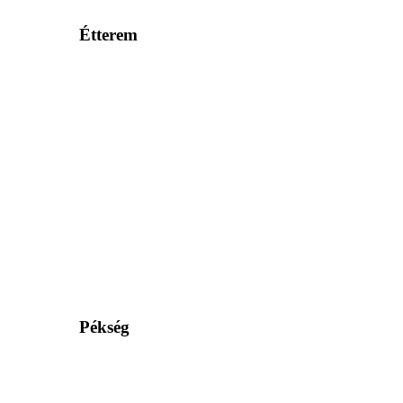
Étterem
Pékség