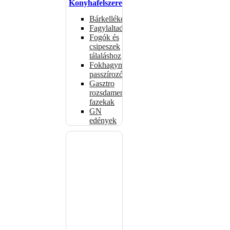
Konyhafelszerelés
Bárkellékek
Fagylaltadagolók
Fogók és
csipeszek
tálaláshoz
Fokhagymaprések,
passzírozók
Gasztro
rozsdamentes
fazekak
GN
edények