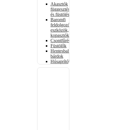
Akasztók
függesztéshez
és füstöléshez
Baromfi
feldolgozó
eszközök,
kopasztók
Csontfűrészek
Füstölők
Hentesbalták,
bárdok
Húsaprítók