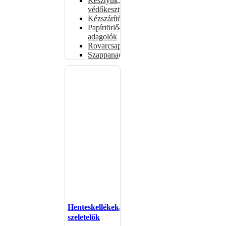
Kesztyűk,
védőkesztyűk
Kézszárítók
Papírtörlő-
adagolók
Rovarcsapdák
Szappanadagolók
Henteskellékek,
szeletelők