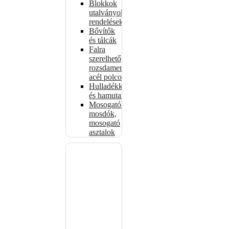
Blokkok
utalványokhoz,
rendelésekhez
Bővítők
és tálcák
Falra
szerelhető
rozsdamentes
acél polcok
Hulladékkosarak
és hamutartók
Mosogatók,
mosdók,
mosogató
asztalok