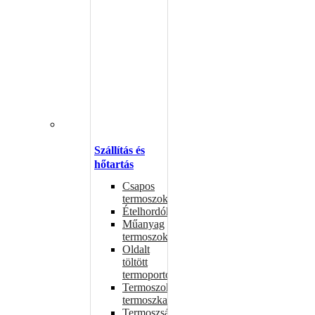
Szállítás és
hőtartás
Csapos
termoszok
Ételhordók
Műanyag
termoszok
Oldalt
töltött
termoportok
Termoszok,
termoszkannák
Termoszsákok