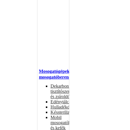
Mosogatógépek,
mosogatóberendezések
Dekarbonizáló
tisztítószerek
és zsíroldók
Edénytálcák
Hulladékdarálók
Késsterilizátorok
Mobil
mosogatók
és kefék