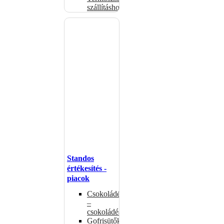
szállításhoz
Standos
értékesítés -
piacok
Csokoládémelegítők
–
csokoládéadagolók
Gofrisütők