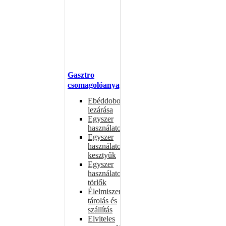
Gasztro
csomagolóanyagok
Ebéddobozok
lezárása
Egyszer
használatos
Egyszer
használatos
kesztyűk
Egyszer
használatos
törlők
Élelmiszer-
tárolás és
szállítás
Elviteles