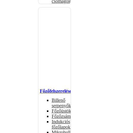
csomagolóanyagok
Főzőfelszerelések
Billenő
serpenyők
Főzőüstök
Főzőzsámolyok
Indukciós
főzőlapok
Mikrohullámú