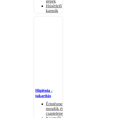
gépek
Húsérlelő
kamrák
Higiénia -
takarítás
Érintésmentes
mosdók és
csaptelepek