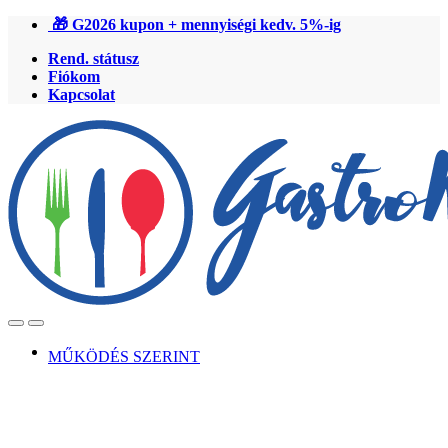
Ugrás
Ugrás
🎁 G2026 kupon + mennyiségi kedv. 5%-ig
a
a
Rend. státusz
navigációhoz
tartalomra
Fiókom
Kapcsolat
Open
Close
MŰKÖDÉS SZERINT