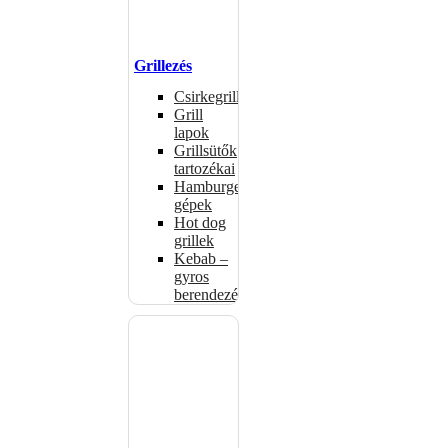
Grillezés
Csirkegrillek
Grill
lapok
Grillsütők
tartozékai
Hamburgerformázó
gépek
Hot dog
grillek
Kebab –
gyros
berendezés