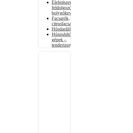
Élelmiszer-
feldolgozók –
bolygókeverők
Facsarók,
citrusfacsarók
Húsdarálók
Húspuhító
gépek –
tenderizerek