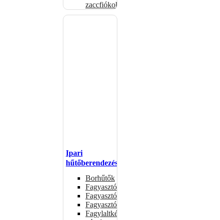
zaccfiókok
Ipari
hűtőberendezések
Borhűtők
Fagyasztóasztalok
Fagyasztóládák
Fagyasztószekrények
Fagylaltkészítő