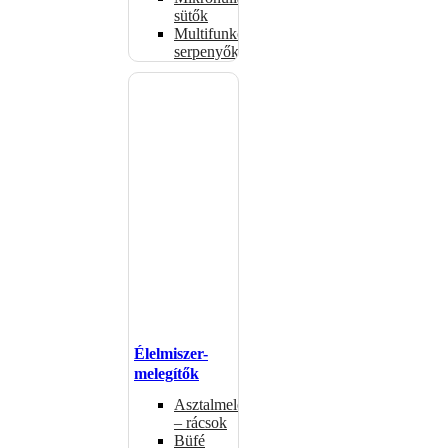
sütők
Multifunkciós
serpenyők
Élelmiszer-
melegítők
Asztalmelegítők
– rácsok
Büfé