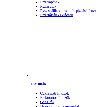
Pizzalapátok
Pizzasütők
Pizzaszállítás – zsákok, pizzásdobozok
Pizzatálcák és -rácsok
Olajsütők
Cukrászati fritőzök
Elektromos fritőzök
Gázsütők
Hasábburgonya melegítők