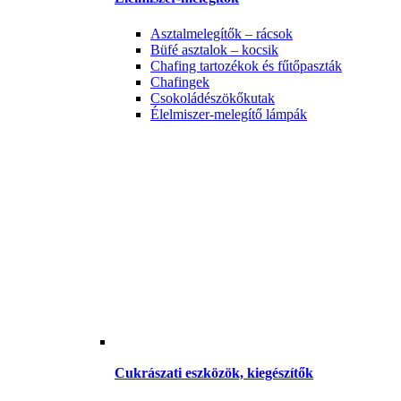
Asztalmelegítők – rácsok
Büfé asztalok – kocsik
Chafing tartozékok és fűtőpaszták
Chafingek
Csokoládészökőkutak
Élelmiszer-melegítő lámpák
Cukrászati eszközök, kiegészítők