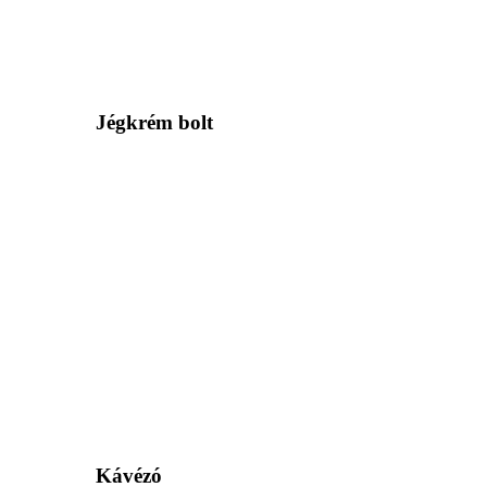
Jégkrém bolt
Kávézó