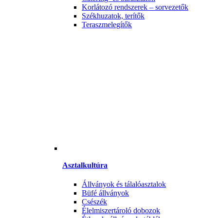
Korlátozó rendszerek – sorvezetők
Székhuzatok, terítők
Teraszmelegítők
Asztalkultúra
Állványok és tálalóasztalok
Büfé állványok
Csészék
Élelmiszertároló dobozok