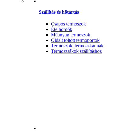
Szállítás és hőtartás
Csapos termoszok
Ételhordók
Műanyag termoszok
Oldalt töltött termoportok
Termoszok, termoszkannák
Termoszsákok szállításhoz