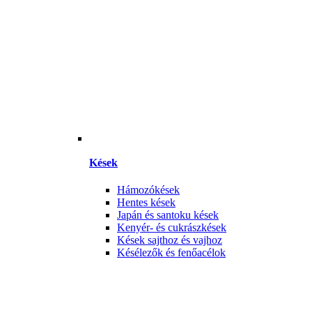
Kések
Hámozókések
Hentes kések
Japán és santoku kések
Kenyér- és cukrászkések
Kések sajthoz és vajhoz
Késélezők és fenőacélok