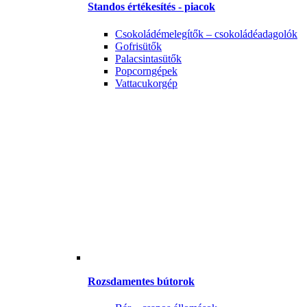
Standos értékesítés - piacok
Csokoládémelegítők – csokoládéadagolók
Gofrisütők
Palacsintasütők
Popcorngépek
Vattacukorgép
Rozsdamentes bútorok