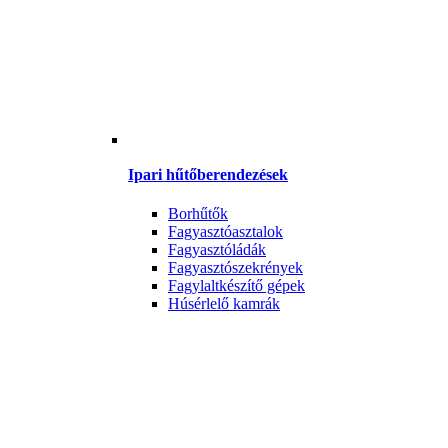
Ipari hűtőberendezések
Borhűtők
Fagyasztóasztalok
Fagyasztóládák
Fagyasztószekrények
Fagylaltkészítő gépek
Húsérlelő kamrák