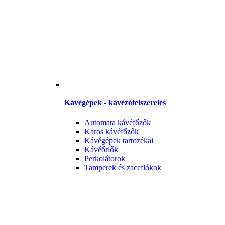
Kávégépek - kávézófelszerelés
Automata kávéfőzők
Karos kávéfőzők
Kávégépek tartozékai
Kávéőrlők
Perkolátorok
Tamperek és zaccfiókok