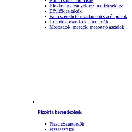
Bár – csapos állomások
Blokkok utalványokhoz, rendelésekhez
Bővítők és tálcák
Falra szerelhető rozsdamentes acél polcok
Hulladékkosarak és hamutartók
Mosogatók, mosdók, mosogató asztalok
Pizzéria berendezések
Pizza tésztagörgők
Pizzaasztalok