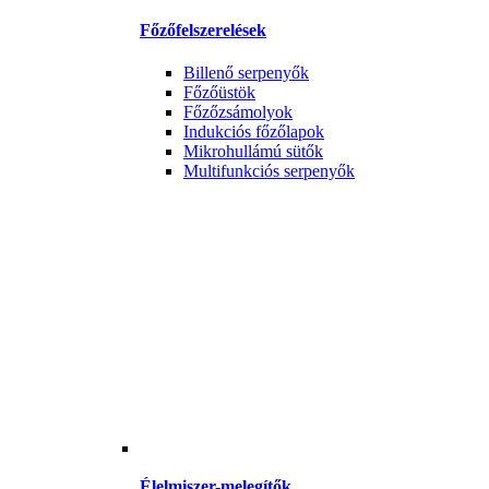
Főzőfelszerelések
Billenő serpenyők
Főzőüstök
Főzőzsámolyok
Indukciós főzőlapok
Mikrohullámú sütők
Multifunkciós serpenyők
Élelmiszer-melegítők