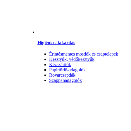
Higiénia - takarítás
Érintésmentes mosdók és csaptelepek
Kesztyűk, védőkesztyűk
Kézszárítók
Papírtörlő-adagolók
Rovarcsapdák
Szappanadagolók