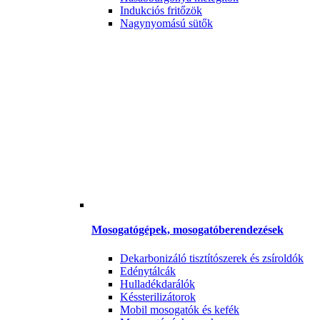
Indukciós fritőzök
Nagynyomású sütők
Mosogatógépek, mosogatóberendezések
Dekarbonizáló tisztítószerek és zsíroldók
Edénytálcák
Hulladékdarálók
Késsterilizátorok
Mobil mosogatók és kefék