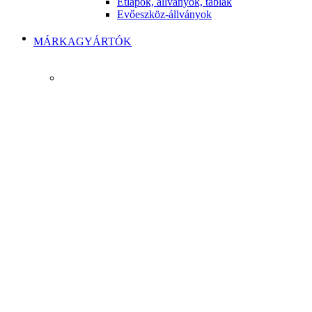
Étlapok, állványok, táblák
Evőeszköz-állványok
MÁRKAGYÁRTÓK