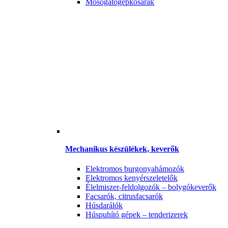
Mosogatógépkosarak
Mechanikus készülékek, keverők
Elektromos burgonyahámozók
Elektromos kenyérszeletelők
Élelmiszer-feldolgozók – bolygókeverők
Facsarók, citrusfacsarók
Húsdarálók
Húspuhító gépek – tenderizerek