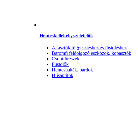
Henteskellékek, szeletelők
Akasztók függesztéshez és füstöléshez
Baromfi feldolgozó eszközök, kopasztók
Csontfűrészek
Füstölők
Hentesbalták, bárdok
Húsaprítók