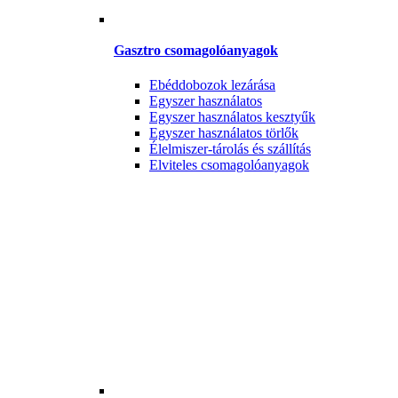
Gasztro csomagolóanyagok
Ebéddobozok lezárása
Egyszer használatos
Egyszer használatos kesztyűk
Egyszer használatos törlők
Élelmiszer-tárolás és szállítás
Elviteles csomagolóanyagok