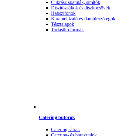
Cukrász spatulák, simítók
Díszítőzsákok és díszítőcsövek
Habszifonok
Karamellizáló és flambírozó égők
Tésztalapok
Tortasütő formák
Catering bútorok
Catering sátrak
Catering- és bárasztalok