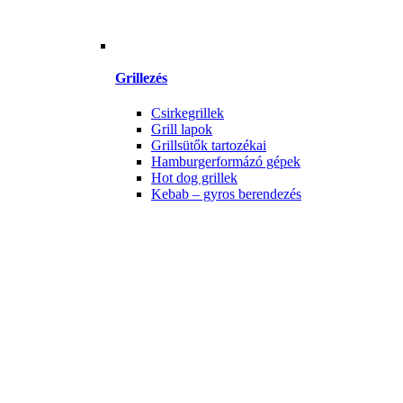
Grillezés
Csirkegrillek
Grill lapok
Grillsütők tartozékai
Hamburgerformázó gépek
Hot dog grillek
Kebab – gyros berendezés