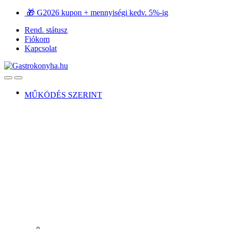
Ugrás
Ugrás
🎁 G2026 kupon + mennyiségi kedv. 5%-ig
a
a
Rend. státusz
navigációhoz
tartalomra
Fiókom
Kapcsolat
Open
Close
MŰKÖDÉS SZERINT