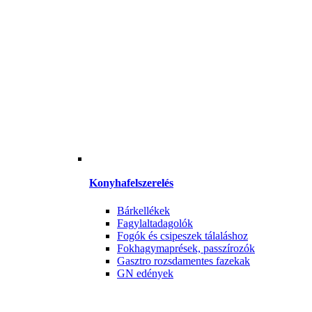
Konyhafelszerelés
Bárkellékek
Fagylaltadagolók
Fogók és csipeszek tálaláshoz
Fokhagymaprések, passzírozók
Gasztro rozsdamentes fazekak
GN edények