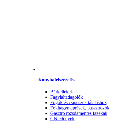
Konyhafelszerelés
Bárkellékek
Fagylaltadagolók
Fogók és csipeszek tálaláshoz
Fokhagymaprések, passzírozók
Gasztro rozsdamentes fazekak
GN edények