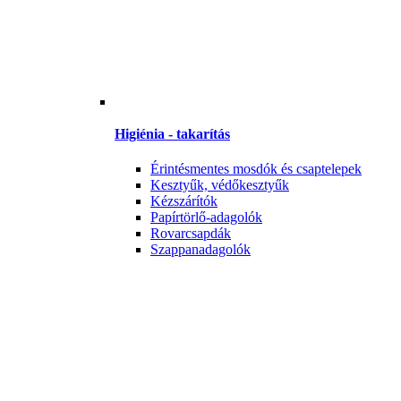
Higiénia - takarítás
Érintésmentes mosdók és csaptelepek
Kesztyűk, védőkesztyűk
Kézszárítók
Papírtörlő-adagolók
Rovarcsapdák
Szappanadagolók