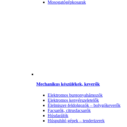
Mosogatógépkosarak
Mechanikus készülékek, keverők
Elektromos burgonyahámozók
Elektromos kenyérszeletelők
Élelmiszer-feldolgozók – bolygókeverők
Facsarók, citrusfacsarók
Húsdarálók
Húspuhító gépek – tenderizerek