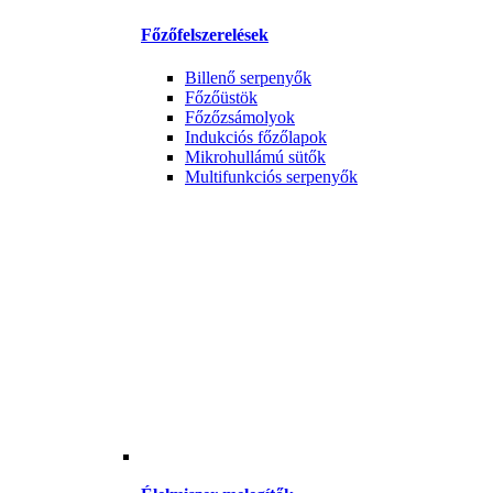
Főzőfelszerelések
Billenő serpenyők
Főzőüstök
Főzőzsámolyok
Indukciós főzőlapok
Mikrohullámú sütők
Multifunkciós serpenyők