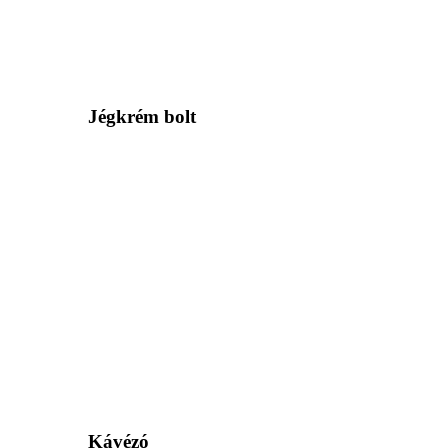
Jégkrém bolt
Kávézó