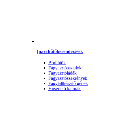
Ipari hűtőberendezések
Borhűtők
Fagyasztóasztalok
Fagyasztóládák
Fagyasztószekrények
Fagylaltkészítő gépek
Húsérlelő kamrák