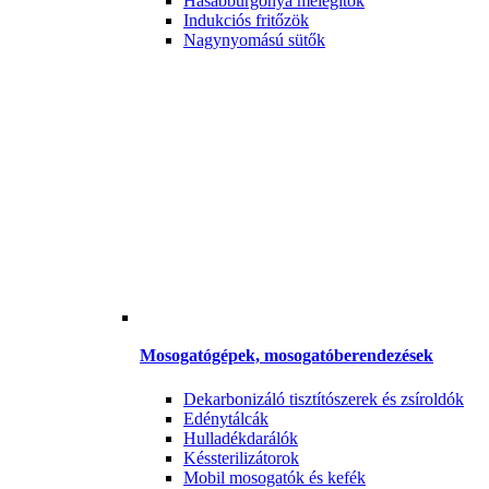
Hasábburgonya melegítők
Indukciós fritőzök
Nagynyomású sütők
Mosogatógépek, mosogatóberendezések
Dekarbonizáló tisztítószerek és zsíroldók
Edénytálcák
Hulladékdarálók
Késsterilizátorok
Mobil mosogatók és kefék