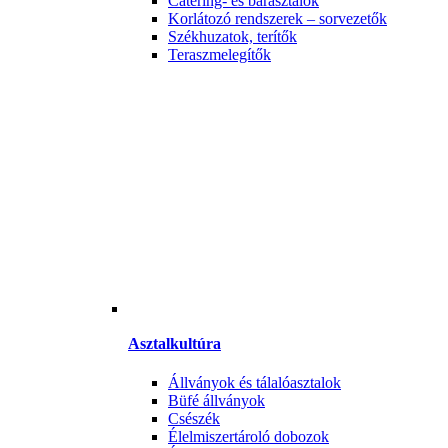
Catering- és bárasztalok
Korlátozó rendszerek – sorvezetők
Székhuzatok, terítők
Teraszmelegítők
Asztalkultúra
Állványok és tálalóasztalok
Büfé állványok
Csészék
Élelmiszertároló dobozok