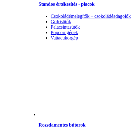
Standos értékesítés - piacok
Csokoládémelegítők – csokoládéadagolók
Gofrisütők
Palacsintasütők
Popcorngépek
Vattacukorgép
Rozsdamentes bútorok