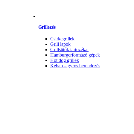
Grillezés
Csirkegrillek
Grill lapok
Grillsütők tartozékai
Hamburgerformázó gépek
Hot dog grillek
Kebab – gyros berendezés