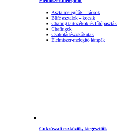
Élelmiszer-melegítők
Asztalmelegítők – rácsok
Büfé asztalok – kocsik
Chafing tartozékok és fűtőpaszták
Chafingek
Csokoládészökőkutak
Élelmiszer-melegítő lámpák
Cukrászati eszközök, kiegészítők