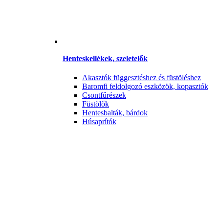
Henteskellékek, szeletelők
Akasztók függesztéshez és füstöléshez
Baromfi feldolgozó eszközök, kopasztók
Csontfűrészek
Füstölők
Hentesbalták, bárdok
Húsaprítók