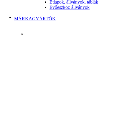
Étlapok, állványok, táblák
Evőeszköz-állványok
MÁRKAGYÁRTÓK