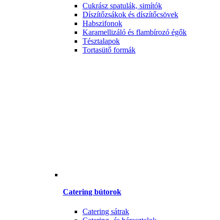
Cukrász spatulák, simítók
Díszítőzsákok és díszítőcsövek
Habszifonok
Karamellizáló és flambírozó égők
Tésztalapok
Tortasütő formák
Catering bútorok
Catering sátrak