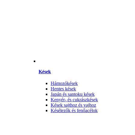
Kések
Hámozókések
Hentes kések
Japán és santoku kések
Kenyér- és cukrászkések
Kések sajthoz és vajhoz
Késélezők és fenőacélok