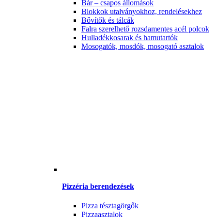
Bár – csapos állomások
Blokkok utalványokhoz, rendelésekhez
Bővítők és tálcák
Falra szerelhető rozsdamentes acél polcok
Hulladékkosarak és hamutartók
Mosogatók, mosdók, mosogató asztalok
Pizzéria berendezések
Pizza tésztagörgők
Pizzaasztalok