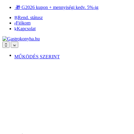
Ugrás
Ugrás
🎁 G2026 kupon + mennyiségi kedv. 5%-ig
a
a
Rend. státusz
navigációhoz
tartalomra
Fiókom
Kapcsolat
Open
Close
MŰKÖDÉS SZERINT