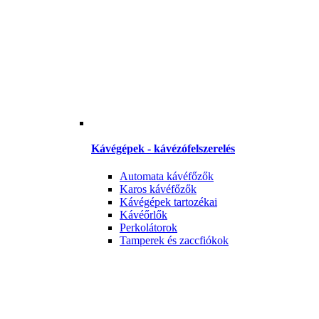
Kávégépek - kávézófelszerelés
Automata kávéfőzők
Karos kávéfőzők
Kávégépek tartozékai
Kávéőrlők
Perkolátorok
Tamperek és zaccfiókok