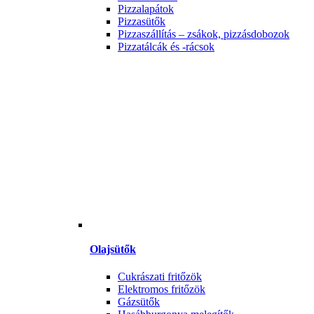
Pizzalapátok
Pizzasütők
Pizzaszállítás – zsákok, pizzásdobozok
Pizzatálcák és -rácsok
Olajsütők
Cukrászati fritőzök
Elektromos fritőzök
Gázsütők