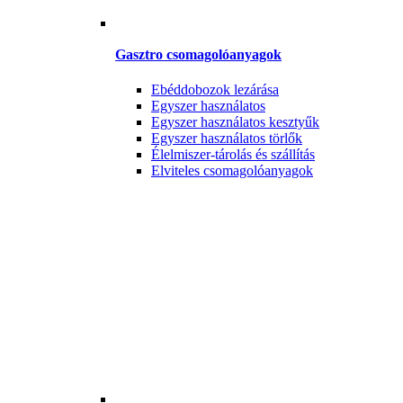
Gasztro csomagolóanyagok
Ebéddobozok lezárása
Egyszer használatos
Egyszer használatos kesztyűk
Egyszer használatos törlők
Élelmiszer-tárolás és szállítás
Elviteles csomagolóanyagok