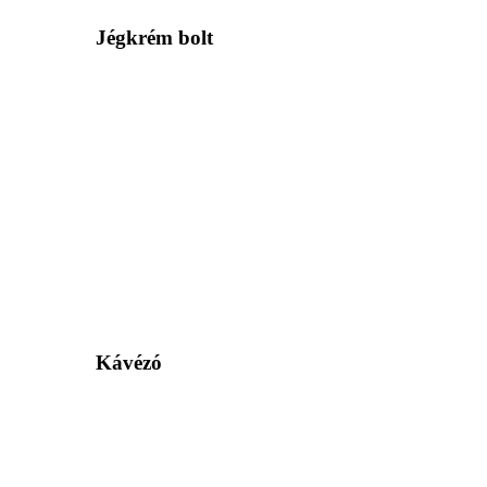
Jégkrém bolt
Kávézó