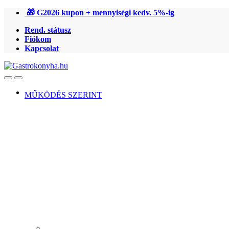
Ugrás
Ugrás
🎁 G2026 kupon + mennyiségi kedv. 5%-ig
a
a
Rend. státusz
navigációhoz
tartalomra
Fiókom
Kapcsolat
Open
Close
MŰKÖDÉS SZERINT