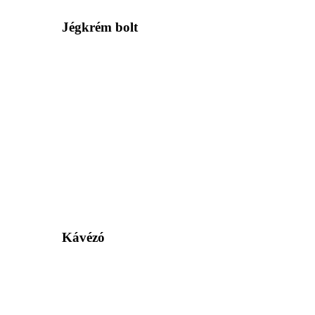
Jégkrém bolt
Kávézó