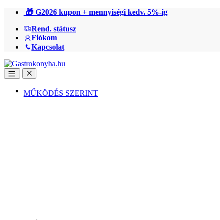
Ugrás
Ugrás
🎁 G2026 kupon + mennyiségi kedv. 5%-ig
a
a
Rend. státusz
navigációhoz
tartalomra
Fiókom
Kapcsolat
Open
Close
MŰKÖDÉS SZERINT