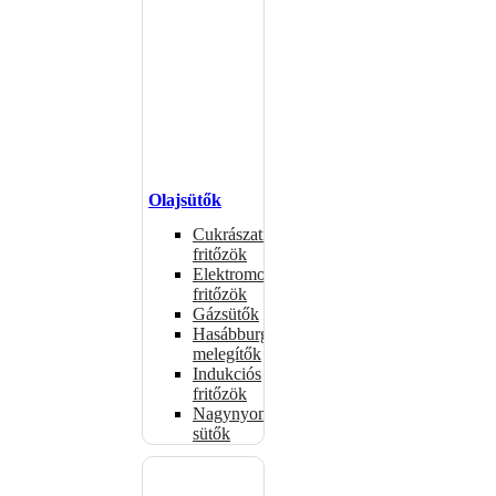
Olajsütők
Cukrászati
fritőzök
Elektromos
fritőzök
Gázsütők
Hasábburgonya
melegítők
Indukciós
fritőzök
Nagynyomású
sütők