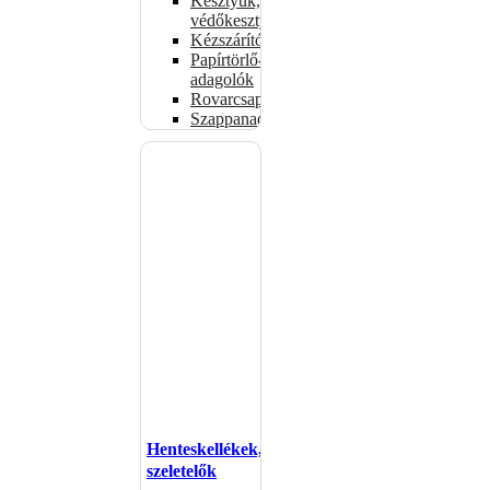
Kesztyűk,
védőkesztyűk
Kézszárítók
Papírtörlő-
adagolók
Rovarcsapdák
Szappanadagolók
Henteskellékek,
szeletelők