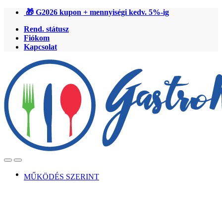
Ugrás
Ugrás
🎁 G2026 kupon + mennyiségi kedv. 5%-ig
a
a
Rend. státusz
navigációhoz
tartalomra
Fiókom
Kapcsolat
Open
Close
MŰKÖDÉS SZERINT