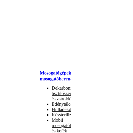
Mosogatógépek,
mosogatóberendezések
Dekarbonizáló
tisztítószerek
és zsíroldók
Edénytálcák
Hulladékdarálók
Késsterilizátorok
Mobil
mosogatók
és kefék