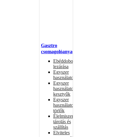
Gasztro
csomagolóanyagok
Ebéddobozok
lezárása
Egyszer
használatos
Egyszer
használatos
kesztyűk
Egyszer
használatos
törlők
Élelmiszer-
tárolás és
szállítás
Elviteles