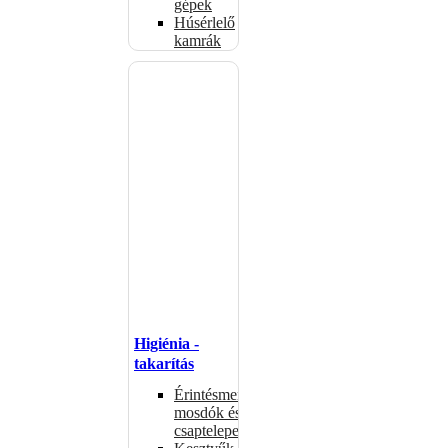
gépek
Húsérlelő
kamrák
Higiénia -
takarítás
Érintésmentes
mosdók és
csaptelepek