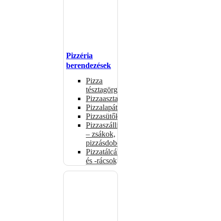
Pizzéria
berendezések
Pizza
tésztagörgők
Pizzaasztalok
Pizzalapátok
Pizzasütők
Pizzaszállítás
– zsákok,
pizzásdobozok
Pizzatálcák
és -rácsok