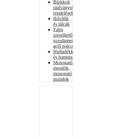
Blokkok
utalványokhoz,
rendelésekhez
Bővítők
és tálcák
Falra
szerelhető
rozsdamentes
acél polcok
Hulladékkosarak
és hamutartók
Mosogatók,
mosdók,
mosogató
asztalok