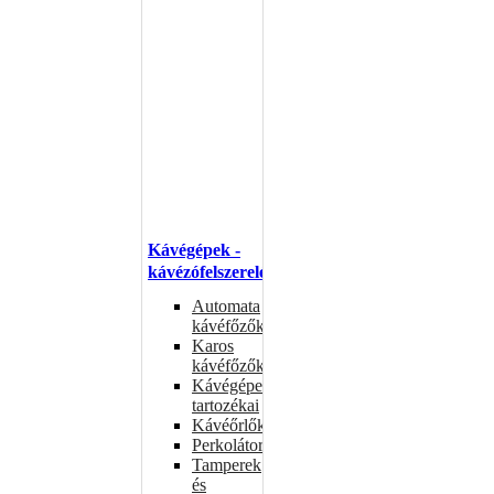
Kávégépek -
kávézófelszerelés
Automata
kávéfőzők
Karos
kávéfőzők
Kávégépek
tartozékai
Kávéőrlők
Perkolátorok
Tamperek
és