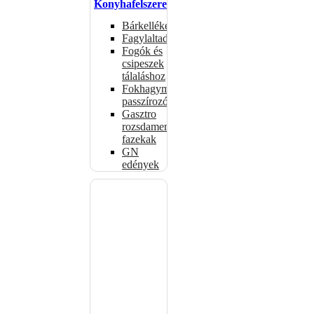
Konyhafelszerelés
Bárkellékek
Fagylaltadagolók
Fogók és
csipeszek
tálaláshoz
Fokhagymaprések,
passzírozók
Gasztro
rozsdamentes
fazekak
GN
edények