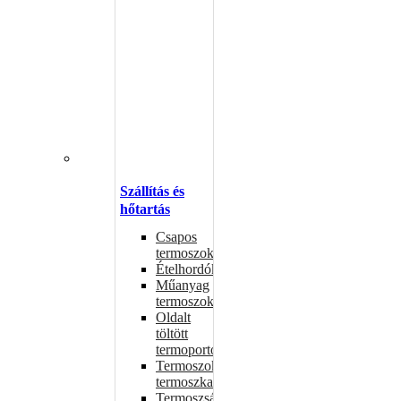
Szállítás és
hőtartás
Csapos
termoszok
Ételhordók
Műanyag
termoszok
Oldalt
töltött
termoportok
Termoszok,
termoszkannák
Termoszsákok