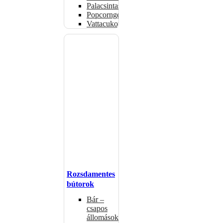
Palacsintasütők
Popcorngépek
Vattacukorgép
Rozsdamentes
bútorok
Bár –
csapos
állomások