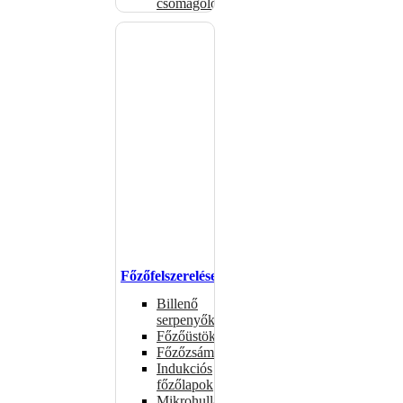
csomagolóanyagok
Főzőfelszerelések
Billenő
serpenyők
Főzőüstök
Főzőzsámolyok
Indukciós
főzőlapok
Mikrohullámú