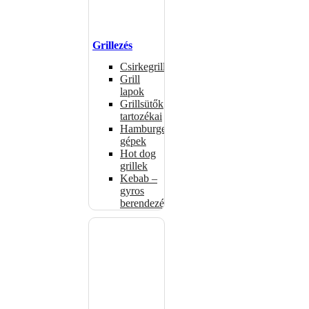
Grillezés
Csirkegrillek
Grill
lapok
Grillsütők
tartozékai
Hamburgerformázó
gépek
Hot dog
grillek
Kebab –
gyros
berendezés