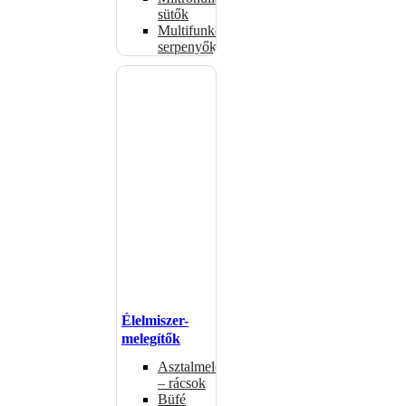
sütők
Multifunkciós
serpenyők
Élelmiszer-
melegítők
Asztalmelegítők
– rácsok
Büfé