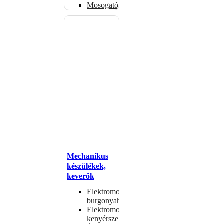
Mosogatógépkosarak
Mechanikus
készülékek,
keverők
Elektromos
burgonyahámozók
Elektromos
kenyérszeletelők