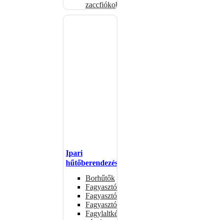
zaccfiókok
Ipari
hűtőberendezések
Borhűtők
Fagyasztóasztalok
Fagyasztóládák
Fagyasztószekrények
Fagylaltkészítő