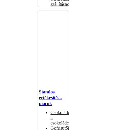
szállításhoz
Standos
értékesítés -
piacok
Csokoládémelegítők
–
csokoládéadagolók
Gofrisütők