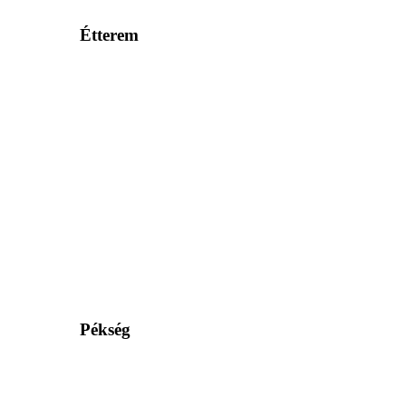
Étterem
Pékség