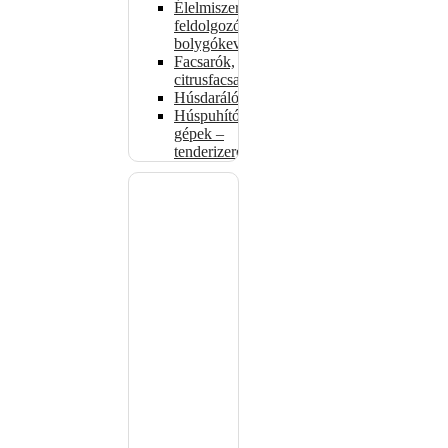
Élelmiszer-
feldolgozók –
bolygókeverők
Facsarók,
citrusfacsarók
Húsdarálók
Húspuhító
gépek –
tenderizerek