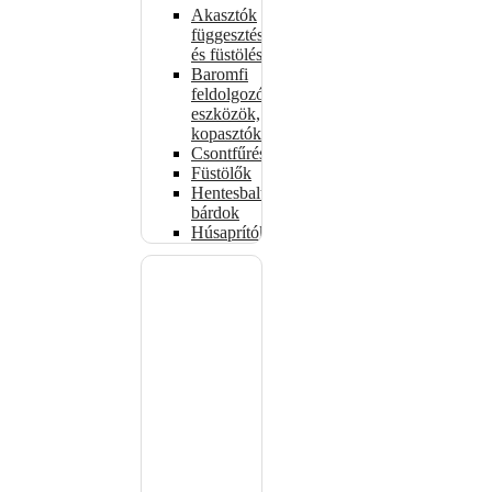
Akasztók
függesztéshez
és füstöléshez
Baromfi
feldolgozó
eszközök,
kopasztók
Csontfűrészek
Füstölők
Hentesbalták,
bárdok
Húsaprítók