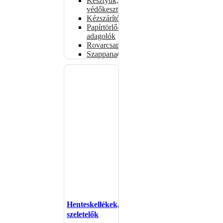
Kesztyűk,
védőkesztyűk
Kézszárítók
Papírtörlő-
adagolók
Rovarcsapdák
Szappanadagolók
Henteskellékek,
szeletelők