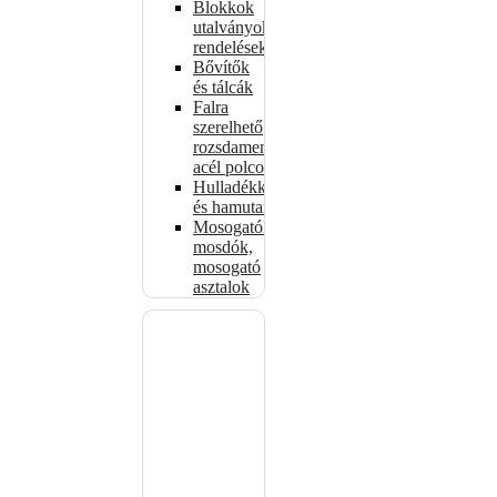
Blokkok
utalványokhoz,
rendelésekhez
Bővítők
és tálcák
Falra
szerelhető
rozsdamentes
acél polcok
Hulladékkosarak
és hamutartók
Mosogatók,
mosdók,
mosogató
asztalok