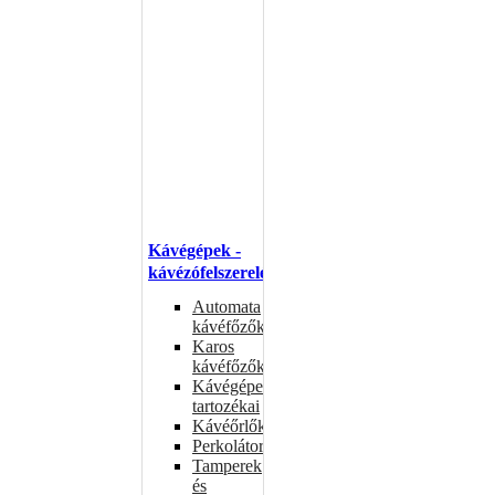
Kávégépek -
kávézófelszerelés
Automata
kávéfőzők
Karos
kávéfőzők
Kávégépek
tartozékai
Kávéőrlők
Perkolátorok
Tamperek
és