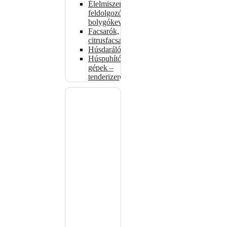
Élelmiszer-
feldolgozók –
bolygókeverők
Facsarók,
citrusfacsarók
Húsdarálók
Húspuhító
gépek –
tenderizerek