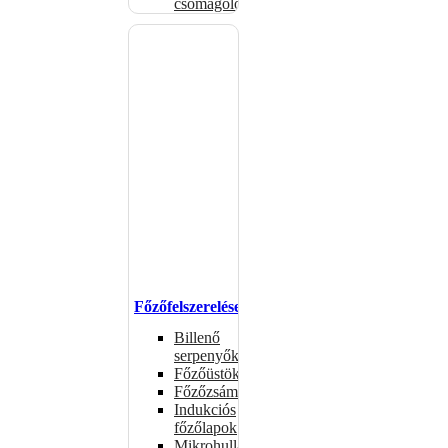
csomagolóanyagok
Főzőfelszerelések
Billenő
serpenyők
Főzőüstök
Főzőzsámolyok
Indukciós
főzőlapok
Mikrohullámú