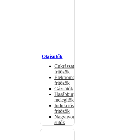
Olajsütők
Cukrászati
fritőzök
Elektromos
fritőzök
Gázsütők
Hasábburgonya
melegítők
Indukciós
fritőzök
Nagynyomású
sütők