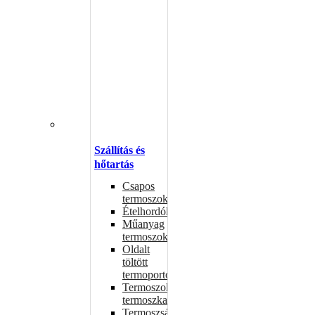
Szállítás és
hőtartás
Csapos
termoszok
Ételhordók
Műanyag
termoszok
Oldalt
töltött
termoportok
Termoszok,
termoszkannák
Termoszsákok