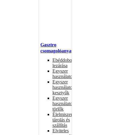
Gasztro
csomagolóanyagok
Ebéddobozok
lezárása
Egyszer
használatos
Egyszer
használatos
kesztyűk
Egyszer
használatos
törlők
Élelmiszer-
tárolás és
szállítás
Elviteles