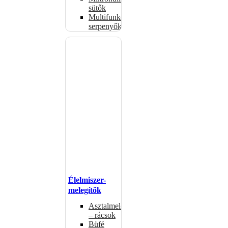
sütők
Multifunkciós
serpenyők
Élelmiszer-
melegítők
Asztalmelegítők
– rácsok
Büfé