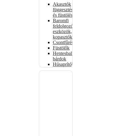
Akasztók
függesztéshez
és füstöléshez
Baromfi
feldolgozó
eszközök,
kopasztók
Csontfűrészek
Füstölők
Hentesbalták,
bárdok
Húsaprítók