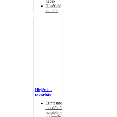
gépek
Húsérlelő
kamrák
Higiénia -
takarítás
Érintésmentes
mosdók és
csaptelepek