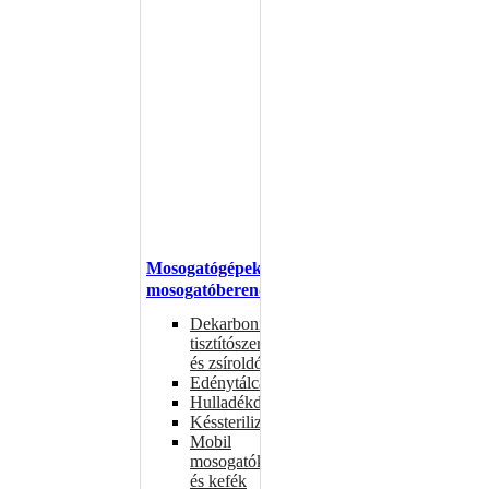
Mosogatógépek,
mosogatóberendezések
Dekarbonizáló
tisztítószerek
és zsíroldók
Edénytálcák
Hulladékdarálók
Késsterilizátorok
Mobil
mosogatók
és kefék