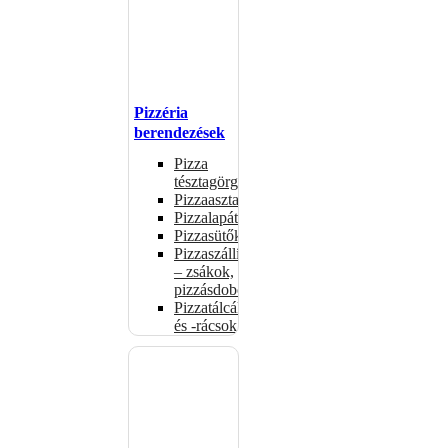
Pizzéria
berendezések
Pizza
tésztagörgők
Pizzaasztalok
Pizzalapátok
Pizzasütők
Pizzaszállítás
– zsákok,
pizzásdobozok
Pizzatálcák
és -rácsok