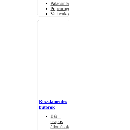
Palacsintasütők
Popcorngépek
Vattacukorgép
Rozsdamentes
bútorok
Bár –
csapos
állomások