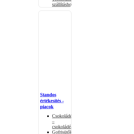
szállításhoz
Standos
értékesítés -
piacok
Csokoládémelegítők
–
csokoládéadagolók
Gofrisütők