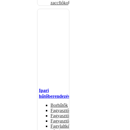
zaccfiókok
Ipari
hűtőberendezések
Borhűtők
Fagyasztóasztalok
Fagyasztóládák
Fagyasztószekrények
Fagylaltkészítő