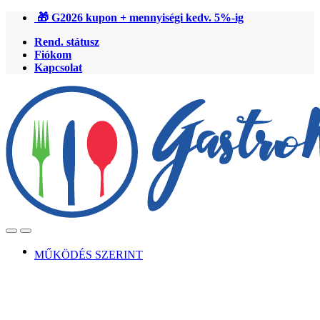
Ugrás
Ugrás
🎁 G2026 kupon + mennyiségi kedv. 5%-ig
a
a
Rend. státusz
navigációhoz
tartalomra
Fiókom
Kapcsolat
Open
Close
MŰKÖDÉS SZERINT