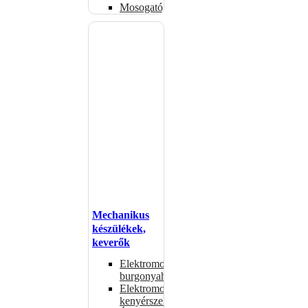
Mosogatógépkosarak
Mechanikus
készülékek,
keverők
Elektromos
burgonyahámozók
Elektromos
kenyérszeletelők