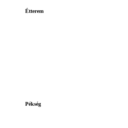
Étterem
Pékség