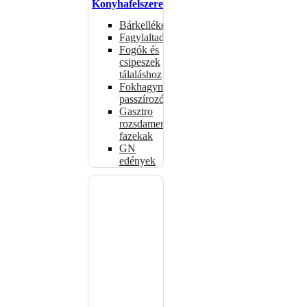
Konyhafelszerelés
Bárkellékek
Fagylaltadagolók
Fogók és
csipeszek
tálaláshoz
Fokhagymaprések,
passzírozók
Gasztro
rozsdamentes
fazekak
GN
edények