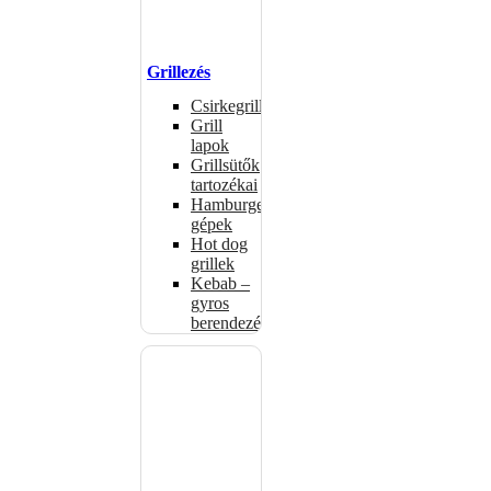
Grillezés
Csirkegrillek
Grill
lapok
Grillsütők
tartozékai
Hamburgerformázó
gépek
Hot dog
grillek
Kebab –
gyros
berendezés