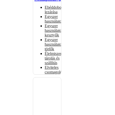
Ebéddobozok
lezárása
Egyszer
használatos
Egyszer
használatos
kesztyűk
Egyszer
használatos
törlők
Élelmiszer-
tárolás és
szállítás
Elviteles
csomagolóanyagok