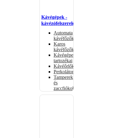
Kávégépek -
kávézófelszerelés
Automata
kávéfőzők
Karos
kávéfőzők
Kávégépek
tartozékai
Kávéőrlők
Perkolátorok
Tamperek
és
zaccfiókok