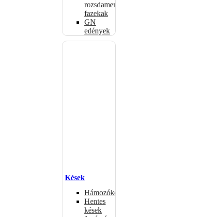
rozsdamentes
fazekak
GN
edények
Kések
Hámozókések
Hentes
kések