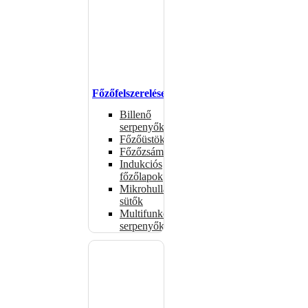
Főzőfelszerelések
Billenő
serpenyők
Főzőüstök
Főzőzsámolyok
Indukciós
főzőlapok
Mikrohullámú
sütők
Multifunkciós
serpenyők