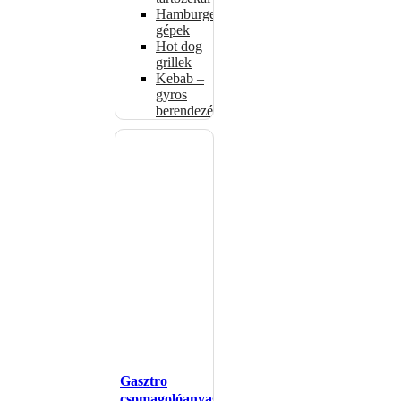
Hamburgerformázó
gépek
Hot dog
grillek
Kebab –
gyros
berendezés
Gasztro
csomagolóanyagok