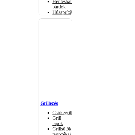
Hentesbalták,
bárdok
Húsaprítók
Grillezés
Csirkegrillek
Grill
lapok
Grillsütők
tartozékai