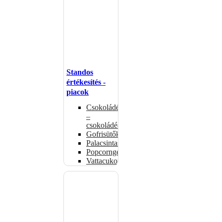
Standos
értékesítés -
piacok
Csokoládémelegítők
–
csokoládéadagolók
Gofrisütők
Palacsintasütők
Popcorngépek
Vattacukorgép