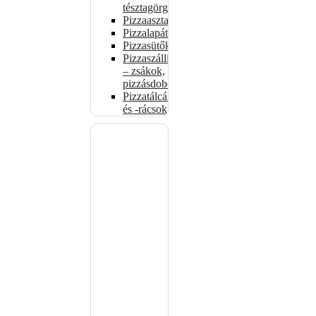
tésztagörgők
Pizzaasztalok
Pizzalapátok
Pizzasütők
Pizzaszállítás
– zsákok,
pizzásdobozok
Pizzatálcák
és -rácsok