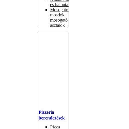
és hamutartók
Mosogatók,
mosdók,
mosogató
asztalok
Pizzéria
berendezések
Pizza