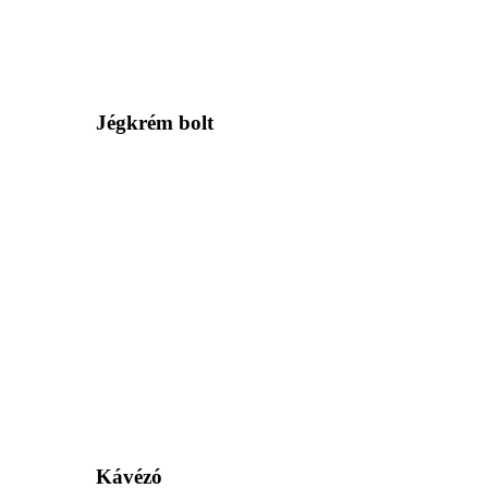
Jégkrém bolt
Kávézó