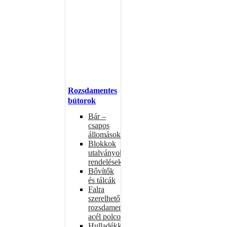
Rozsdamentes
bútorok
Bár –
csapos
állomások
Blokkok
utalványokhoz,
rendelésekhez
Bővítők
és tálcák
Falra
szerelhető
rozsdamentes
acél polcok
Hulladékkosarak