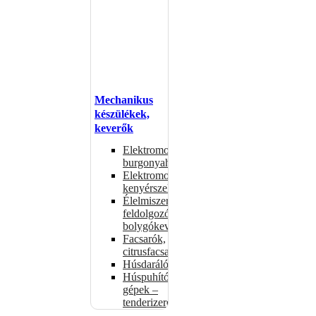
Mechanikus
készülékek,
keverők
Elektromos
burgonyahámozók
Elektromos
kenyérszeletelők
Élelmiszer-
feldolgozók –
bolygókeverők
Facsarók,
citrusfacsarók
Húsdarálók
Húspuhító
gépek –
tenderizerek