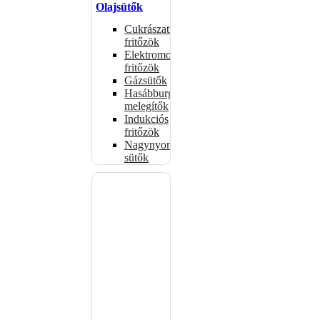
Olajsütők
Cukrászati
fritőzök
Elektromos
fritőzök
Gázsütők
Hasábburgonya
melegítők
Indukciós
fritőzök
Nagynyomású
sütők