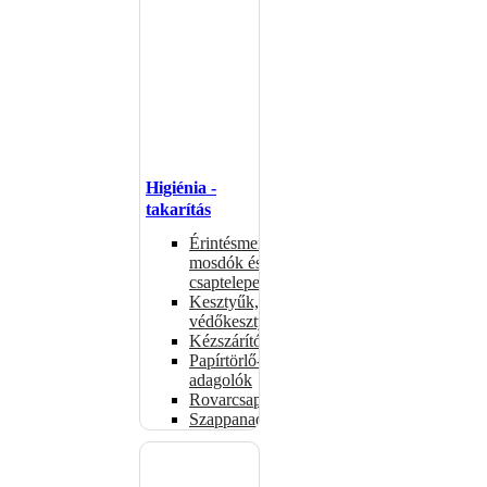
Higiénia -
takarítás
Érintésmentes
mosdók és
csaptelepek
Kesztyűk,
védőkesztyűk
Kézszárítók
Papírtörlő-
adagolók
Rovarcsapdák
Szappanadagolók