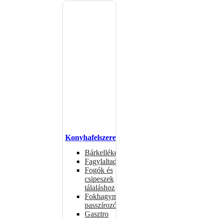
Konyhafelszerelés
Bárkellékek
Fagylaltadagolók
Fogók és
csipeszek
tálaláshoz
Fokhagymaprések,
passzírozók
Gasztro