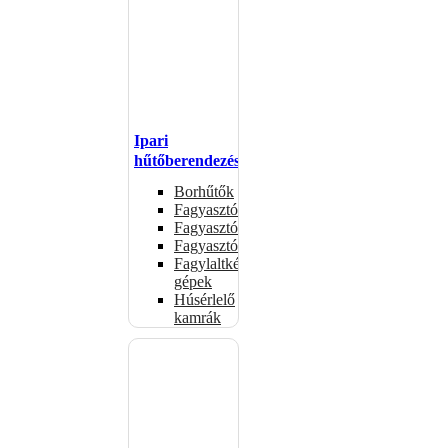
Ipari
hűtőberendezések
Borhűtők
Fagyasztóasztalok
Fagyasztóládák
Fagyasztószekrények
Fagylaltkészítő
gépek
Húsérlelő
kamrák