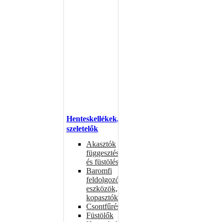
Henteskellékek,
szeletelők
Akasztók
függesztéshez
és füstöléshez
Baromfi
feldolgozó
eszközök,
kopasztók
Csontfűrészek
Füstölők