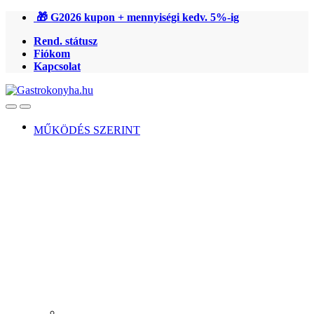
Ugrás
Ugrás
🎁 G2026 kupon + mennyiségi kedv. 5%-ig
a
a
Rend. státusz
navigációhoz
tartalomra
Fiókom
Kapcsolat
Open
Close
MŰKÖDÉS SZERINT