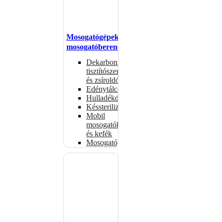
Mosogatógépek,
mosogatóberendezések
Dekarbonizáló
tisztítószerek
és zsíroldók
Edénytálcák
Hulladékdarálók
Késsterilizátorok
Mobil
mosogatók
és kefék
Mosogatógépkosarak