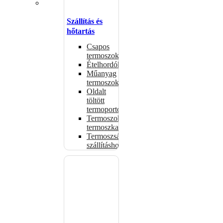
Szállítás és
hőtartás
Csapos
termoszok
Ételhordók
Műanyag
termoszok
Oldalt
töltött
termoportok
Termoszok,
termoszkannák
Termoszsákok
szállításhoz