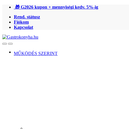
Ugrás
Ugrás
🎁 G2026 kupon + mennyiségi kedv. 5%-ig
a
a
Rend. státusz
navigációhoz
tartalomra
Fiókom
Kapcsolat
Open
Close
MŰKÖDÉS SZERINT