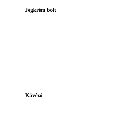
Jégkrém bolt
Kávézó