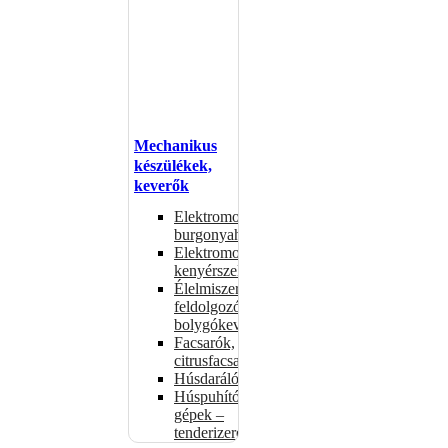
Mechanikus
készülékek,
keverők
Elektromos
burgonyahámozók
Elektromos
kenyérszeletelők
Élelmiszer-
feldolgozók –
bolygókeverők
Facsarók,
citrusfacsarók
Húsdarálók
Húspuhító
gépek –
tenderizerek