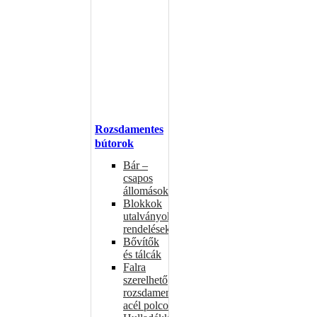
Rozsdamentes
bútorok
Bár –
csapos
állomások
Blokkok
utalványokhoz,
rendelésekhez
Bővítők
és tálcák
Falra
szerelhető
rozsdamentes
acél polcok