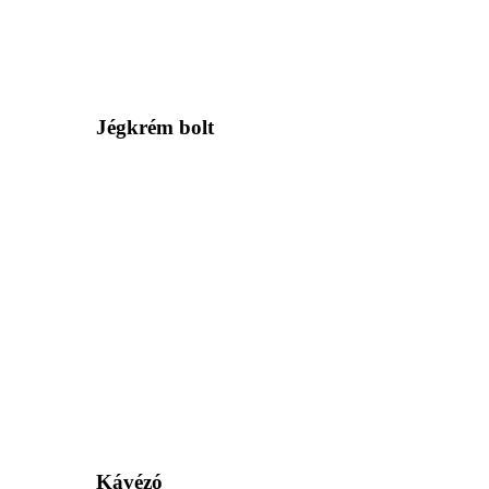
Jégkrém bolt
Kávézó