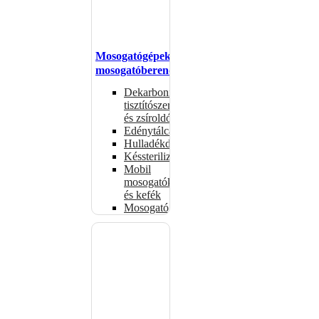
Mosogatógépek,
mosogatóberendezések
Dekarbonizáló
tisztítószerek
és zsíroldók
Edénytálcák
Hulladékdarálók
Késsterilizátorok
Mobil
mosogatók
és kefék
Mosogatógépkosarak