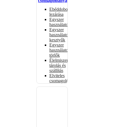
csomagolóanyagok
Ebéddobozok
lezárása
Egyszer
használatos
Egyszer
használatos
kesztyűk
Egyszer
használatos
törlők
Élelmiszer-
tárolás és
szállítás
Elviteles
csomagolóanyagok