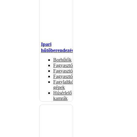
Ipari
hűtőberendezések
Borhűtők
Fagyasztóasztalok
Fagyasztóládák
Fagyasztószekrények
Fagylaltkészítő
gépek
Húsérlelő
kamrák