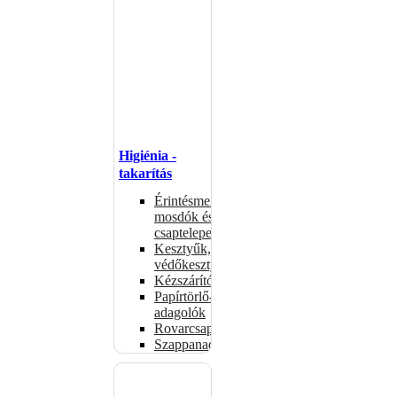
Higiénia -
takarítás
Érintésmentes
mosdók és
csaptelepek
Kesztyűk,
védőkesztyűk
Kézszárítók
Papírtörlő-
adagolók
Rovarcsapdák
Szappanadagolók