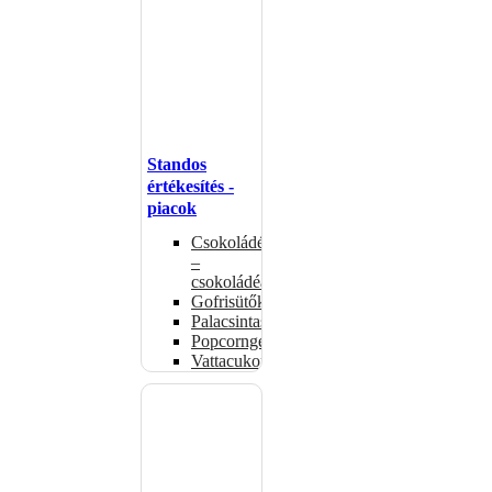
Standos
értékesítés -
piacok
Csokoládémelegítők
–
csokoládéadagolók
Gofrisütők
Palacsintasütők
Popcorngépek
Vattacukorgép