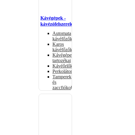
Kávégépek -
kávézófelszerelés
Automata
kávéfőzők
Karos
kávéfőzők
Kávégépek
tartozékai
Kávéőrlők
Perkolátorok
Tamperek
és
zaccfiókok