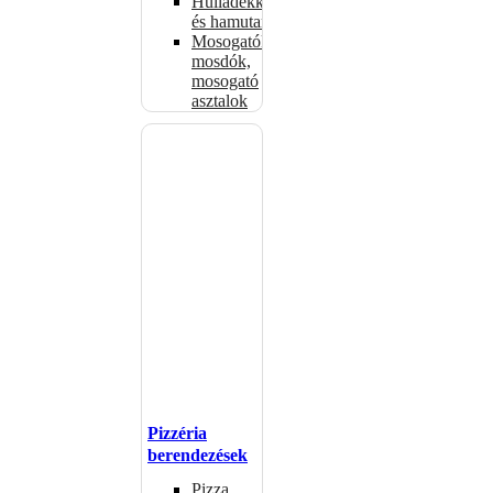
Hulladékkosarak
és hamutartók
Mosogatók,
mosdók,
mosogató
asztalok
Pizzéria
berendezések
Pizza