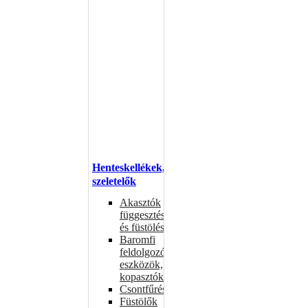
Henteskellékek,
szeletelők
Akasztók
függesztéshez
és füstöléshez
Baromfi
feldolgozó
eszközök,
kopasztók
Csontfűrészek
Füstölők