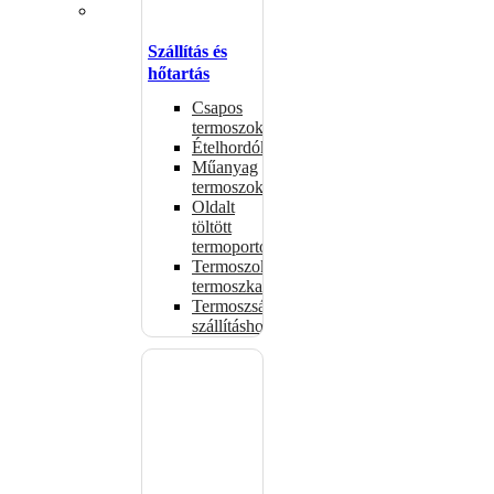
Szállítás és
hőtartás
Csapos
termoszok
Ételhordók
Műanyag
termoszok
Oldalt
töltött
termoportok
Termoszok,
termoszkannák
Termoszsákok
szállításhoz