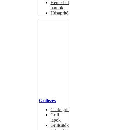
Hentesbalták,
bárdok
Húsaprítók
Grillezés
Csirkegrillek
Grill
lapok
Grillsütők