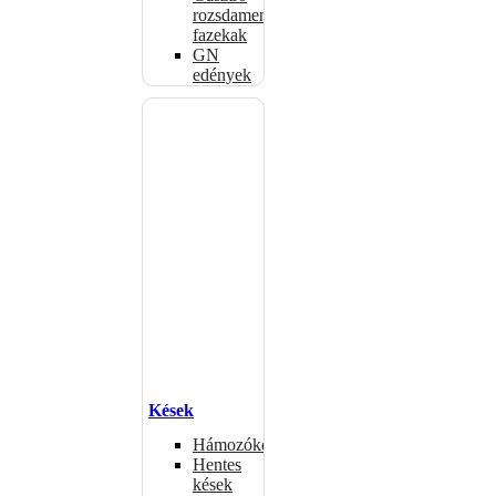
rozsdamentes
fazekak
GN
edények
Kések
Hámozókések
Hentes
kések