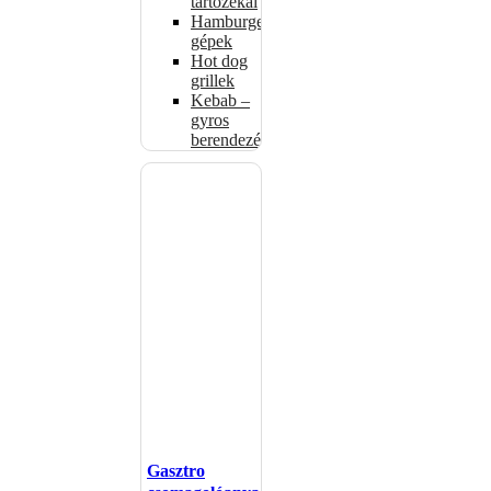
tartozékai
Hamburgerformázó
gépek
Hot dog
grillek
Kebab –
gyros
berendezés
Gasztro