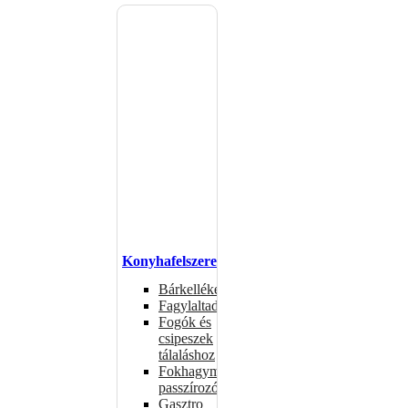
Konyhafelszerelés
Bárkellékek
Fagylaltadagolók
Fogók és
csipeszek
tálaláshoz
Fokhagymaprések,
passzírozók
Gasztro