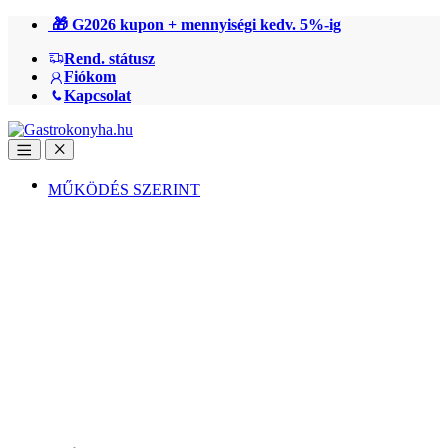
Ugrás
Ugrás
🎁 G2026 kupon + mennyiségi kedv. 5%-ig
a
a
Rend. státusz
navigációhoz
tartalomra
Fiókom
Kapcsolat
Open
Close
MŰKÖDÉS SZERINT