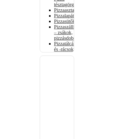
tésztagörgők
Pizzaasztalok
Pizzalapátok
Pizzasütők
Pizzaszállítás
– zsákok,
pizzásdobozok
Pizzatálcák
és -rácsok