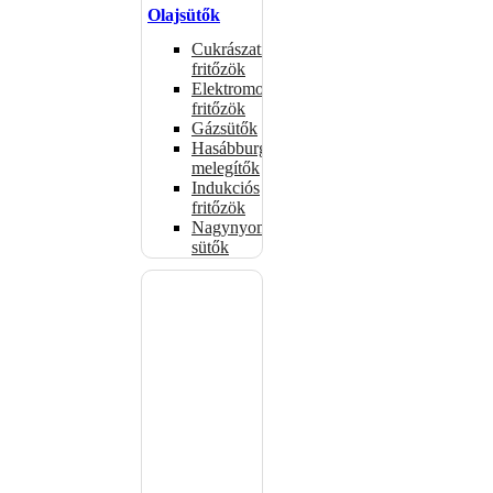
Olajsütők
Cukrászati
fritőzök
Elektromos
fritőzök
Gázsütők
Hasábburgonya
melegítők
Indukciós
fritőzök
Nagynyomású
sütők