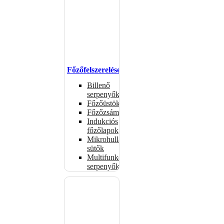
Főzőfelszerelések
Billenő
serpenyők
Főzőüstök
Főzőzsámolyok
Indukciós
főzőlapok
Mikrohullámú
sütők
Multifunkciós
serpenyők