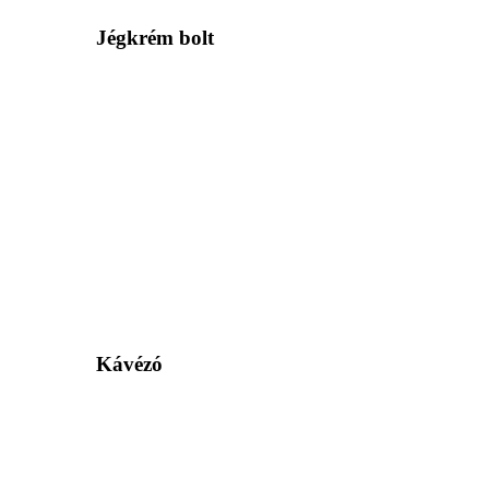
Jégkrém bolt
Kávézó