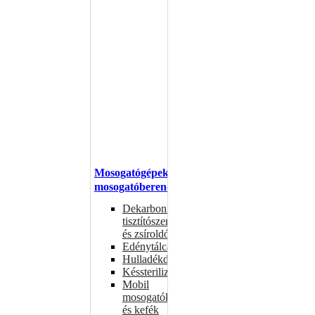
Mosogatógépek,
mosogatóberendezések
Dekarbonizáló
tisztítószerek
és zsíroldók
Edénytálcák
Hulladékdarálók
Késsterilizátorok
Mobil
mosogatók
és kefék