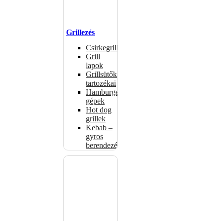
Grillezés
Csirkegrillek
Grill
lapok
Grillsütők
tartozékai
Hamburgerformázó
gépek
Hot dog
grillek
Kebab –
gyros
berendezés