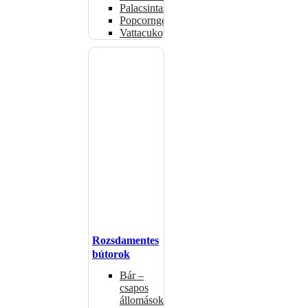
Palacsintasütők
Popcorngépek
Vattacukorgép
Rozsdamentes
bútorok
Bár –
csapos
állomások