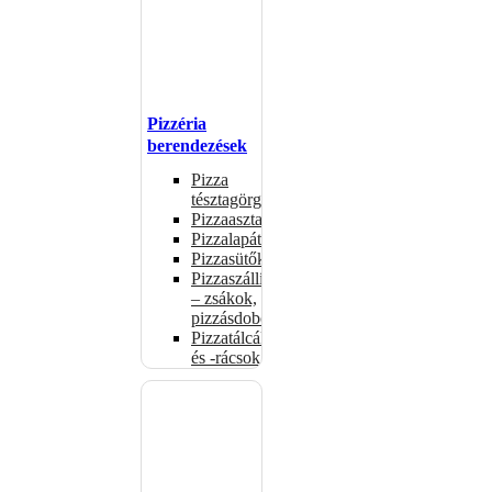
Pizzéria
berendezések
Pizza
tésztagörgők
Pizzaasztalok
Pizzalapátok
Pizzasütők
Pizzaszállítás
– zsákok,
pizzásdobozok
Pizzatálcák
és -rácsok