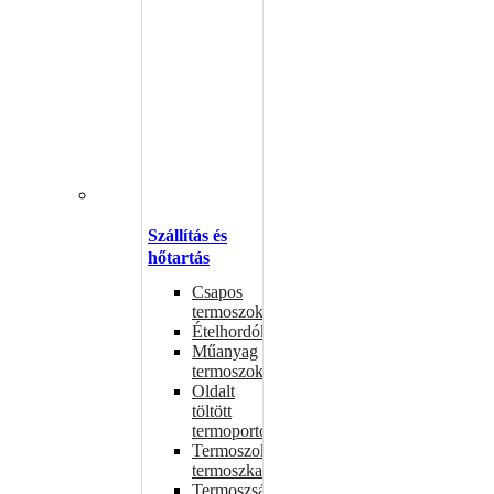
Szállítás és
hőtartás
Csapos
termoszok
Ételhordók
Műanyag
termoszok
Oldalt
töltött
termoportok
Termoszok,
termoszkannák
Termoszsákok