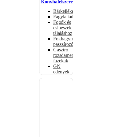
Konyhafelszerelés
Bárkellékek
Fagylaltadagolók
Fogók és
csipeszek
tálaláshoz
Fokhagymaprések,
passzírozók
Gasztro
rozsdamentes
fazekak
GN
edények