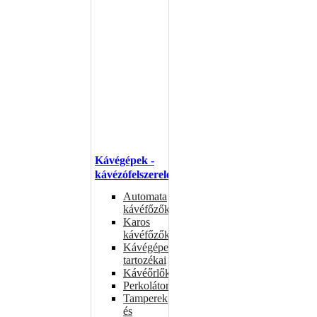
Kávégépek -
kávézófelszerelés
Automata
kávéfőzők
Karos
kávéfőzők
Kávégépek
tartozékai
Kávéőrlők
Perkolátorok
Tamperek
és