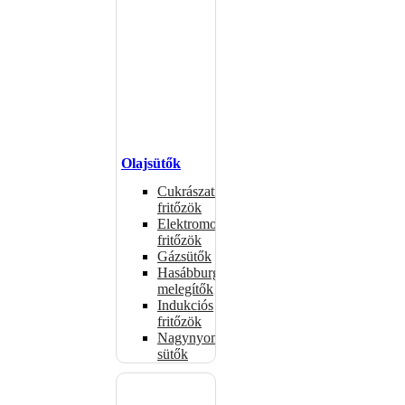
Olajsütők
Cukrászati
fritőzök
Elektromos
fritőzök
Gázsütők
Hasábburgonya
melegítők
Indukciós
fritőzök
Nagynyomású
sütők