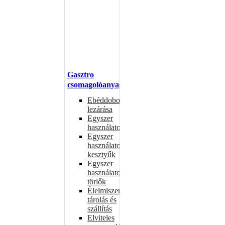
Gasztro
csomagolóanyagok
Ebéddobozok
lezárása
Egyszer
használatos
Egyszer
használatos
kesztyűk
Egyszer
használatos
törlők
Élelmiszer-
tárolás és
szállítás
Elviteles