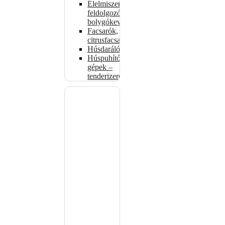
Élelmiszer-
feldolgozók –
bolygókeverők
Facsarók,
citrusfacsarók
Húsdarálók
Húspuhító
gépek –
tenderizerek