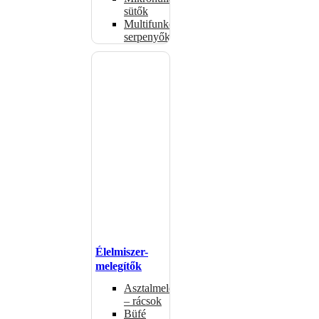
sütők
Multifunkciós
serpenyők
Élelmiszer-
melegítők
Asztalmelegítők
– rácsok
Büfé