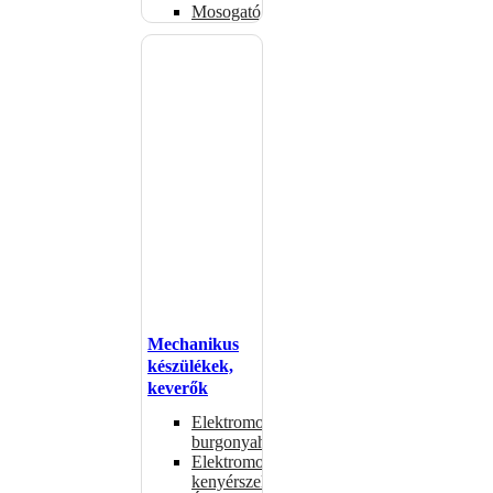
Mosogatógépkosarak
Mechanikus
készülékek,
keverők
Elektromos
burgonyahámozók
Elektromos
kenyérszeletelők