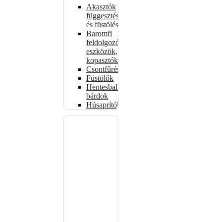
Akasztók
függesztéshez
és füstöléshez
Baromfi
feldolgozó
eszközök,
kopasztók
Csontfűrészek
Füstölők
Hentesbalták,
bárdok
Húsaprítók