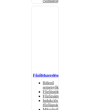
csomagolóanyagok
Főzőfelszerelések
Billenő
serpenyők
Főzőüstök
Főzőzsámolyok
Indukciós
főzőlapok
Mikrohullámú