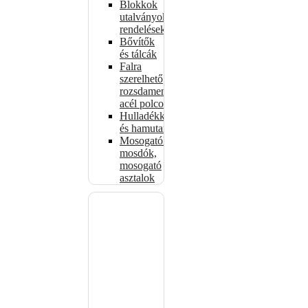
Blokkok
utalványokhoz,
rendelésekhez
Bővítők
és tálcák
Falra
szerelhető
rozsdamentes
acél polcok
Hulladékkosarak
és hamutartók
Mosogatók,
mosdók,
mosogató
asztalok