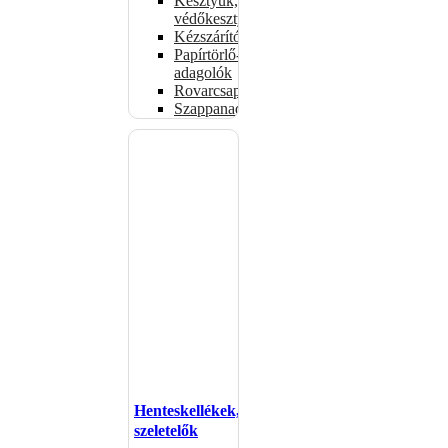
Kesztyűk,
védőkesztyűk
Kézszárítók
Papírtörlő-
adagolók
Rovarcsapdák
Szappanadagolók
Henteskellékek,
szeletelők