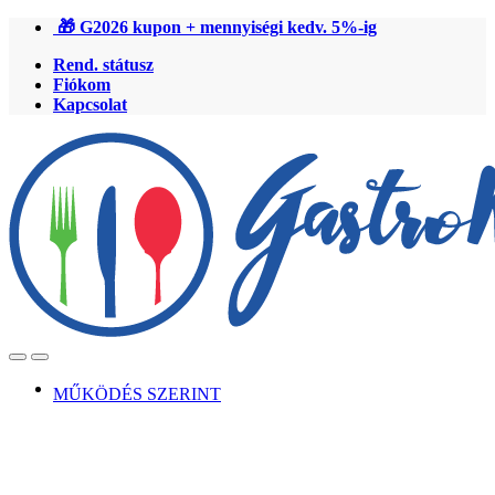
Ugrás
Ugrás
🎁 G2026 kupon + mennyiségi kedv. 5%-ig
a
a
Rend. státusz
navigációhoz
tartalomra
Fiókom
Kapcsolat
Open
Close
MŰKÖDÉS SZERINT