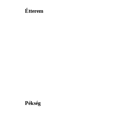
Étterem
Pékség