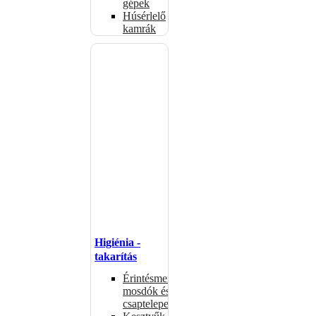
gépek
Húsérlelő
kamrák
Higiénia -
takarítás
Érintésmentes
mosdók és
csaptelepek