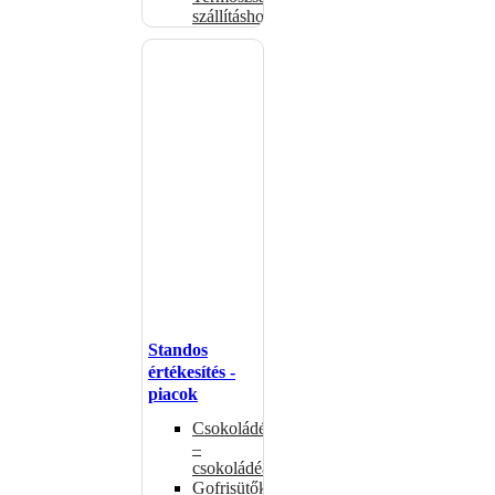
szállításhoz
Standos
értékesítés -
piacok
Csokoládémelegítők
–
csokoládéadagolók
Gofrisütők