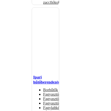
zaccfiókok
Ipari
hűtőberendezések
Borhűtők
Fagyasztóasztalok
Fagyasztóládák
Fagyasztószekrények
Fagylaltkészítő