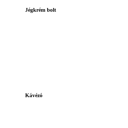
Jégkrém bolt
Kávézó