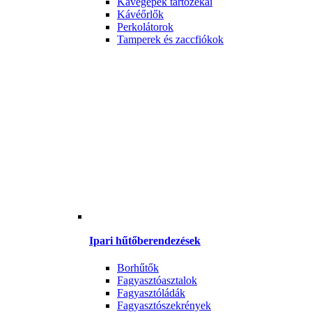
Kávégépek tartozékai
Kávéőrlők
Perkolátorok
Tamperek és zaccfiókok
Ipari hűtőberendezések
Borhűtők
Fagyasztóasztalok
Fagyasztóládák
Fagyasztószekrények