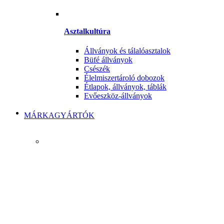
Asztalkultúra
Állványok és tálalóasztalok
Büfé állványok
Csészék
Élelmiszertároló dobozok
Étlapok, állványok, táblák
Evőeszköz-állványok
MÁRKAGYÁRTÓK