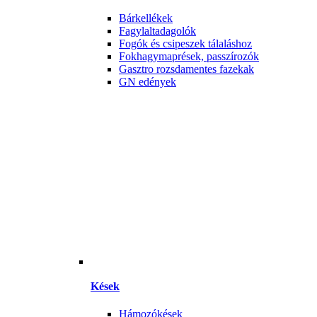
Bárkellékek
Fagylaltadagolók
Fogók és csipeszek tálaláshoz
Fokhagymaprések, passzírozók
Gasztro rozsdamentes fazekak
GN edények
Kések
Hámozókések