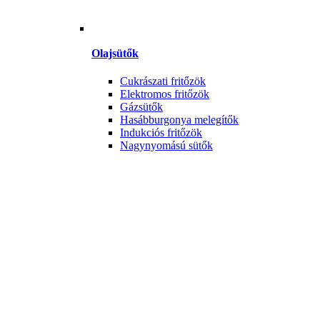
Olajsütők
Cukrászati fritőzök
Elektromos fritőzök
Gázsütők
Hasábburgonya melegítők
Indukciós fritőzök
Nagynyomású sütők