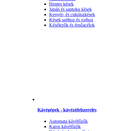
Hentes kések
Japán és santoku kések
Kenyér- és cukrászkések
Kések sajthoz és vajhoz
Késélezők és fenőacélok
Kávégépek - kávézófelszerelés
Automata kávéfőzők
Karos kávéfőzők