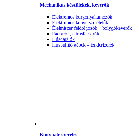
Mechanikus készülékek, keverők
Elektromos burgonyahámozók
Elektromos kenyérszeletelők
Élelmiszer-feldolgozók – bolygókeverők
Facsarók, citrusfacsarók
Húsdarálók
Húspuhító gépek – tenderizerek
Konyhafelszerelés