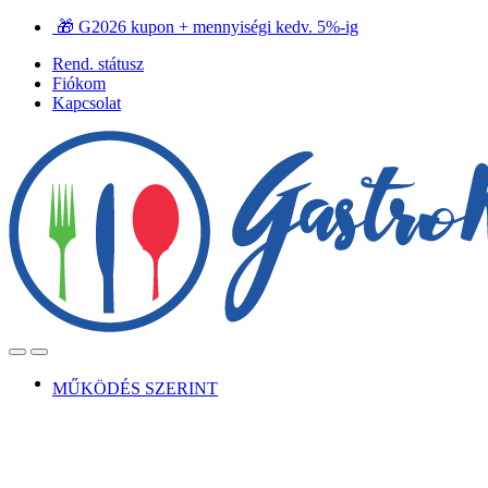
Ugrás
Ugrás
🎁 G2026 kupon + mennyiségi kedv. 5%-ig
a
a
Rend. státusz
navigációhoz
tartalomra
Fiókom
Kapcsolat
Open
Close
MŰKÖDÉS SZERINT