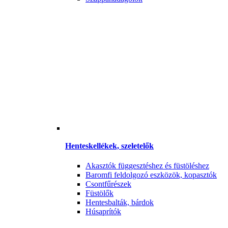
Henteskellékek, szeletelők
Akasztók függesztéshez és füstöléshez
Baromfi feldolgozó eszközök, kopasztók
Csontfűrészek
Füstölők
Hentesbalták, bárdok
Húsaprítók