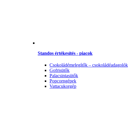
Standos értékesítés - piacok
Csokoládémelegítők – csokoládéadagolók
Gofrisütők
Palacsintasütők
Popcorngépek
Vattacukorgép