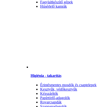
Fagylaltkészítő gépek
Húsérlelő kamrák
Higiénia - takarítás
Érintésmentes mosdók és csaptelepek
Kesztyűk, védőkesztyűk
Kézszárítók
Papírtörlő-adagolók
Rovarcsapdák
Szappanadagolók