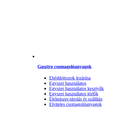
Gasztro csomagolóanyagok
Ebéddobozok lezárása
Egyszer használatos
Egyszer használatos kesztyűk
Egyszer használatos törlők
Élelmiszer-tárolás és szállítás
Elviteles csomagolóanyagok