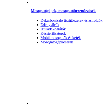
Mosogatógépek, mosogatóberendezések
Dekarbonizáló tisztítószerek és zsíroldók
Edénytálcák
Hulladékdarálók
Késsterilizátorok
Mobil mosogatók és kefék
Mosogatógépkosarak