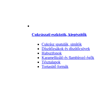
Cukrászati eszközök, kiegészítők
Cukrász spatulák, simítók
Díszítőzsákok és díszítőcsövek
Habszifonok
Karamellizáló és flambírozó égők
Tésztalapok
Tortasütő formák