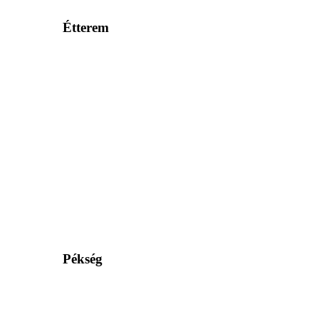
Étterem
Pékség