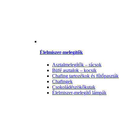
Élelmiszer-melegítők
Asztalmelegítők – rácsok
Büfé asztalok – kocsik
Chafing tartozékok és fűtőpaszták
Chafingek
Csokoládészökőkutak
Élelmiszer-melegítő lámpák