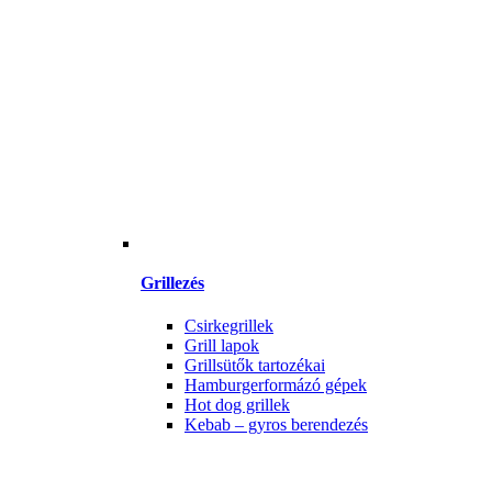
Grillezés
Csirkegrillek
Grill lapok
Grillsütők tartozékai
Hamburgerformázó gépek
Hot dog grillek
Kebab – gyros berendezés