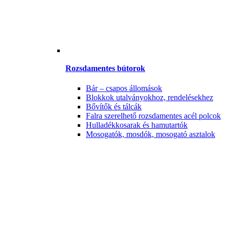
Rozsdamentes bútorok
Bár – csapos állomások
Blokkok utalványokhoz, rendelésekhez
Bővítők és tálcák
Falra szerelhető rozsdamentes acél polcok
Hulladékkosarak és hamutartók
Mosogatók, mosdók, mosogató asztalok