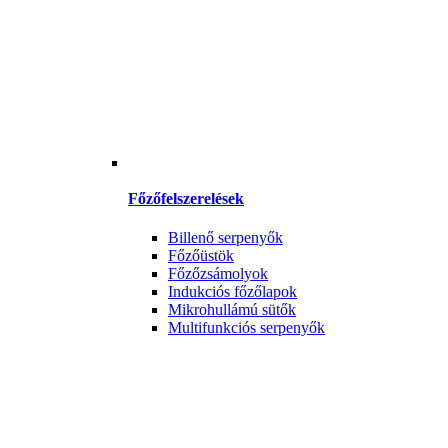
Főzőfelszerelések
Billenő serpenyők
Főzőüstök
Főzőzsámolyok
Indukciós főzőlapok
Mikrohullámú sütők
Multifunkciós serpenyők