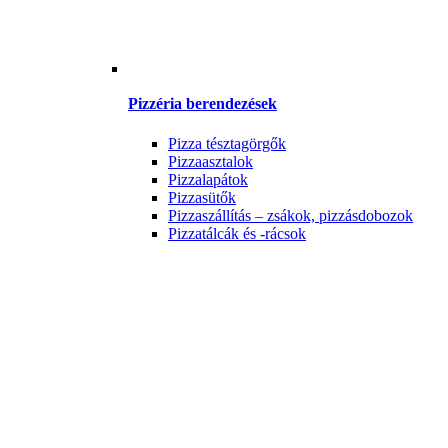
Pizzéria berendezések
Pizza tésztagörgők
Pizzaasztalok
Pizzalapátok
Pizzasütők
Pizzaszállítás – zsákok, pizzásdobozok
Pizzatálcák és -rácsok