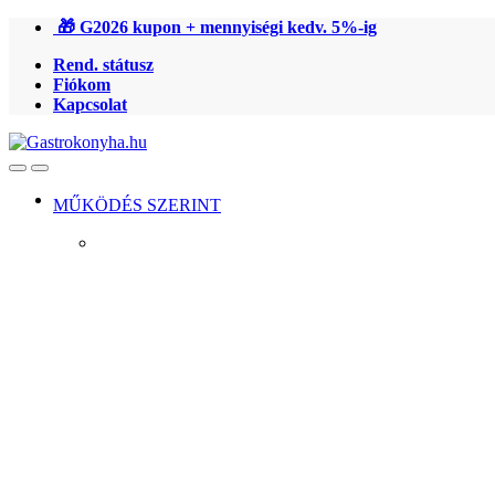
Ugrás
Ugrás
🎁 G2026 kupon + mennyiségi kedv. 5%-ig
a
a
Rend. státusz
navigációhoz
tartalomra
Fiókom
Kapcsolat
Open
Close
MŰKÖDÉS SZERINT