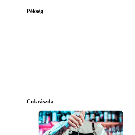
Pékség
Cukrászda