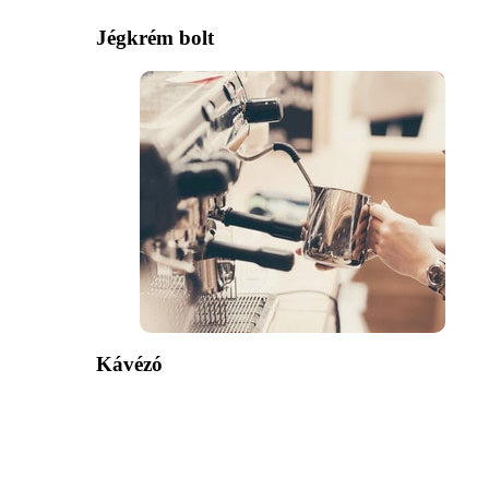
Jégkrém bolt
Kávézó