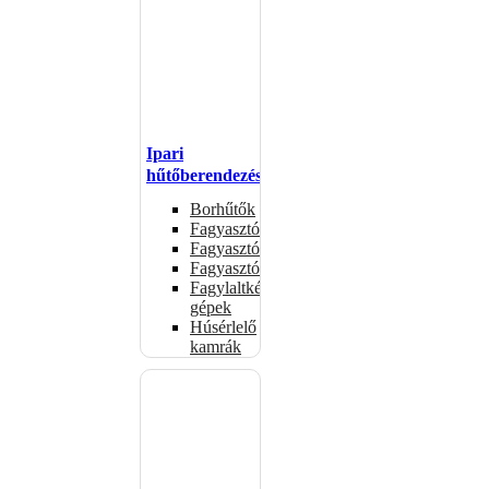
Ipari
hűtőberendezések
Borhűtők
Fagyasztóasztalok
Fagyasztóládák
Fagyasztószekrények
Fagylaltkészítő
gépek
Húsérlelő
kamrák