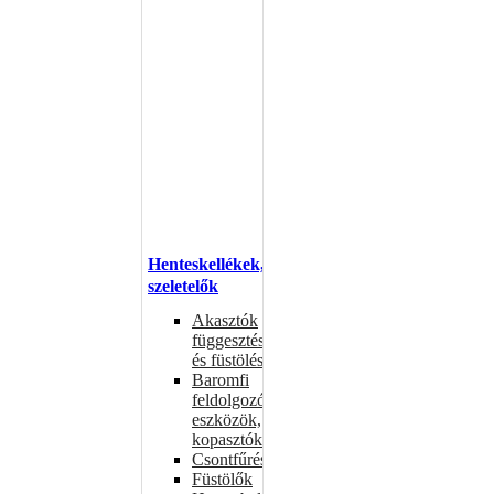
Henteskellékek,
szeletelők
Akasztók
függesztéshez
és füstöléshez
Baromfi
feldolgozó
eszközök,
kopasztók
Csontfűrészek
Füstölők