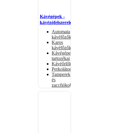
Kávégépek -
kávézófelszerelés
Automata
kávéfőzők
Karos
kávéfőzők
Kávégépek
tartozékai
Kávéőrlők
Perkolátorok
Tamperek
és
zaccfiókok