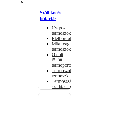
Szállítás és
hőtartás
Csapos
termoszok
Ételhordók
Műanyag
termoszok
Oldalt
töltött
termoportok
Termoszok,
termoszkannák
Termoszsákok
szállításhoz