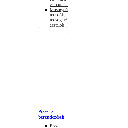
és hamutartók
Mosogatók,
mosdók,
mosogató
asztalok
Pizzéria
berendezések
Pizza