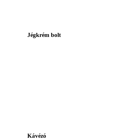
Jégkrém bolt
Kávézó