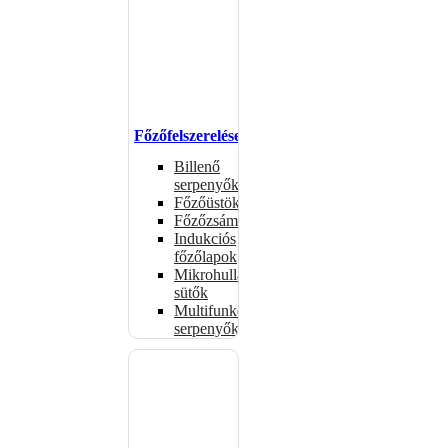
Főzőfelszerelések
Billenő
serpenyők
Főzőüstök
Főzőzsámolyok
Indukciós
főzőlapok
Mikrohullámú
sütők
Multifunkciós
serpenyők