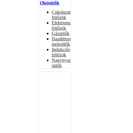
Olajsütők
Cukrászati
fritőzök
Elektromos
fritőzök
Gázsütők
Hasábburgonya
melegítők
Indukciós
fritőzök
Nagynyomású
sütők