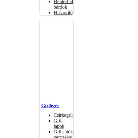
Hentesbalták,
bárdok
Húsaprítók
Grillezés
Csirkegrillek
Grill
lapok
Grillsütők
tartozékai