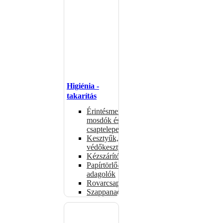
Higiénia -
takarítás
Érintésmentes
mosdók és
csaptelepek
Kesztyűk,
védőkesztyűk
Kézszárítók
Papírtörlő-
adagolók
Rovarcsapdák
Szappanadagolók