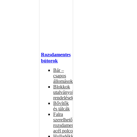
Rozsdamentes
bútorok
Bár –
csapos
állomások
Blokkok
utalványokhoz,
rendelésekhez
Bővítők
és tálcák
Falra
szerelhető
rozsdamentes
acél polcok
Hulladékkosarak