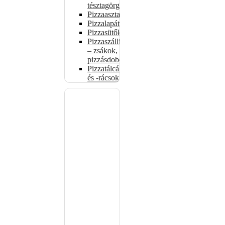
tésztagörgők
Pizzaasztalok
Pizzalapátok
Pizzasütők
Pizzaszállítás
– zsákok,
pizzásdobozok
Pizzatálcák
és -rácsok