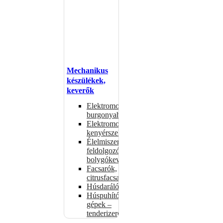
Mechanikus
készülékek,
keverők
Elektromos
burgonyahámozók
Elektromos
kenyérszeletelők
Élelmiszer-
feldolgozók –
bolygókeverők
Facsarók,
citrusfacsarók
Húsdarálók
Húspuhító
gépek –
tenderizerek