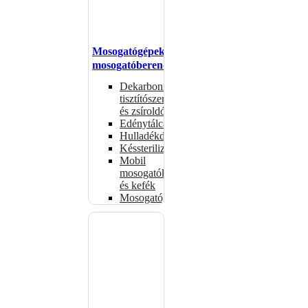
Mosogatógépek,
mosogatóberendezések
Dekarbonizáló
tisztítószerek
és zsíroldók
Edénytálcák
Hulladékdarálók
Késsterilizátorok
Mobil
mosogatók
és kefék
Mosogatógépkosarak