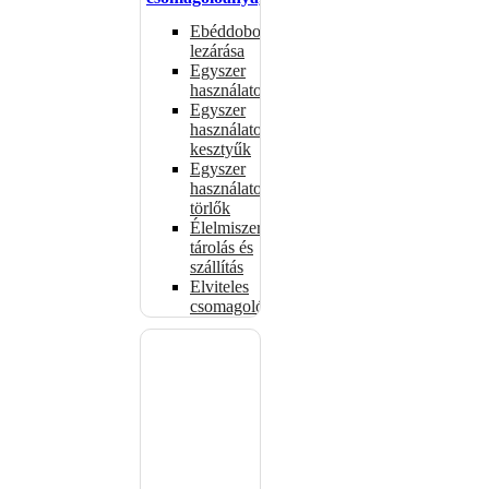
Ebéddobozok
lezárása
Egyszer
használatos
Egyszer
használatos
kesztyűk
Egyszer
használatos
törlők
Élelmiszer-
tárolás és
szállítás
Elviteles
csomagolóanyagok