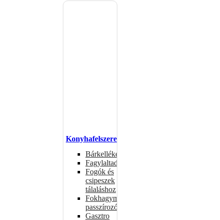
Konyhafelszerelés
Bárkellékek
Fagylaltadagolók
Fogók és
csipeszek
tálaláshoz
Fokhagymaprések,
passzírozók
Gasztro