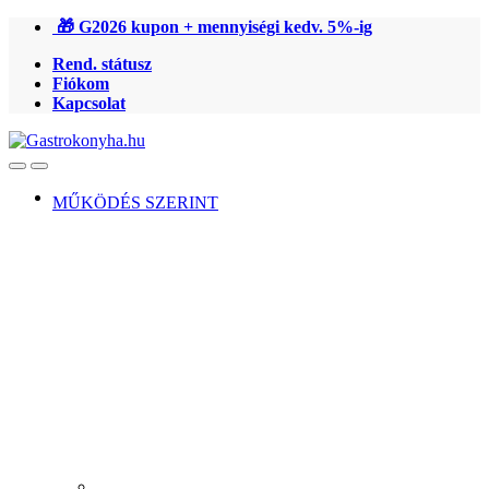
Ugrás
Ugrás
🎁 G2026 kupon + mennyiségi kedv. 5%-ig
a
a
Rend. státusz
navigációhoz
tartalomra
Fiókom
Kapcsolat
Open
Close
MŰKÖDÉS SZERINT