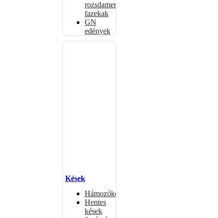
rozsdamentes
fazekak
GN
edények
Kések
Hámozókések
Hentes
kések