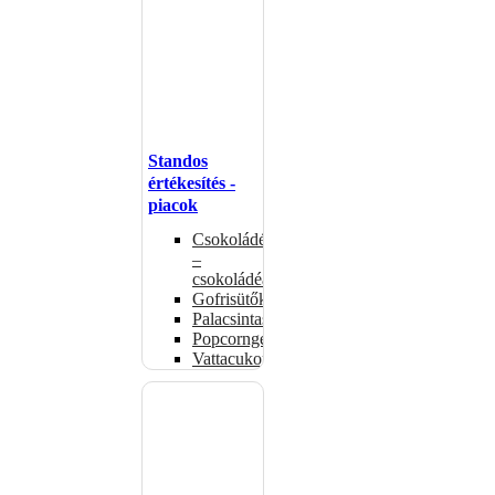
Standos
értékesítés -
piacok
Csokoládémelegítők
–
csokoládéadagolók
Gofrisütők
Palacsintasütők
Popcorngépek
Vattacukorgép