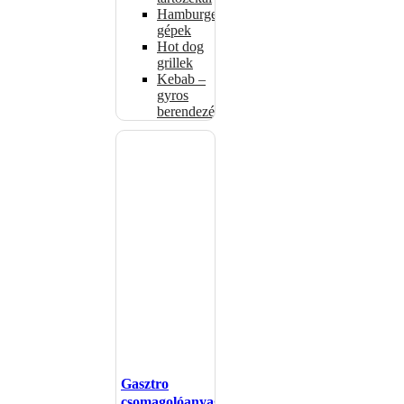
Hamburgerformázó
gépek
Hot dog
grillek
Kebab –
gyros
berendezés
Gasztro
csomagolóanyagok