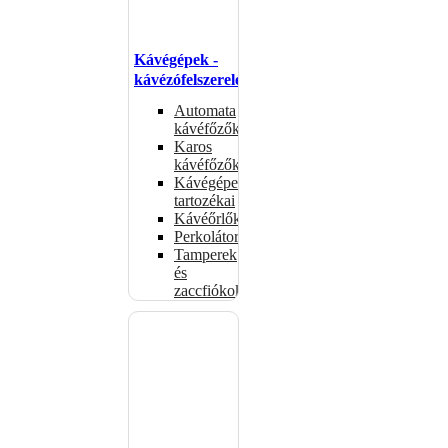
Kávégépek -
kávézófelszerelés
Automata
kávéfőzők
Karos
kávéfőzők
Kávégépek
tartozékai
Kávéőrlők
Perkolátorok
Tamperek
és
zaccfiókok