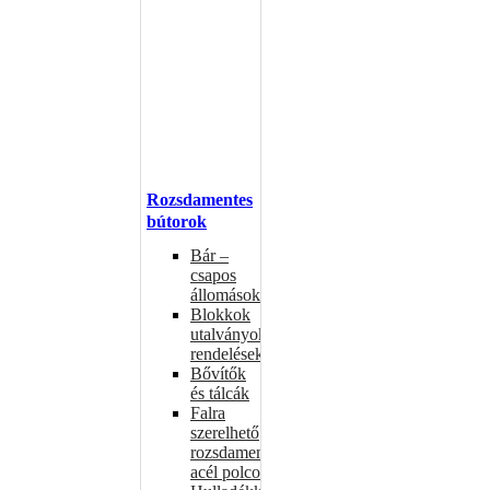
Rozsdamentes
bútorok
Bár –
csapos
állomások
Blokkok
utalványokhoz,
rendelésekhez
Bővítők
és tálcák
Falra
szerelhető
rozsdamentes
acél polcok