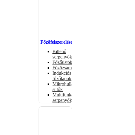
Főzőfelszerelések
Billenő
serpenyők
Főzőüstök
Főzőzsámolyok
Indukciós
főzőlapok
Mikrohullámú
sütők
Multifunkciós
serpenyők