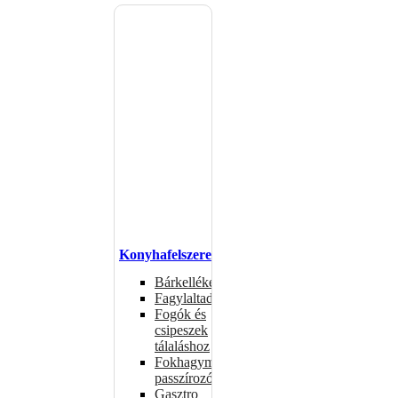
Konyhafelszerelés
Bárkellékek
Fagylaltadagolók
Fogók és
csipeszek
tálaláshoz
Fokhagymaprések,
passzírozók
Gasztro