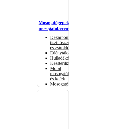
Mosogatógépek,
mosogatóberendezések
Dekarbonizáló
tisztítószerek
és zsíroldók
Edénytálcák
Hulladékdarálók
Késsterilizátorok
Mobil
mosogatók
és kefék
Mosogatógépkosarak