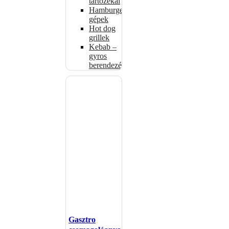
tartozékai
Hamburgerformázó
gépek
Hot dog
grillek
Kebab –
gyros
berendezés
Gasztro