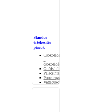
Standos
értékesítés -
piacok
Csokoládémelegítők
–
csokoládéadagolók
Gofrisütők
Palacsintasütők
Popcorngépek
Vattacukorgép