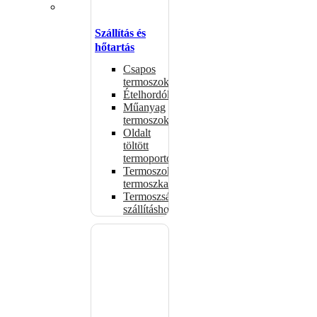
Szállítás és
hőtartás
Csapos
termoszok
Ételhordók
Műanyag
termoszok
Oldalt
töltött
termoportok
Termoszok,
termoszkannák
Termoszsákok
szállításhoz