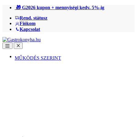
Ugrás
Ugrás
🎁 G2026 kupon + mennyiségi kedv. 5%-ig
a
a
Rend. státusz
navigációhoz
tartalomra
Fiókom
Kapcsolat
Open
Close
MŰKÖDÉS SZERINT