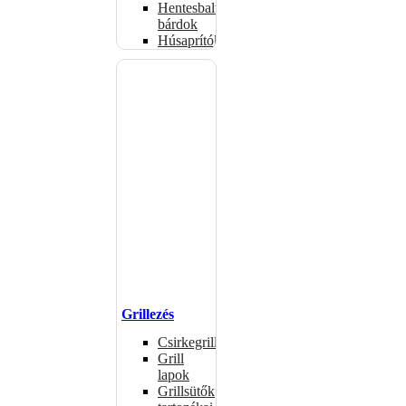
Hentesbalták,
bárdok
Húsaprítók
Grillezés
Csirkegrillek
Grill
lapok
Grillsütők