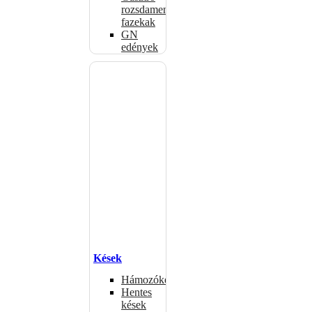
rozsdamentes
fazekak
GN
edények
Kések
Hámozókések
Hentes
kések