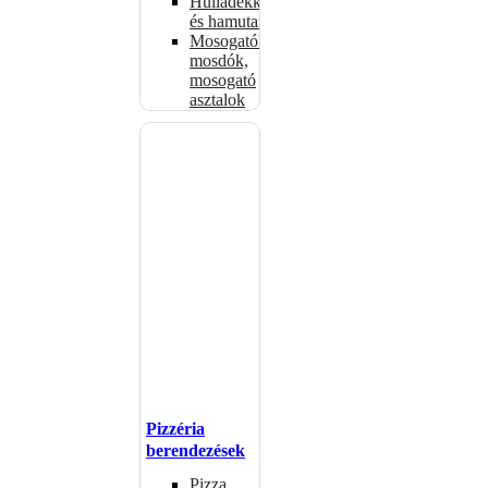
Hulladékkosarak
és hamutartók
Mosogatók,
mosdók,
mosogató
asztalok
Pizzéria
berendezések
Pizza