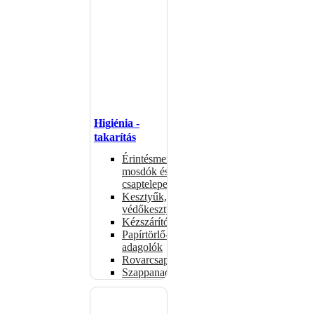
Higiénia -
takarítás
Érintésmentes
mosdók és
csaptelepek
Kesztyűk,
védőkesztyűk
Kézszárítók
Papírtörlő-
adagolók
Rovarcsapdák
Szappanadagolók