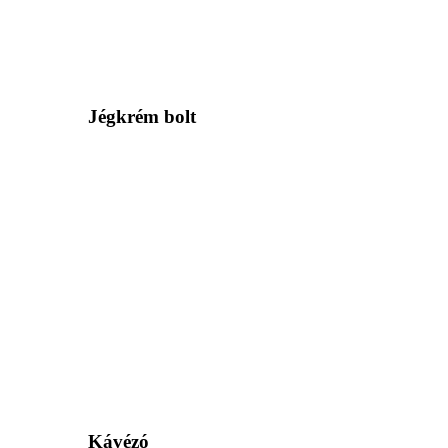
Jégkrém bolt
Kávézó