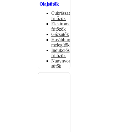
Olajsütők
Cukrászati
fritőzök
Elektromos
fritőzök
Gázsütők
Hasábburgonya
melegítők
Indukciós
fritőzök
Nagynyomású
sütők