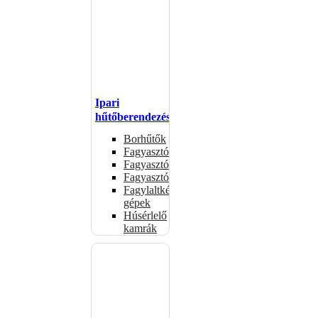
Ipari
hűtőberendezések
Borhűtők
Fagyasztóasztalok
Fagyasztóládák
Fagyasztószekrények
Fagylaltkészítő
gépek
Húsérlelő
kamrák