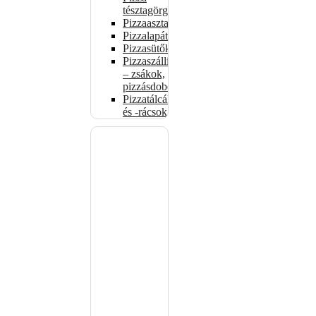
tésztagörgők
Pizzaasztalok
Pizzalapátok
Pizzasütők
Pizzaszállítás
– zsákok,
pizzásdobozok
Pizzatálcák
és -rácsok