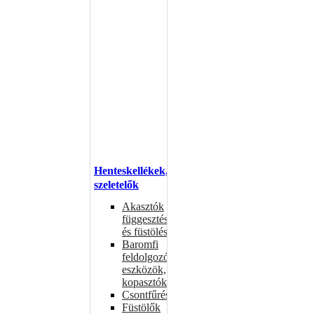
Henteskellékek,
szeletelők
Akasztók
függesztéshez
és füstöléshez
Baromfi
feldolgozó
eszközök,
kopasztók
Csontfűrészek
Füstölők