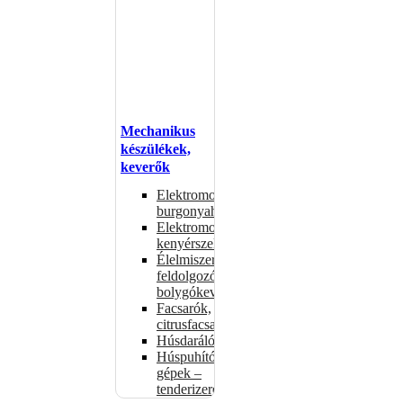
Mechanikus
készülékek,
keverők
Elektromos
burgonyahámozók
Elektromos
kenyérszeletelők
Élelmiszer-
feldolgozók –
bolygókeverők
Facsarók,
citrusfacsarók
Húsdarálók
Húspuhító
gépek –
tenderizerek