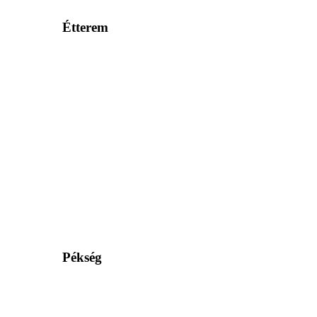
Étterem
Pékség