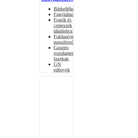
Bárkellékek
Fagylaltadagolók
Fogók és
csipeszek
tálaláshoz
Fokhagymaprések,
passzírozók
Gasztro
rozsdamentes
fazekak
GN
edények