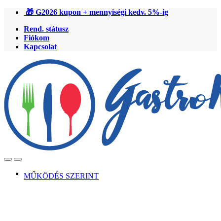
Ugrás
Ugrás
🎁 G2026 kupon + mennyiségi kedv. 5%-ig
a
a
Rend. státusz
navigációhoz
tartalomra
Fiókom
Kapcsolat
Open
Close
MŰKÖDÉS SZERINT