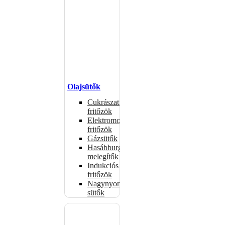
Olajsütők
Cukrászati
fritőzök
Elektromos
fritőzök
Gázsütők
Hasábburgonya
melegítők
Indukciós
fritőzök
Nagynyomású
sütők