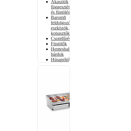
Akasztók
függesztéshez
és füstöléshez
Baromfi
feldolgozó
eszközök,
kopasztók
Csontfűrészek
Füstölők
Hentesbalták,
bárdok
Húsaprítók