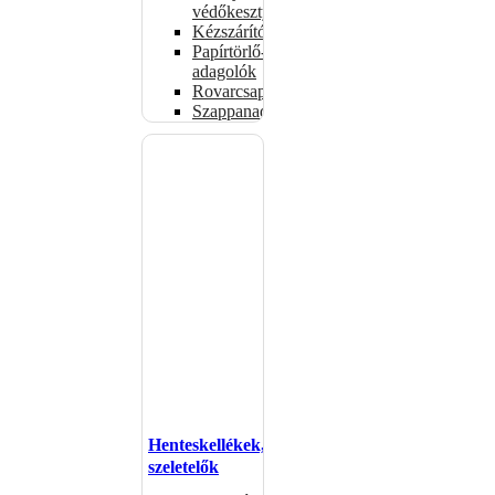
védőkesztyűk
Kézszárítók
Papírtörlő-
adagolók
Rovarcsapdák
Szappanadagolók
Henteskellékek,
szeletelők