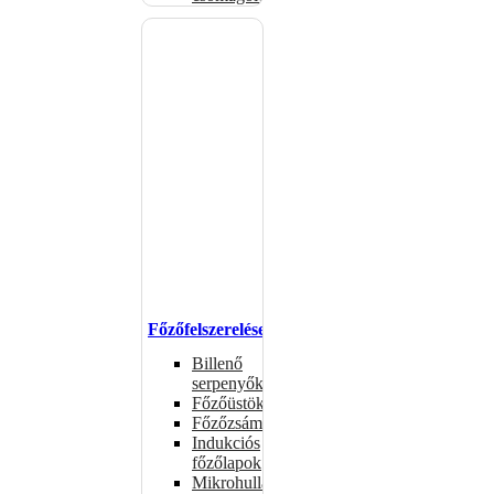
Főzőfelszerelések
Billenő
serpenyők
Főzőüstök
Főzőzsámolyok
Indukciós
főzőlapok
Mikrohullámú