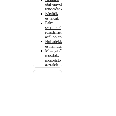
utalványokhoz,
rendelésekhez
Bővítők
és tálcák
Falra
szerelhető
rozsdamentes
acél polcok
Hulladékkosarak
és hamutartók
Mosogatók,
mosdók,
mosogató
asztalok