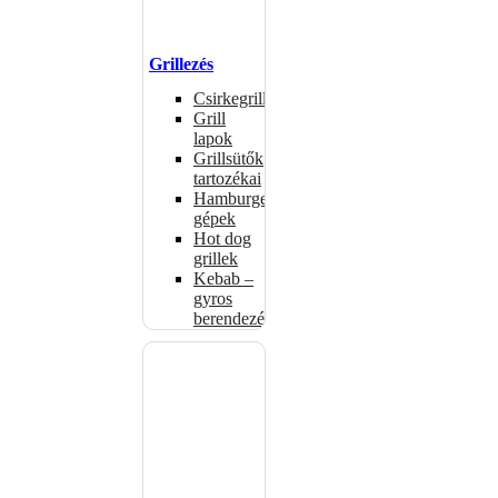
Grillezés
Csirkegrillek
Grill
lapok
Grillsütők
tartozékai
Hamburgerformázó
gépek
Hot dog
grillek
Kebab –
gyros
berendezés