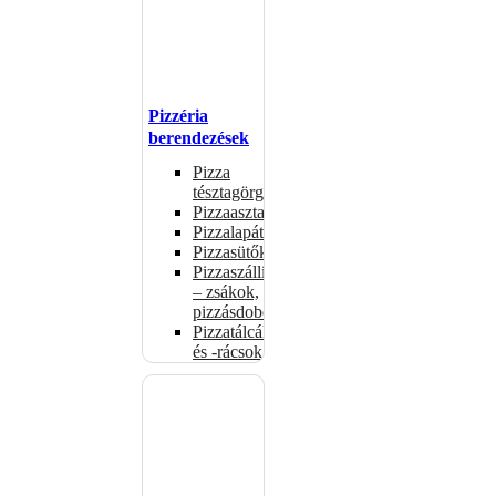
Pizzéria
berendezések
Pizza
tésztagörgők
Pizzaasztalok
Pizzalapátok
Pizzasütők
Pizzaszállítás
– zsákok,
pizzásdobozok
Pizzatálcák
és -rácsok