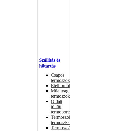
Szállítás és
hőtartás
Csapos
termoszok
Ételhordók
Műanyag
termoszok
Oldalt
töltött
termoportok
Termoszok,
termoszkannák
Termoszsákok