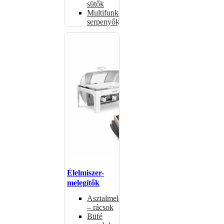
sütők
Multifunkciós
serpenyők
Élelmiszer-
melegítők
Asztalmelegítők
– rácsok
Büfé