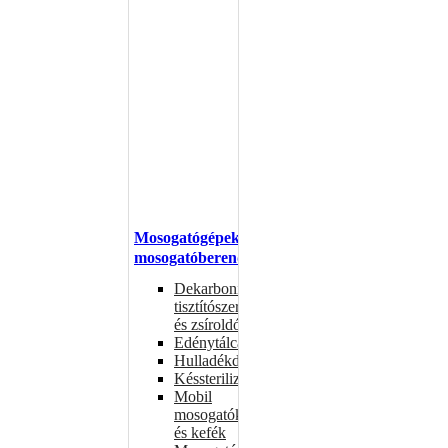
Mosogatógépek,
mosogatóberendezések
Dekarbonizáló
tisztítószerek
és zsíroldók
Edénytálcák
Hulladékdarálók
Késsterilizátorok
Mobil
mosogatók
és kefék