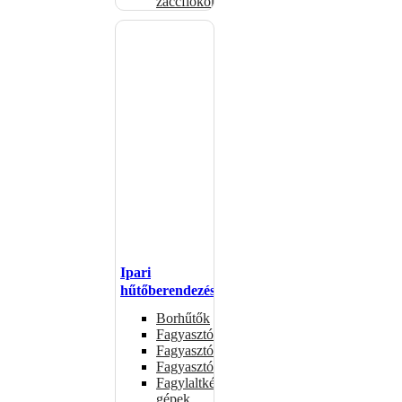
zaccfiókok
Ipari
hűtőberendezések
Borhűtők
Fagyasztóasztalok
Fagyasztóládák
Fagyasztószekrények
Fagylaltkészítő
gépek