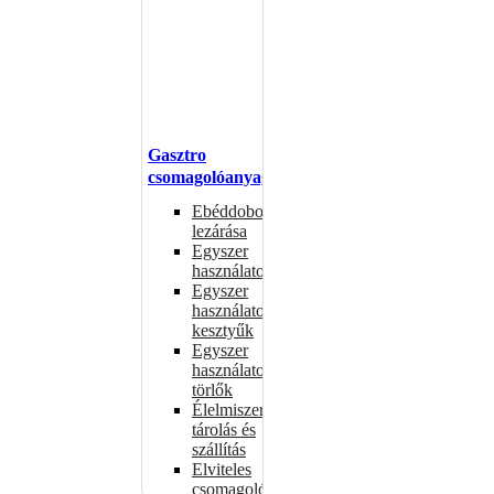
Gasztro
csomagolóanyagok
Ebéddobozok
lezárása
Egyszer
használatos
Egyszer
használatos
kesztyűk
Egyszer
használatos
törlők
Élelmiszer-
tárolás és
szállítás
Elviteles
csomagolóanyagok