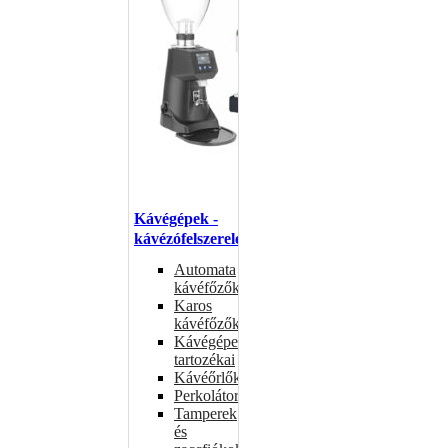
Kávégépek -
kávézófelszerelés
Automata
kávéfőzők
Karos
kávéfőzők
Kávégépek
tartozékai
Kávéőrlők
Perkolátorok
Tamperek
és