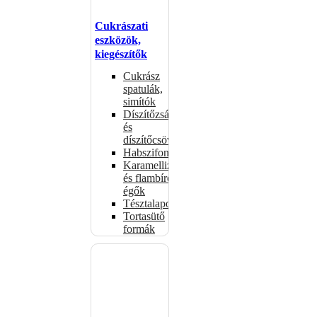
Cukrászati
eszközök,
kiegészítők
Cukrász
spatulák,
simítók
Díszítőzsákok
és
díszítőcsövek
Habszifonok
Karamellizáló
és flambírozó
égők
Tésztalapok
Tortasütő
formák