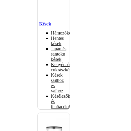
Kések
Hámozókések
Hentes
kések
Japán és
santoku
kések
Kenyér- és
cukrászkések
Kések
sajthoz
és
vajhoz
Késélezők
és
fenőacélok