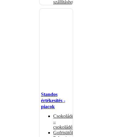
szállításhoz
Standos
értékesítés -
piacok
Csokoládémelegítők
–
csokoládéadagolók
Gofrisütők