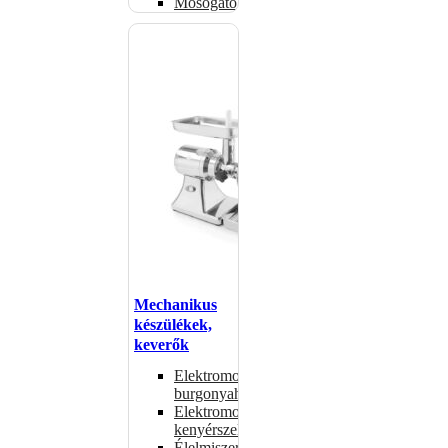
Mosogatógépkosarak
Mechanikus
készülékek,
keverők
Elektromos
burgonyahámozók
Elektromos
kenyérszeletelők
Élelmiszer-