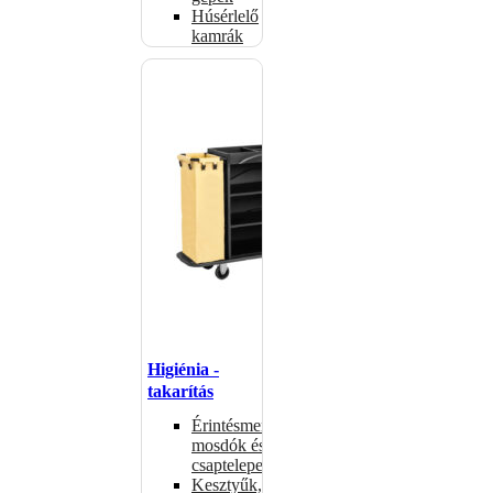
Húsérlelő
kamrák
Higiénia -
takarítás
Érintésmentes
mosdók és
csaptelepek
Kesztyűk,