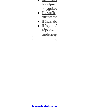
feldolgozók –
bolygókeverők
Facsarók,
citrusfacsarók
Húsdarálók
Húspuhító
gépek –
tenderizerek
Konyhafelszerelés