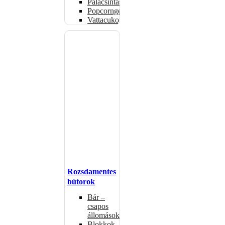
Palacsintasütők
Popcorngépek
Vattacukorgép
Rozsdamentes
bútorok
Bár –
csapos
állomások
Blokkok