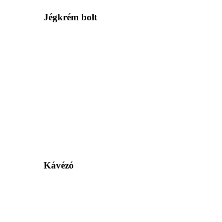
Jégkrém bolt
Kávézó