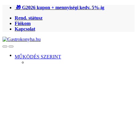
Ugrás
Ugrás
🎁 G2026 kupon + mennyiségi kedv. 5%-ig
a
a
Rend. státusz
navigációhoz
tartalomra
Fiókom
Kapcsolat
Open
Close
MŰKÖDÉS SZERINT