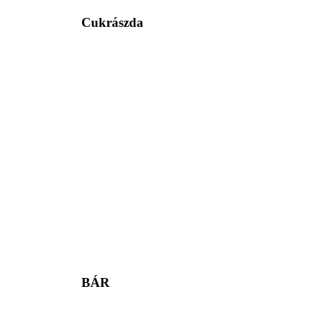
Cukrászda
BÁR