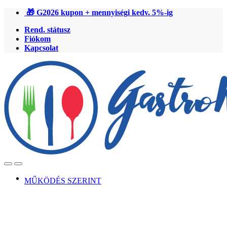
Ugrás
Ugrás
🎁 G2026 kupon + mennyiségi kedv. 5%-ig
a
a
Rend. státusz
navigációhoz
tartalomra
Fiókom
Kapcsolat
Open
Close
MŰKÖDÉS SZERINT