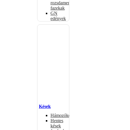
rozsdamentes
fazekak
GN
edények
Kések
Hámozókések
Hentes
kések