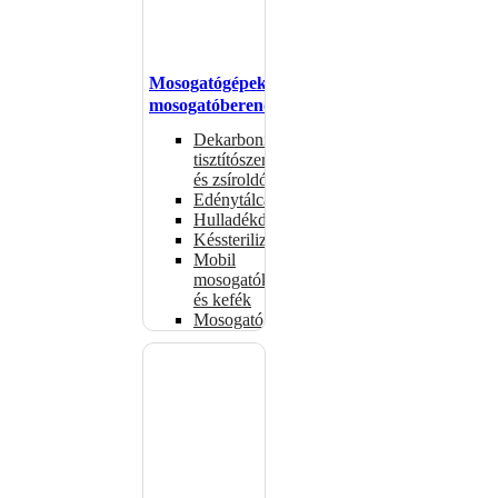
Mosogatógépek,
mosogatóberendezések
Dekarbonizáló
tisztítószerek
és zsíroldók
Edénytálcák
Hulladékdarálók
Késsterilizátorok
Mobil
mosogatók
és kefék
Mosogatógépkosarak