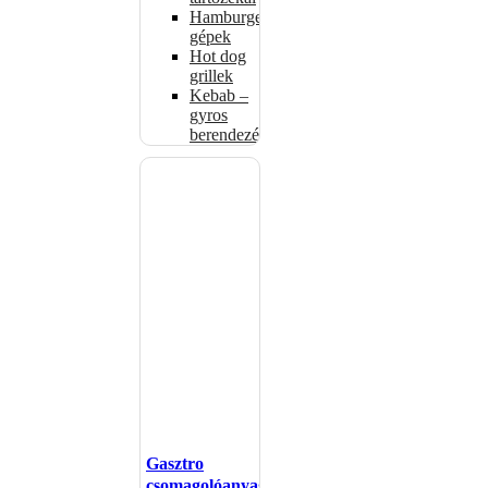
Hamburgerformázó
gépek
Hot dog
grillek
Kebab –
gyros
berendezés
Gasztro
csomagolóanyagok