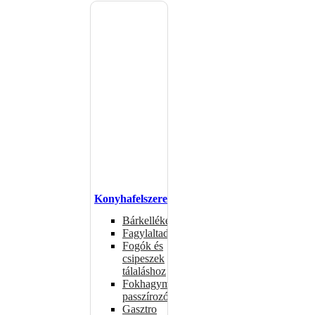
Konyhafelszerelés
Bárkellékek
Fagylaltadagolók
Fogók és
csipeszek
tálaláshoz
Fokhagymaprések,
passzírozók
Gasztro