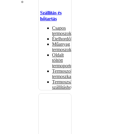
Szállítás és
hőtartás
Csapos
termoszok
Ételhordók
Műanyag
termoszok
Oldalt
töltött
termoportok
Termoszok,
termoszkannák
Termoszsákok
szállításhoz