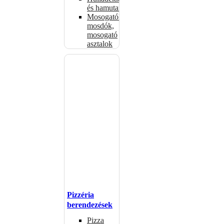
és hamutartók
Mosogatók,
mosdók,
mosogató
asztalok
Pizzéria
berendezések
Pizza