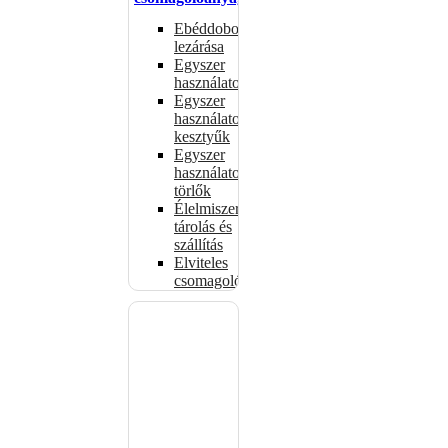
Ebéddobozok
lezárása
Egyszer
használatos
Egyszer
használatos
kesztyűk
Egyszer
használatos
törlők
Élelmiszer-
tárolás és
szállítás
Elviteles
csomagolóanyagok