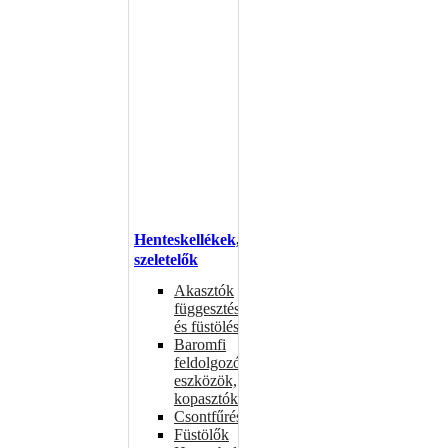
Henteskellékek,
szeletelők
Akasztók
függesztéshez
és füstöléshez
Baromfi
feldolgozó
eszközök,
kopasztók
Csontfűrészek
Füstölők