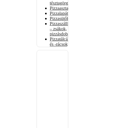
tésztagörgők
Pizzaasztalok
Pizzalapátok
Pizzasütők
Pizzaszállítás
– zsákok,
pizzásdobozok
Pizzatálcák
és -rácsok