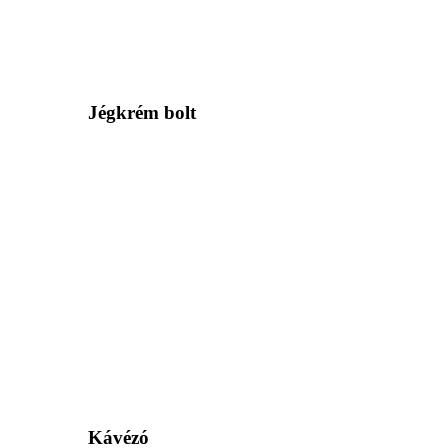
Jégkrém bolt
Kávézó