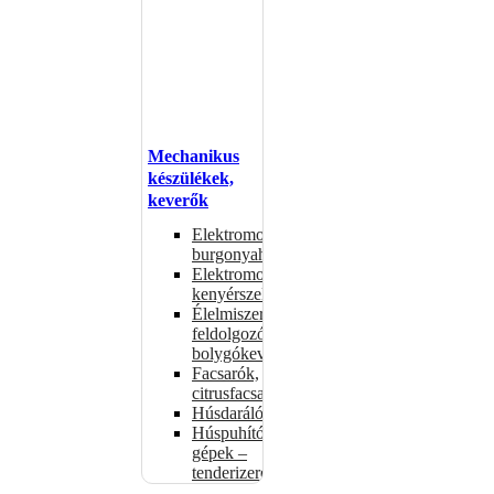
Mechanikus
készülékek,
keverők
Elektromos
burgonyahámozók
Elektromos
kenyérszeletelők
Élelmiszer-
feldolgozók –
bolygókeverők
Facsarók,
citrusfacsarók
Húsdarálók
Húspuhító
gépek –
tenderizerek