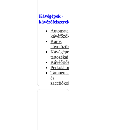
Kávégépek -
kávézófelszerelés
Automata
kávéfőzők
Karos
kávéfőzők
Kávégépek
tartozékai
Kávéőrlők
Perkolátorok
Tamperek
és
zaccfiókok