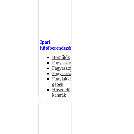
Ipari
hűtőberendezések
Borhűtők
Fagyasztóasztalok
Fagyasztóládák
Fagyasztószekrények
Fagylaltkészítő
gépek
Húsérlelő
kamrák