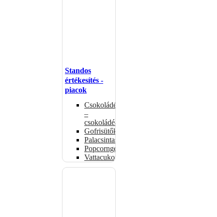
Standos
értékesítés -
piacok
Csokoládémelegítők
–
csokoládéadagolók
Gofrisütők
Palacsintasütők
Popcorngépek
Vattacukorgép