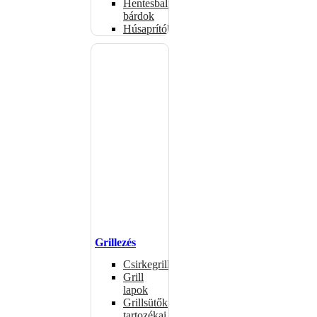
Hentesbalták,
bárdok
Húsaprítók
Grillezés
Csirkegrillek
Grill
lapok
Grillsütők
tartozékai