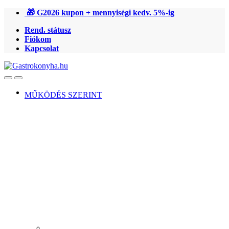
Ugrás
Ugrás
🎁 G2026 kupon + mennyiségi kedv. 5%-ig
a
a
Rend. státusz
navigációhoz
tartalomra
Fiókom
Kapcsolat
Open
Close
MŰKÖDÉS SZERINT