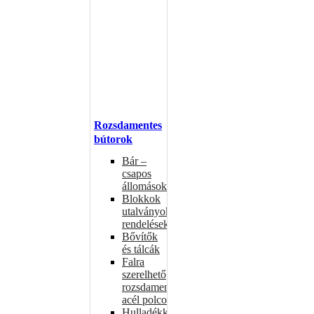
Rozsdamentes
bútorok
Bár –
csapos
állomások
Blokkok
utalványokhoz,
rendelésekhez
Bővítők
és tálcák
Falra
szerelhető
rozsdamentes
acél polcok
Hulladékkosarak