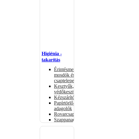
Higiénia -
takarítás
Érintésmentes
mosdók és
csaptelepek
Kesztyűk,
védőkesztyűk
Kézszárítók
Papírtörlő-
adagolók
Rovarcsapdák
Szappanadagolók