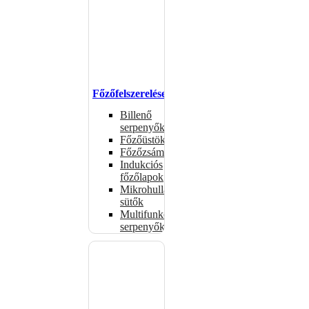
Főzőfelszerelések
Billenő
serpenyők
Főzőüstök
Főzőzsámolyok
Indukciós
főzőlapok
Mikrohullámú
sütők
Multifunkciós
serpenyők