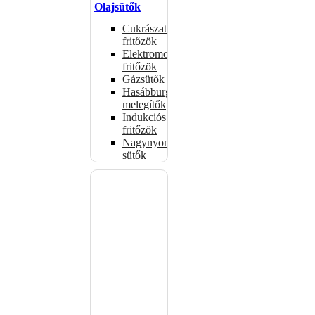
Olajsütők
Cukrászati
fritőzök
Elektromos
fritőzök
Gázsütők
Hasábburgonya
melegítők
Indukciós
fritőzök
Nagynyomású
sütők