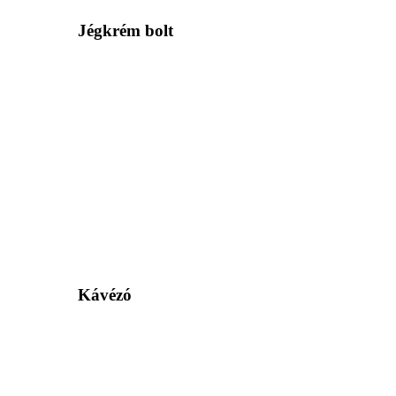
Jégkrém bolt
Kávézó