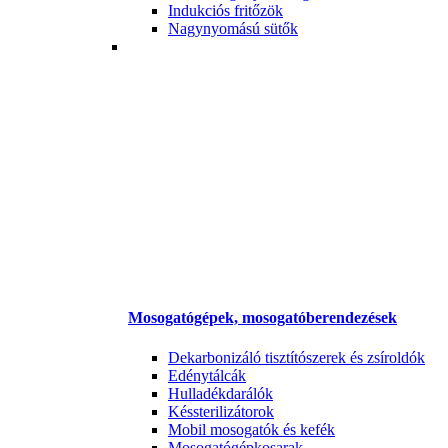
Indukciós fritőzök
Nagynyomású sütők
Mosogatógépek, mosogatóberendezések
Dekarbonizáló tisztítószerek és zsíroldók
Edénytálcák
Hulladékdarálók
Késsterilizátorok
Mobil mosogatók és kefék
Mosogatógépkosarak