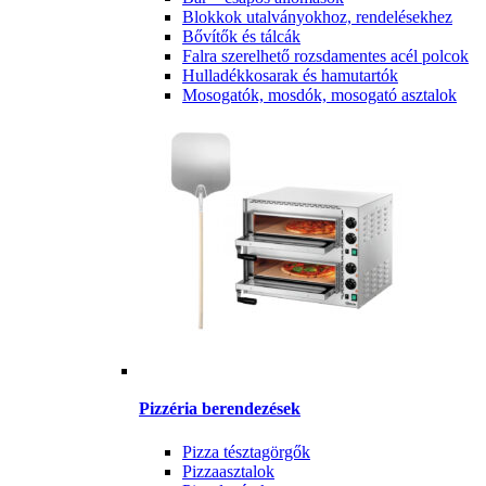
Blokkok utalványokhoz, rendelésekhez
Bővítők és tálcák
Falra szerelhető rozsdamentes acél polcok
Hulladékkosarak és hamutartók
Mosogatók, mosdók, mosogató asztalok
Pizzéria berendezések
Pizza tésztagörgők
Pizzaasztalok