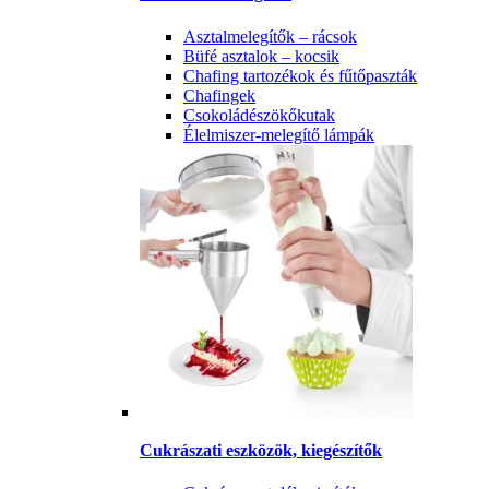
Asztalmelegítők – rácsok
Büfé asztalok – kocsik
Chafing tartozékok és fűtőpaszták
Chafingek
Csokoládészökőkutak
Élelmiszer-melegítő lámpák
Cukrászati eszközök, kiegészítők