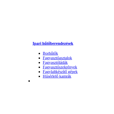
Ipari hűtőberendezések
Borhűtők
Fagyasztóasztalok
Fagyasztóládák
Fagyasztószekrények
Fagylaltkészítő gépek
Húsérlelő kamrák