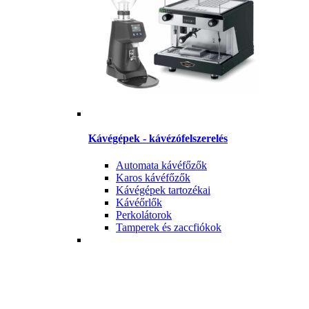
Kávégépek - kávézófelszerelés
Automata kávéfőzők
Karos kávéfőzők
Kávégépek tartozékai
Kávéőrlők
Perkolátorok
Tamperek és zaccfiókok