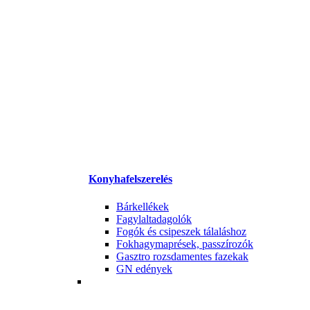
Konyhafelszerelés
Bárkellékek
Fagylaltadagolók
Fogók és csipeszek tálaláshoz
Fokhagymaprések, passzírozók
Gasztro rozsdamentes fazekak
GN edények