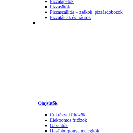
Pizzalapátok
Pizzasütők
Pizzaszállítás – zsákok, pizzásdobozok
Pizzatálcák és -rácsok
Olajsütők
Cukrászati fritőzök
Elektromos fritőzök
Gázsütők
Hasábburgonya melegítők