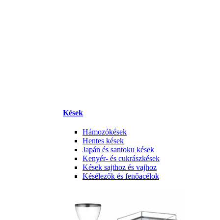
Kések
Hámozókések
Hentes kések
Japán és santoku kések
Kenyér- és cukrászkések
Kések sajthoz és vajhoz
Késélezők és fenőacélok