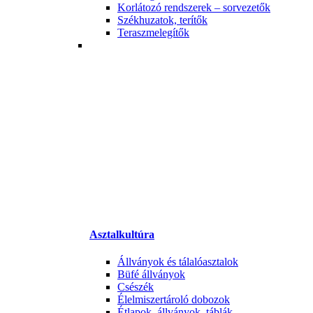
Korlátozó rendszerek – sorvezetők
Székhuzatok, terítők
Teraszmelegítők
Asztalkultúra
Állványok és tálalóasztalok
Büfé állványok
Csészék
Élelmiszertároló dobozok
Étlapok, állványok, táblák