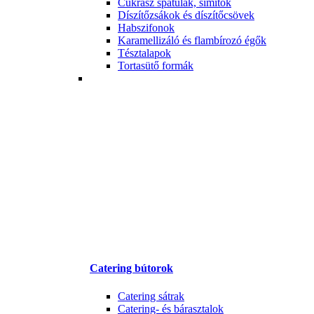
Cukrász spatulák, simítók
Díszítőzsákok és díszítőcsövek
Habszifonok
Karamellizáló és flambírozó égők
Tésztalapok
Tortasütő formák
Catering bútorok
Catering sátrak
Catering- és bárasztalok