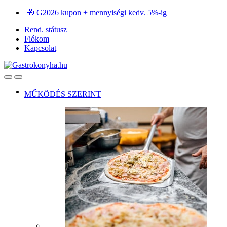
Ugrás
Ugrás
🎁 G2026 kupon + mennyiségi kedv. 5%-ig
a
a
Rend. státusz
navigációhoz
tartalomra
Fiókom
Kapcsolat
Open
Close
MŰKÖDÉS SZERINT