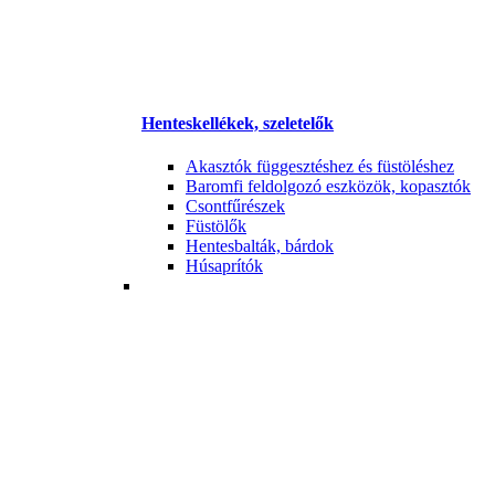
Henteskellékek, szeletelők
Akasztók függesztéshez és füstöléshez
Baromfi feldolgozó eszközök, kopasztók
Csontfűrészek
Füstölők
Hentesbalták, bárdok
Húsaprítók