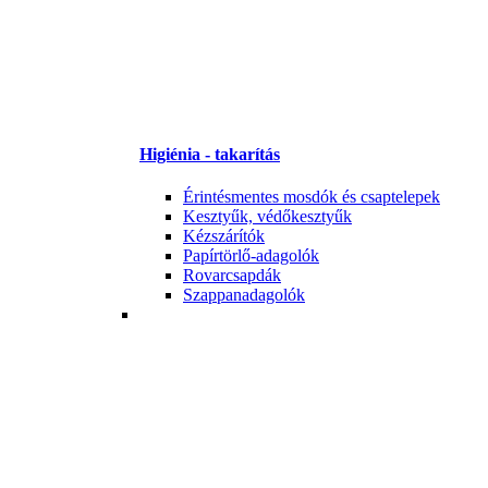
Higiénia - takarítás
Érintésmentes mosdók és csaptelepek
Kesztyűk, védőkesztyűk
Kézszárítók
Papírtörlő-adagolók
Rovarcsapdák
Szappanadagolók