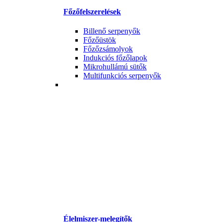
Főzőfelszerelések
Billenő serpenyők
Főzőüstök
Főzőzsámolyok
Indukciós főzőlapok
Mikrohullámú sütők
Multifunkciós serpenyők
Élelmiszer-melegítők