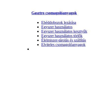
Gasztro csomagolóanyagok
Ebéddobozok lezárása
Egyszer használatos
Egyszer használatos kesztyűk
Egyszer használatos törlők
Élelmiszer-tárolás és szállítás
Elviteles csomagolóanyagok