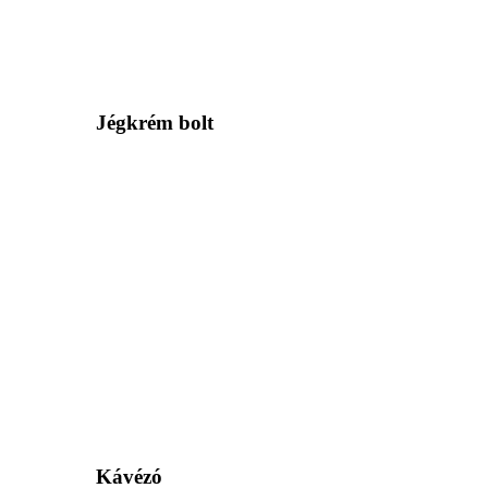
Jégkrém bolt
Kávézó