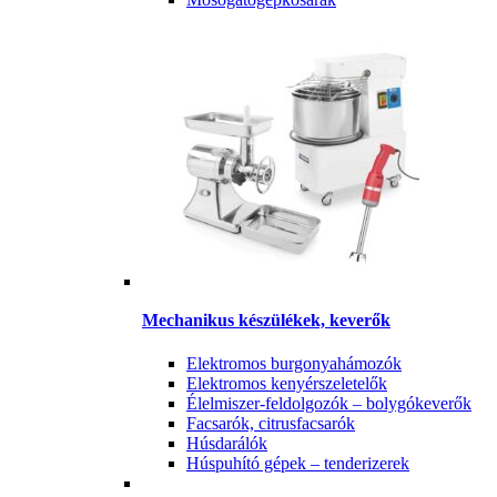
Mechanikus készülékek, keverők
Elektromos burgonyahámozók
Elektromos kenyérszeletelők
Élelmiszer-feldolgozók – bolygókeverők
Facsarók, citrusfacsarók
Húsdarálók
Húspuhító gépek – tenderizerek