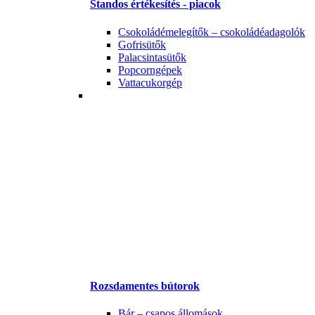
Standos értékesítés - piacok
Csokoládémelegítők – csokoládéadagolók
Gofrisütők
Palacsintasütők
Popcorngépek
Vattacukorgép
Rozsdamentes bútorok
Bár – csapos állomások