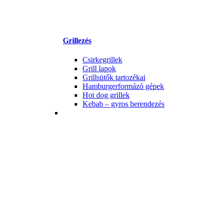
Grillezés
Csirkegrillek
Grill lapok
Grillsütők tartozékai
Hamburgerformázó gépek
Hot dog grillek
Kebab – gyros berendezés