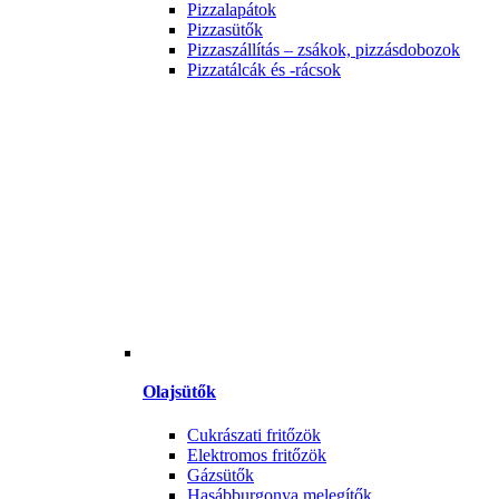
Pizzalapátok
Pizzasütők
Pizzaszállítás – zsákok, pizzásdobozok
Pizzatálcák és -rácsok
Olajsütők
Cukrászati fritőzök
Elektromos fritőzök
Gázsütők
Hasábburgonya melegítők