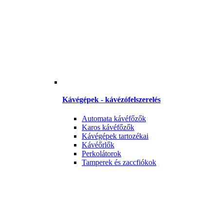
Kávégépek - kávézófelszerelés
Automata kávéfőzők
Karos kávéfőzők
Kávégépek tartozékai
Kávéőrlők
Perkolátorok
Tamperek és zaccfiókok