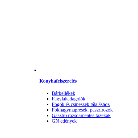
Konyhafelszerelés
Bárkellékek
Fagylaltadagolók
Fogók és csipeszek tálaláshoz
Fokhagymaprések, passzírozók
Gasztro rozsdamentes fazekak
GN edények