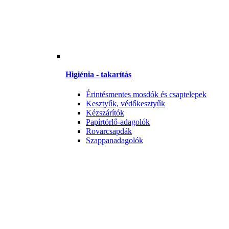
Higiénia - takarítás
Érintésmentes mosdók és csaptelepek
Kesztyűk, védőkesztyűk
Kézszárítók
Papírtörlő-adagolók
Rovarcsapdák
Szappanadagolók