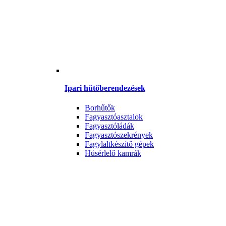
Ipari hűtőberendezések
Borhűtők
Fagyasztóasztalok
Fagyasztóládák
Fagyasztószekrények
Fagylaltkészítő gépek
Húsérlelő kamrák