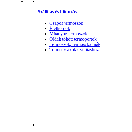
Szállítás és hőtartás
Csapos termoszok
Ételhordók
Műanyag termoszok
Oldalt töltött termoportok
Termoszok, termoszkannák
Termoszsákok szállításhoz