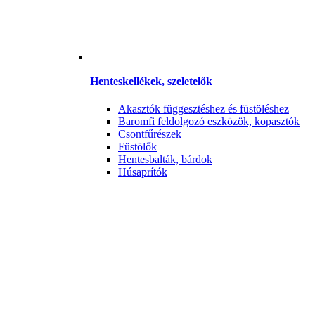
Henteskellékek, szeletelők
Akasztók függesztéshez és füstöléshez
Baromfi feldolgozó eszközök, kopasztók
Csontfűrészek
Füstölők
Hentesbalták, bárdok
Húsaprítók