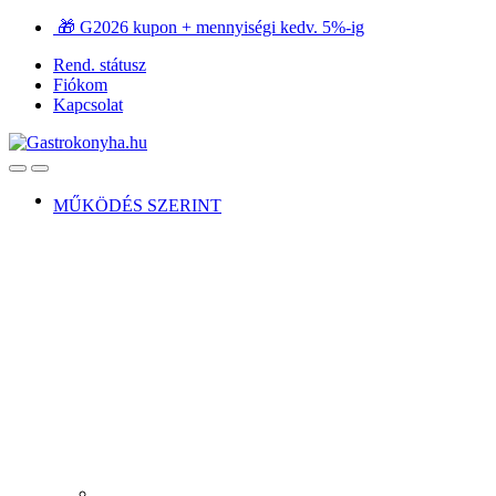
Ugrás
Ugrás
🎁 G2026 kupon + mennyiségi kedv. 5%-ig
a
a
Rend. státusz
navigációhoz
tartalomra
Fiókom
Kapcsolat
Open
Close
MŰKÖDÉS SZERINT