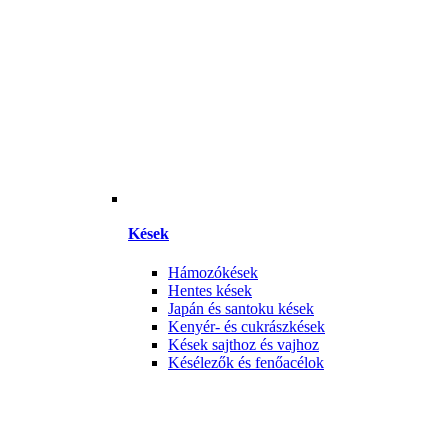
Kések
Hámozókések
Hentes kések
Japán és santoku kések
Kenyér- és cukrászkések
Kések sajthoz és vajhoz
Késélezők és fenőacélok