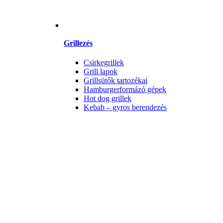
Grillezés
Csirkegrillek
Grill lapok
Grillsütők tartozékai
Hamburgerformázó gépek
Hot dog grillek
Kebab – gyros berendezés