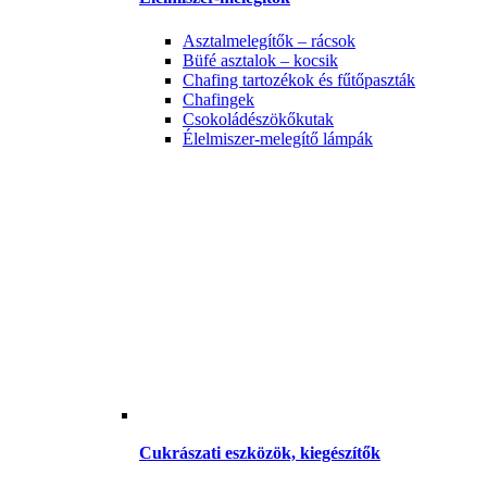
Asztalmelegítők – rácsok
Büfé asztalok – kocsik
Chafing tartozékok és fűtőpaszták
Chafingek
Csokoládészökőkutak
Élelmiszer-melegítő lámpák
Cukrászati eszközök, kiegészítők