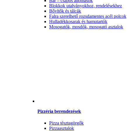
Bár – csapos állomások
Blokkok utalványokhoz, rendelésekhez
Bővítők és tálcák
Falra szerelhető rozsdamentes acél polcok
Hulladékkosarak és hamutartók
Mosogatók, mosdók, mosogató asztalok
Pizzéria berendezések
Pizza tésztagörgők
Pizzaasztalok