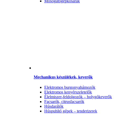
Mosogatógépkosarak
Mechanikus készülékek, keverők
Elektromos burgonyahámozók
Elektromos kenyérszeletelők
Élelmiszer-feldolgozók – bolygókeverők
Facsarók, citrusfacsarók
Húsdarálók
Húspuhító gépek – tenderizerek