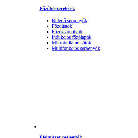
Főzőfelszerelések
Billenő serpenyők
Főzőüstök
Főzőzsámolyok
Indukciós főzőlapok
Mikrohullámú sütők
Multifunkciós serpenyők
Élelmiszer-melegítők