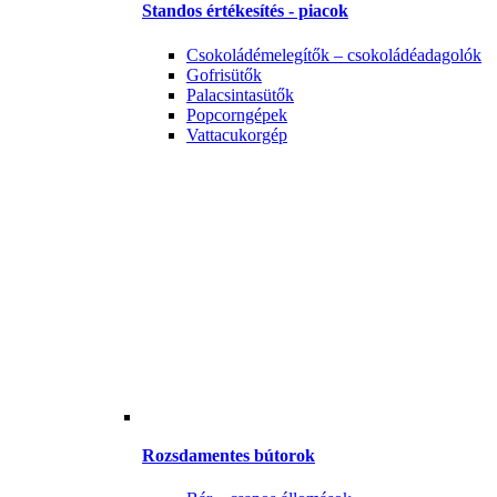
Standos értékesítés - piacok
Csokoládémelegítők – csokoládéadagolók
Gofrisütők
Palacsintasütők
Popcorngépek
Vattacukorgép
Rozsdamentes bútorok