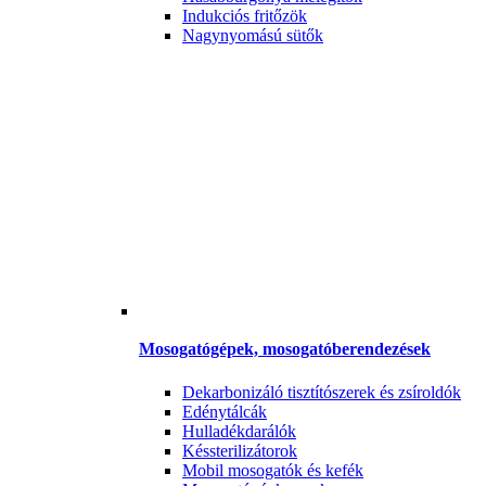
Indukciós fritőzök
Nagynyomású sütők
Mosogatógépek, mosogatóberendezések
Dekarbonizáló tisztítószerek és zsíroldók
Edénytálcák
Hulladékdarálók
Késsterilizátorok
Mobil mosogatók és kefék