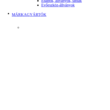
Étlapok, állványok, táblák
Evőeszköz-állványok
MÁRKAGYÁRTÓK