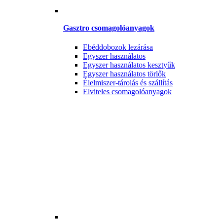
Gasztro csomagolóanyagok
Ebéddobozok lezárása
Egyszer használatos
Egyszer használatos kesztyűk
Egyszer használatos törlők
Élelmiszer-tárolás és szállítás
Elviteles csomagolóanyagok