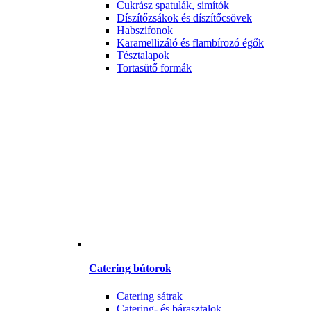
Cukrász spatulák, simítók
Díszítőzsákok és díszítőcsövek
Habszifonok
Karamellizáló és flambírozó égők
Tésztalapok
Tortasütő formák
Catering bútorok
Catering sátrak
Catering- és bárasztalok