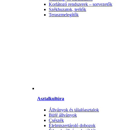
Korlátozó rendszerek – sorvezetők
Székhuzatok, terítők
Teraszmelegítők
Asztalkultúra
Állványok és tálalóasztalok
Büfé állványok
Csészék
Élelmiszertároló dobozok