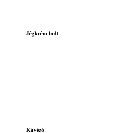
Jégkrém bolt
Kávézó