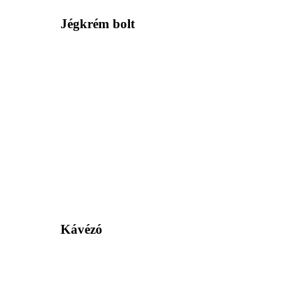
Jégkrém bolt
Kávézó