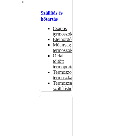
Szállítás és
hőtartás
Csapos
termoszok
Ételhordók
Műanyag
termoszok
Oldalt
töltött
termoportok
Termoszok,
termoszkannák
Termoszsákok
szállításhoz