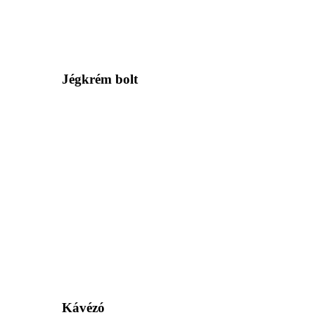
Jégkrém bolt
Kávézó