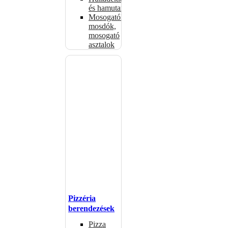
és hamutartók
Mosogatók,
mosdók,
mosogató
asztalok
Pizzéria
berendezések
Pizza