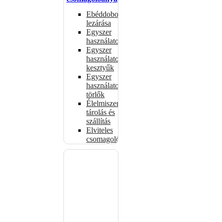
Ebéddobozok
lezárása
Egyszer
használatos
Egyszer
használatos
kesztyűk
Egyszer
használatos
törlők
Élelmiszer-
tárolás és
szállítás
Elviteles
csomagolóanyagok