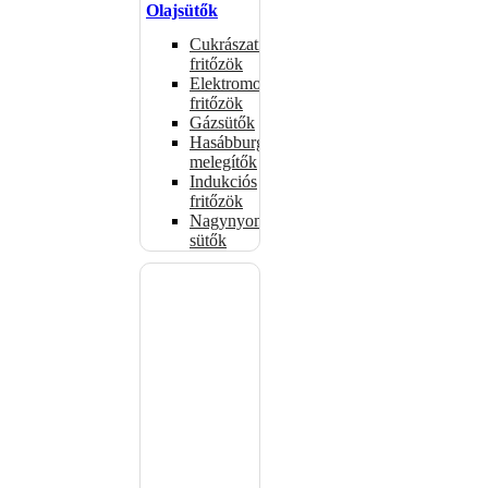
Olajsütők
Cukrászati
fritőzök
Elektromos
fritőzök
Gázsütők
Hasábburgonya
melegítők
Indukciós
fritőzök
Nagynyomású
sütők