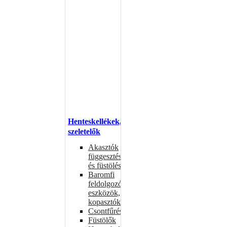
Henteskellékek,
szeletelők
Akasztók
függesztéshez
és füstöléshez
Baromfi
feldolgozó
eszközök,
kopasztók
Csontfűrészek
Füstölők