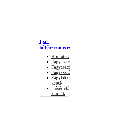
Ipari
hűtőberendezések
Borhűtők
Fagyasztóasztalok
Fagyasztóládák
Fagyasztószekrények
Fagylaltkészítő
gépek
Húsérlelő
kamrák