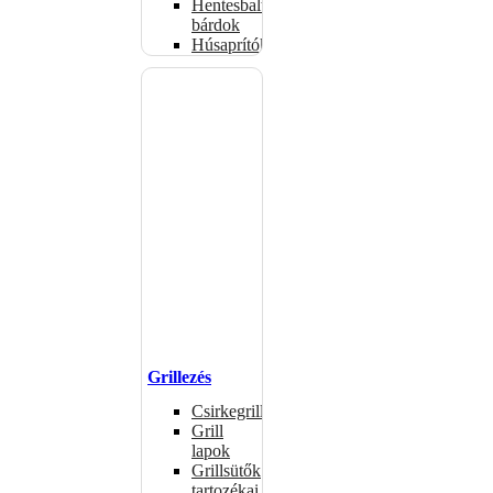
Hentesbalták,
bárdok
Húsaprítók
Grillezés
Csirkegrillek
Grill
lapok
Grillsütők
tartozékai