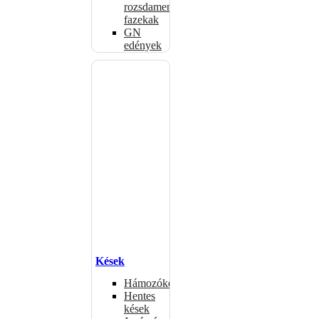
rozsdamentes
fazekak
GN
edények
Kések
Hámozókések
Hentes
kések