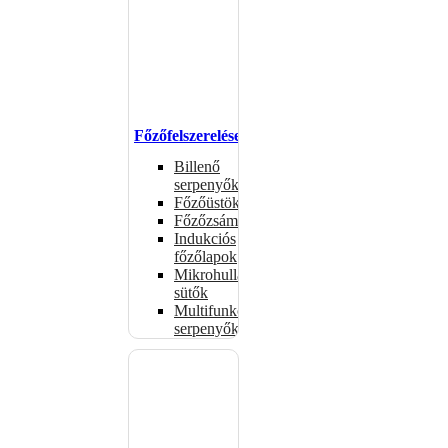
Főzőfelszerelések
Billenő
serpenyők
Főzőüstök
Főzőzsámolyok
Indukciós
főzőlapok
Mikrohullámú
sütők
Multifunkciós
serpenyők