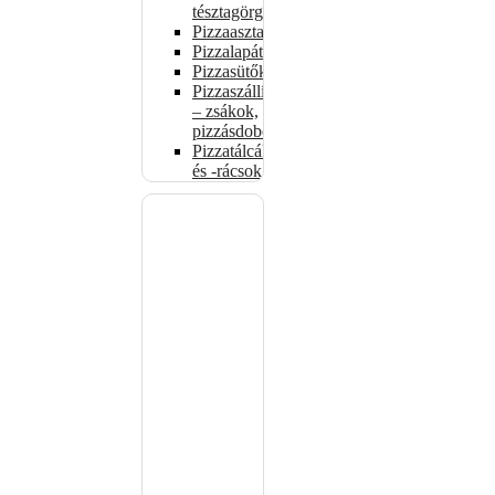
tésztagörgők
Pizzaasztalok
Pizzalapátok
Pizzasütők
Pizzaszállítás
– zsákok,
pizzásdobozok
Pizzatálcák
és -rácsok