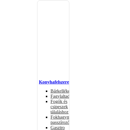
Konyhafelszerelés
Bárkellékek
Fagylaltadagolók
Fogók és
csipeszek
tálaláshoz
Fokhagymaprések,
passzírozók
Gasztro