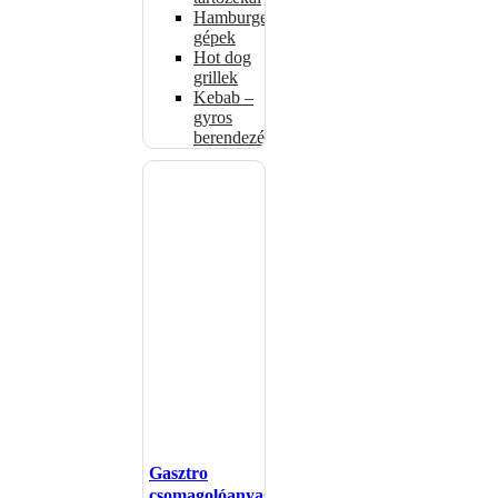
Hamburgerformázó
gépek
Hot dog
grillek
Kebab –
gyros
berendezés
Gasztro
csomagolóanyagok