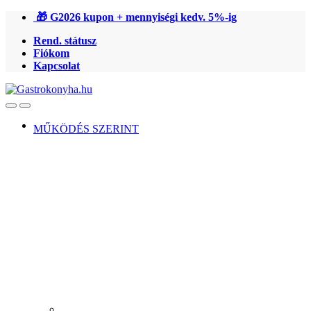
Ugrás
Ugrás
🎁 G2026 kupon + mennyiségi kedv. 5%-ig
a
a
Rend. státusz
navigációhoz
tartalomra
Fiókom
Kapcsolat
Open
Close
MŰKÖDÉS SZERINT