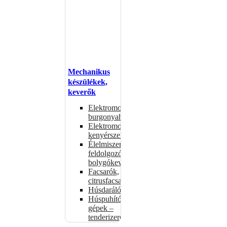
Mechanikus
készülékek,
keverők
Elektromos
burgonyahámozók
Elektromos
kenyérszeletelők
Élelmiszer-
feldolgozók –
bolygókeverők
Facsarók,
citrusfacsarók
Húsdarálók
Húspuhító
gépek –
tenderizerek