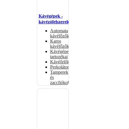
Kávégépek -
kávézófelszerelés
Automata
kávéfőzők
Karos
kávéfőzők
Kávégépek
tartozékai
Kávéőrlők
Perkolátorok
Tamperek
és
zaccfiókok