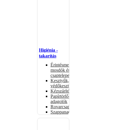
Higiénia -
takarítás
Érintésmentes
mosdók és
csaptelepek
Kesztyűk,
védőkesztyűk
Kézszárítók
Papírtörlő-
adagolók
Rovarcsapdák
Szappanadagolók