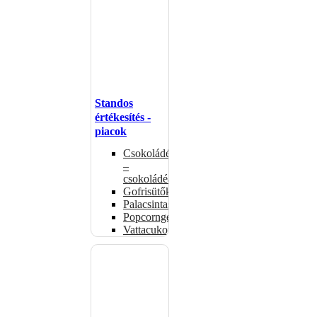
Standos
értékesítés -
piacok
Csokoládémelegítők
–
csokoládéadagolók
Gofrisütők
Palacsintasütők
Popcorngépek
Vattacukorgép