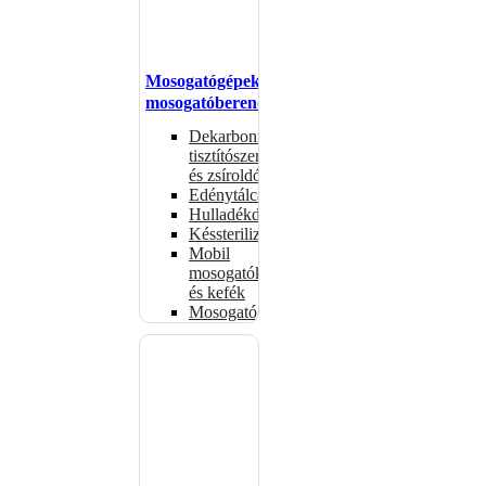
Mosogatógépek,
mosogatóberendezések
Dekarbonizáló
tisztítószerek
és zsíroldók
Edénytálcák
Hulladékdarálók
Késsterilizátorok
Mobil
mosogatók
és kefék
Mosogatógépkosarak