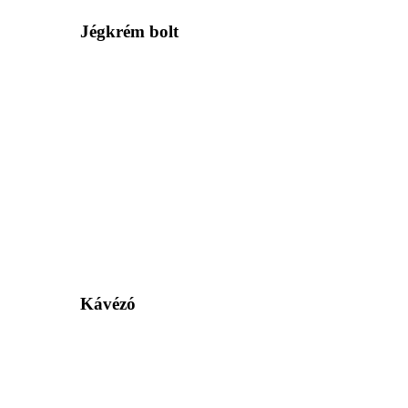
Jégkrém bolt
Kávézó