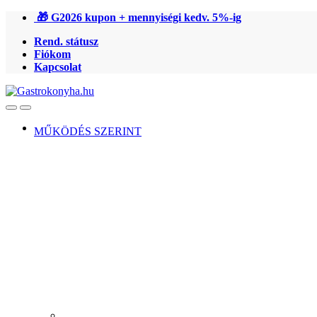
Ugrás
Ugrás
🎁 G2026 kupon + mennyiségi kedv. 5%-ig
a
a
Rend. státusz
navigációhoz
tartalomra
Fiókom
Kapcsolat
Open
Close
MŰKÖDÉS SZERINT