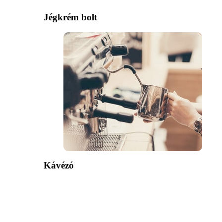
Jégkrém bolt
Kávézó