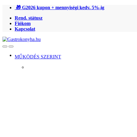
Ugrás
Ugrás
🎁 G2026 kupon + mennyiségi kedv. 5%-ig
a
a
Rend. státusz
navigációhoz
tartalomra
Fiókom
Kapcsolat
Open
Close
MŰKÖDÉS SZERINT