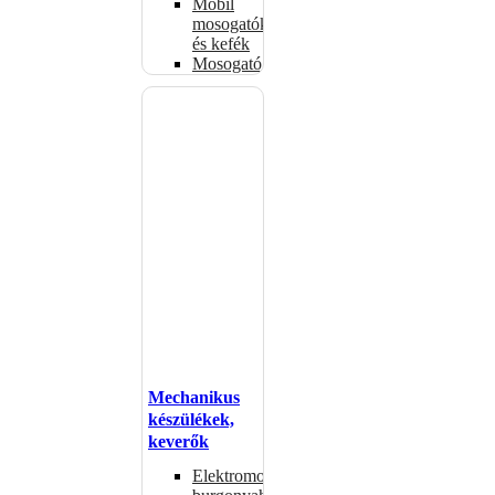
Mobil
mosogatók
és kefék
Mosogatógépkosarak
Mechanikus
készülékek,
keverők
Elektromos