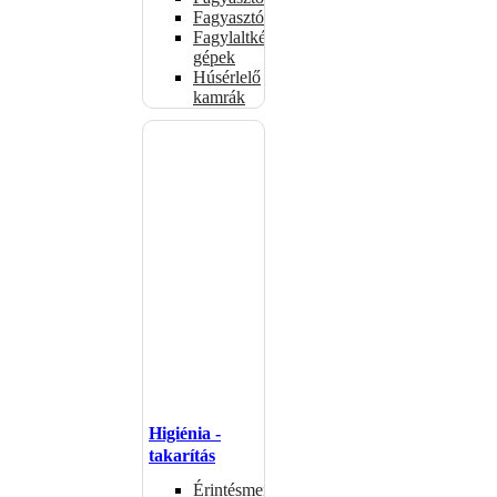
Fagyasztószekrények
Fagylaltkészítő
gépek
Húsérlelő
kamrák
Higiénia -
takarítás
Érintésmentes