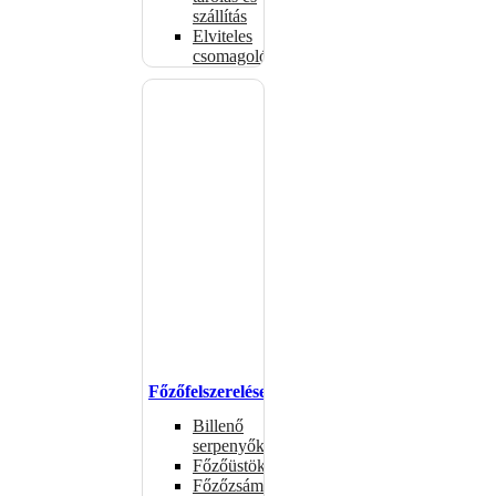
szállítás
Elviteles
csomagolóanyagok
Főzőfelszerelések
Billenő
serpenyők
Főzőüstök
Főzőzsámolyok