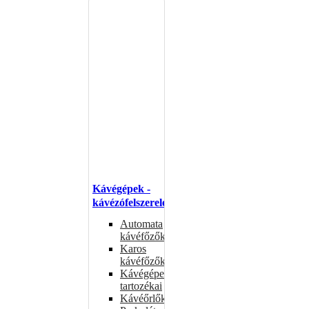
Kávégépek -
kávézófelszerelés
Automata
kávéfőzők
Karos
kávéfőzők
Kávégépek
tartozékai
Kávéőrlők