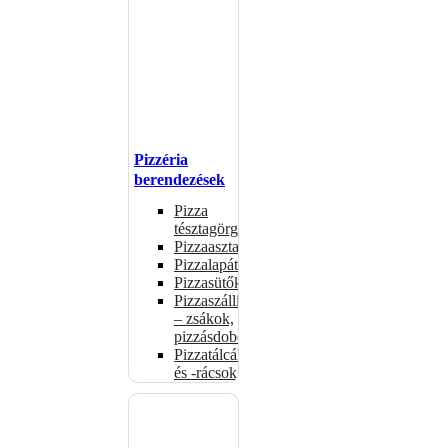
Pizzéria
berendezések
Pizza
tésztagörgők
Pizzaasztalok
Pizzalapátok
Pizzasütők
Pizzaszállítás
– zsákok,
pizzásdobozok
Pizzatálcák
és -rácsok