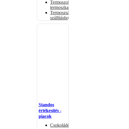
Termoszok,
termoszkannák
Termoszsákok
szállításhoz
Standos
értékesítés -
piacok
Csokoládémelegítők