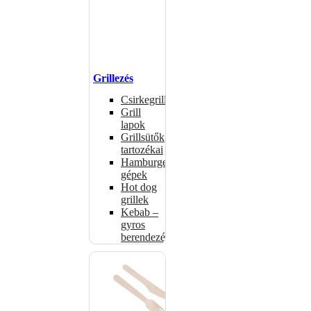
Grillezés
Csirkegrillek
Grill
lapok
Grillsütők
tartozékai
Hamburgerformázó
gépek
Hot dog
grillek
Kebab –
gyros
berendezés