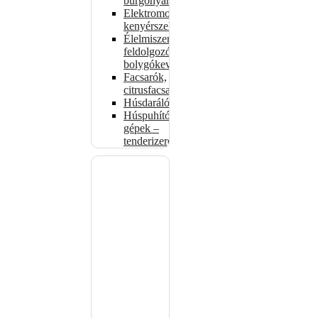
burgonyahámozók
Elektromos
kenyérszeletelők
Élelmiszer-
feldolgozók –
bolygókeverők
Facsarók,
citrusfacsarók
Húsdarálók
Húspuhító
gépek –
tenderizerek