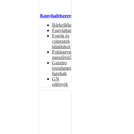
Konyhafelszerelés
Bárkellékek
Fagylaltadagolók
Fogók és
csipeszek
tálaláshoz
Fokhagymaprések,
passzírozók
Gasztro
rozsdamentes
fazekak
GN
edények