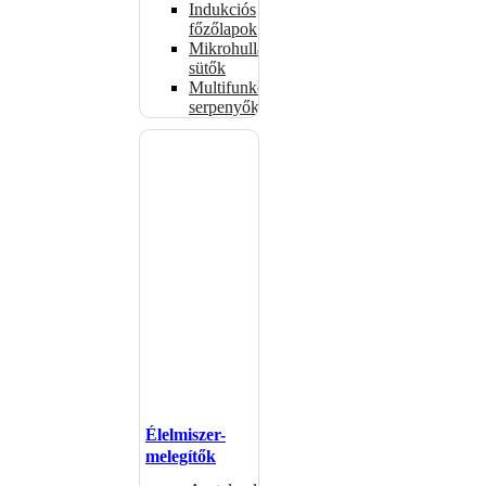
Indukciós
főzőlapok
Mikrohullámú
sütők
Multifunkciós
serpenyők
Élelmiszer-
melegítők