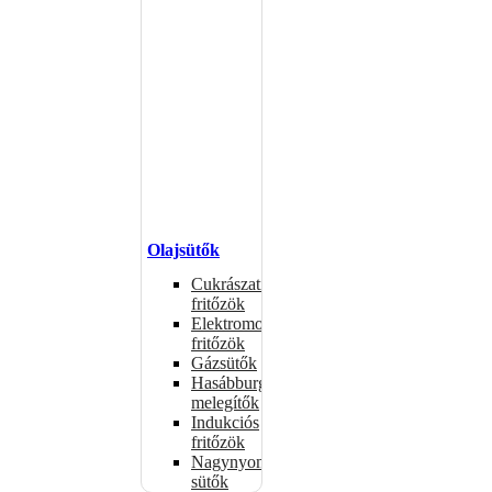
Olajsütők
Cukrászati
fritőzök
Elektromos
fritőzök
Gázsütők
Hasábburgonya
melegítők
Indukciós
fritőzök
Nagynyomású
sütők