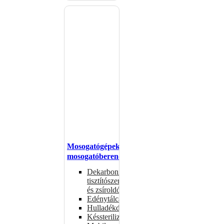
Mosogatógépek,
mosogatóberendezések
Dekarbonizáló
tisztítószerek
és zsíroldók
Edénytálcák
Hulladékdarálók
Késsterilizátorok