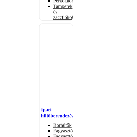
Perkolátorok
Tamperek
és
zaccfiókok
Ipari
hűtőberendezések
Borhűtők
Fagyasztóasztalok
Fagyasztóládák