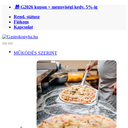
Ugrás
Ugrás
🎁 G2026 kupon + mennyiségi kedv. 5%-ig
a
a
Rend. státusz
navigációhoz
tartalomra
Fiókom
Kapcsolat
Open
Close
MŰKÖDÉS SZERINT