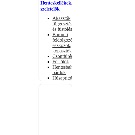
Henteskellékek,
szeletelők
Akasztók
függesztéshez
és füstöléshez
Baromfi
feldolgozó
eszközök,
kopasztók
Csontfűrészek
Füstölők
Hentesbalták,
bárdok
Húsaprítók