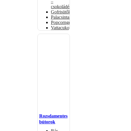
–
csokoládéadagolók
Gofrisütők
Palacsintasütők
Popcorngépek
Vattacukorgép
Rozsdamentes
bútorok
Bár –