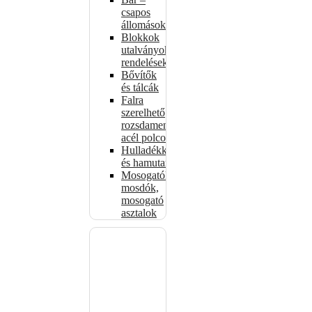
csapos
állomások
Blokkok
utalványokhoz,
rendelésekhez
Bővítők
és tálcák
Falra
szerelhető
rozsdamentes
acél polcok
Hulladékkosarak
és hamutartók
Mosogatók,
mosdók,
mosogató
asztalok