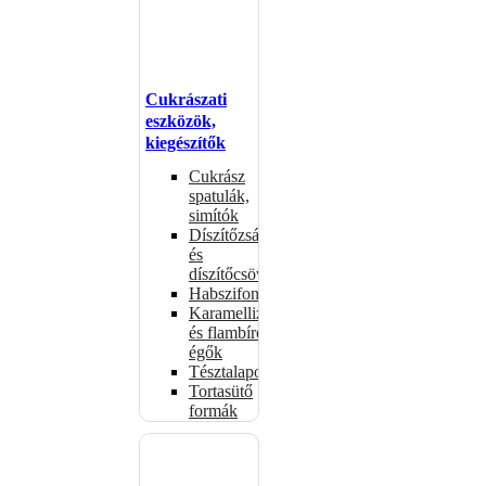
Cukrászati
eszközök,
kiegészítők
Cukrász
spatulák,
simítók
Díszítőzsákok
és
díszítőcsövek
Habszifonok
Karamellizáló
és flambírozó
égők
Tésztalapok
Tortasütő
formák