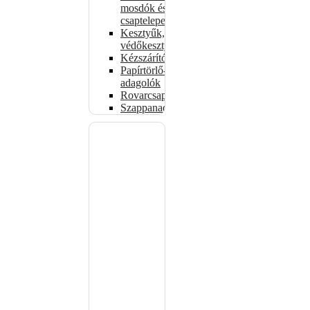
mosdók és
csaptelepek
Kesztyűk,
védőkesztyűk
Kézszárítók
Papírtörlő-
adagolók
Rovarcsapdák
Szappanadagolók