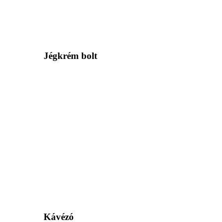
Jégkrém bolt
Kávézó