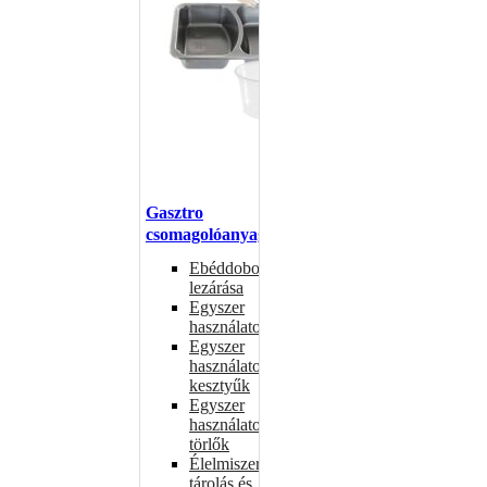
Gasztro
csomagolóanyagok
Ebéddobozok
lezárása
Egyszer
használatos
Egyszer
használatos
kesztyűk
Egyszer
használatos
törlők
Élelmiszer-
tárolás és