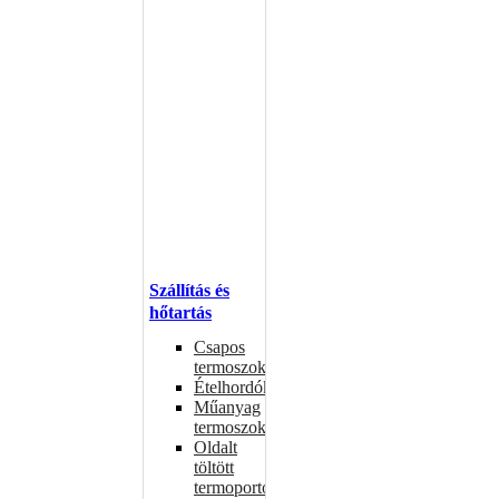
Szállítás és
hőtartás
Csapos
termoszok
Ételhordók
Műanyag
termoszok
Oldalt
töltött
termoportok