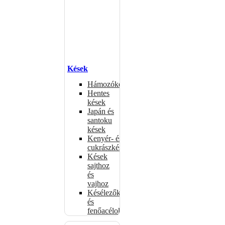
Kések
Hámozókések
Hentes
kések
Japán és
santoku
kések
Kenyér- és
cukrászkések
Kések
sajthoz
és
vajhoz
Késélezők
és
fenőacélok