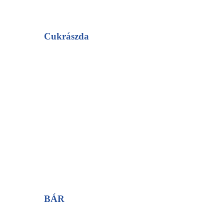
Cukrászda
BÁR