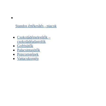
Standos értékesítés - piacok
Csokoládémelegítők –
csokoládéadagolók
Gofrisütők
Palacsintasütők
Popcorngépek
Vattacukorgép