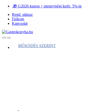
Ugrás
Ugrás
🎁 G2026 kupon + mennyiségi kedv. 5%-ig
a
a
Rend. státusz
navigációhoz
tartalomra
Fiókom
Kapcsolat
Open
Close
MŰKÖDÉS SZERINT