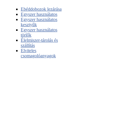
Ebéddobozok lezárása
Egyszer használatos
Egyszer használatos
kesztyűk
Egyszer használatos
törlők
Élelmiszer-tárolás és
szállítás
Elviteles
csomagolóanyagok