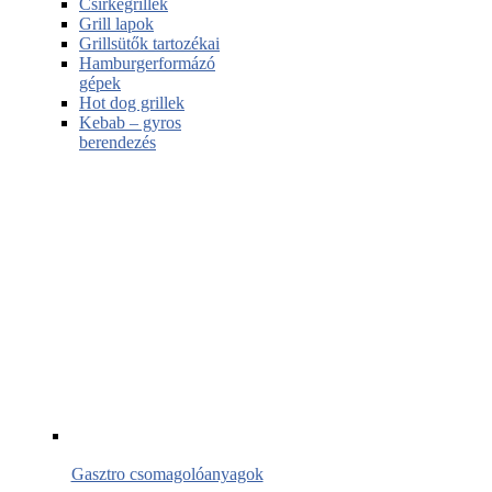
Csirkegrillek
Grill lapok
Grillsütők tartozékai
Hamburgerformázó
gépek
Hot dog grillek
Kebab – gyros
berendezés
Gasztro csomagolóanyagok