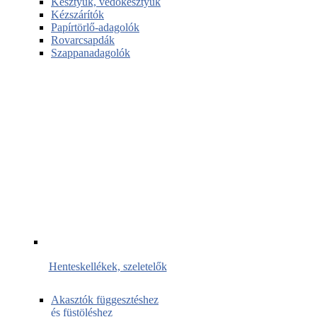
Kesztyűk, védőkesztyűk
Kézszárítók
Papírtörlő-adagolók
Rovarcsapdák
Szappanadagolók
Henteskellékek, szeletelők
Akasztók függesztéshez
és füstöléshez