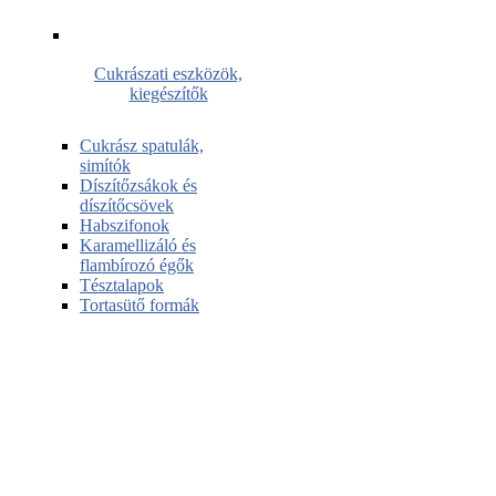
Cukrászati eszközök,
kiegészítők
Cukrász spatulák,
simítók
Díszítőzsákok és
díszítőcsövek
Habszifonok
Karamellizáló és
flambírozó égők
Tésztalapok
Tortasütő formák