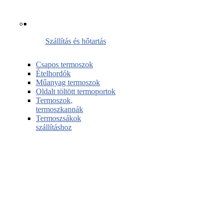
Szállítás és hőtartás
Csapos termoszok
Ételhordók
Műanyag termoszok
Oldalt töltött termoportok
Termoszok,
termoszkannák
Termoszsákok
szállításhoz