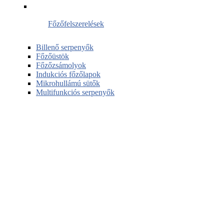
Főzőfelszerelések
Billenő serpenyők
Főzőüstök
Főzőzsámolyok
Indukciós főzőlapok
Mikrohullámú sütők
Multifunkciós serpenyők