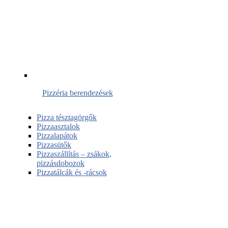
Pizzéria berendezések
Pizza tésztagörgők
Pizzaasztalok
Pizzalapátok
Pizzasütők
Pizzaszállítás – zsákok,
pizzásdobozok
Pizzatálcák és -rácsok