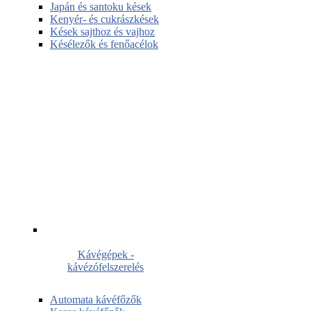
Japán és santoku kések
Kenyér- és cukrászkések
Kések sajthoz és vajhoz
Késélezők és fenőacélok
Kávégépek -
kávézófelszerelés
Automata kávéfőzők