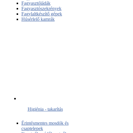
Fagyasztóládák
Fagyasztószekrények
Fagylaltkészítő gépek
Húsérlelő kamrák
Higiénia - takarítás
Érintésmentes mosdók és
csaptelepek