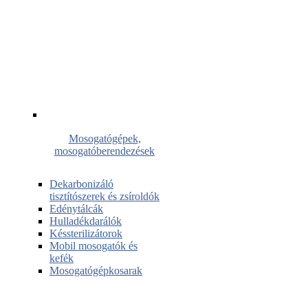
Mosogatógépek,
mosogatóberendezések
Dekarbonizáló
tisztítószerek és zsíroldók
Edénytálcák
Hulladékdarálók
Késsterilizátorok
Mobil mosogatók és
kefék
Mosogatógépkosarak