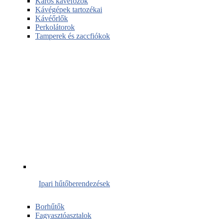
Karos kávéfőzők
Kávégépek tartozékai
Kávéőrlők
Perkolátorok
Tamperek és zaccfiókok
Ipari hűtőberendezések
Borhűtők
Fagyasztóasztalok