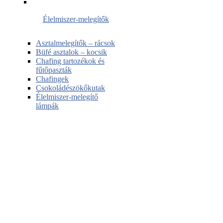
Élelmiszer-melegítők
Asztalmelegítők – rácsok
Büfé asztalok – kocsik
Chafing tartozékok és
fűtőpaszták
Chafingek
Csokoládészökőkutak
Élelmiszer-melegítő
lámpák