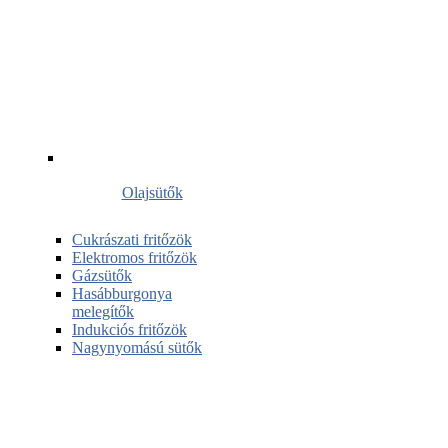
Olajsütők
Cukrászati fritőzök
Elektromos fritőzök
Gázsütők
Hasábburgonya
melegítők
Indukciós fritőzök
Nagynyomású sütők