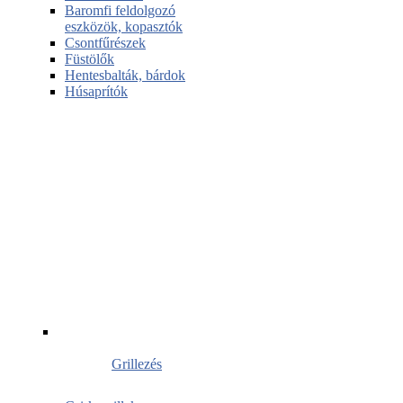
Baromfi feldolgozó
eszközök, kopasztók
Csontfűrészek
Füstölők
Hentesbalták, bárdok
Húsaprítók
Grillezés