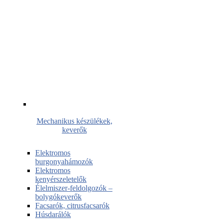
Mechanikus készülékek,
keverők
Elektromos
burgonyahámozók
Elektromos
kenyérszeletelők
Élelmiszer-feldolgozók –
bolygókeverők
Facsarók, citrusfacsarók
Húsdarálók