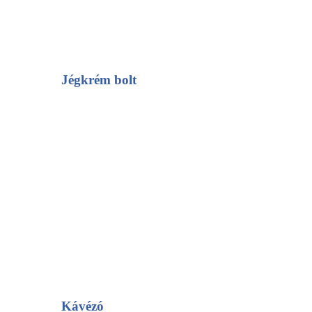
Jégkrém bolt
Kávézó