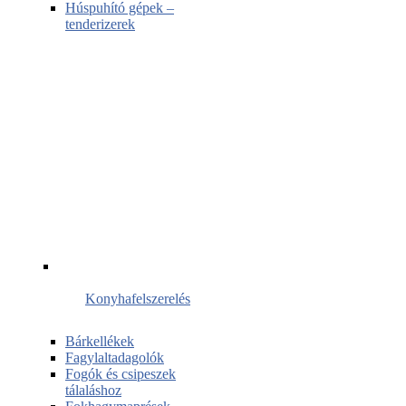
Húspuhító gépek –
tenderizerek
Konyhafelszerelés
Bárkellékek
Fagylaltadagolók
Fogók és csipeszek
tálaláshoz