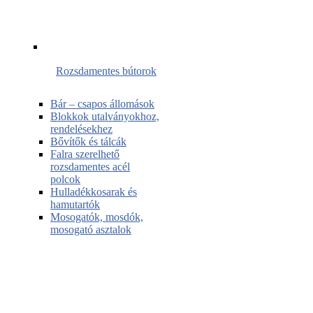
Rozsdamentes bútorok
Bár – csapos állomások
Blokkok utalványokhoz,
rendelésekhez
Bővítők és tálcák
Falra szerelhető
rozsdamentes acél
polcok
Hulladékkosarak és
hamutartók
Mosogatók, mosdók,
mosogató asztalok