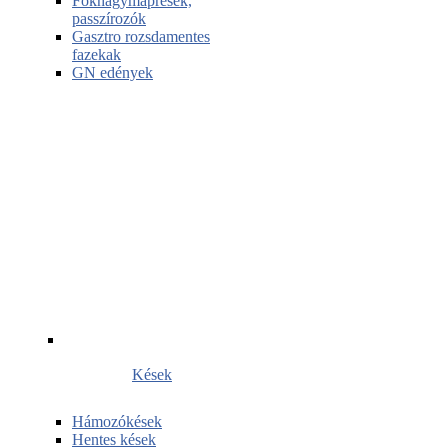
Fokhagymaprések,
passzírozók
Gasztro rozsdamentes
fazekak
GN edények
Kések
Hámozókések
Hentes kések