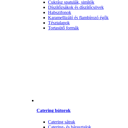
Cukrász spatulák, simítók
Díszítőzsákok és díszítőcsövek
Habszifonok
Karamellizáló és flambírozó égők
Tésztalapok
Tortasütő formák
Catering bútorok
Catering sátrak
Catering- és bárasztalok