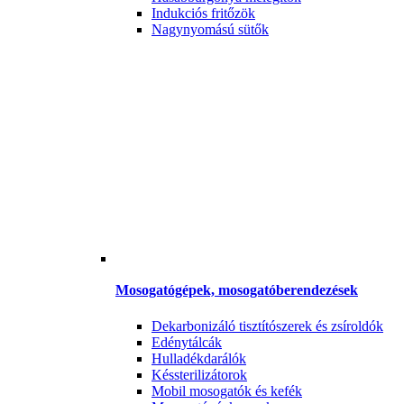
Indukciós fritőzök
Nagynyomású sütők
Mosogatógépek, mosogatóberendezések
Dekarbonizáló tisztítószerek és zsíroldók
Edénytálcák
Hulladékdarálók
Késsterilizátorok
Mobil mosogatók és kefék