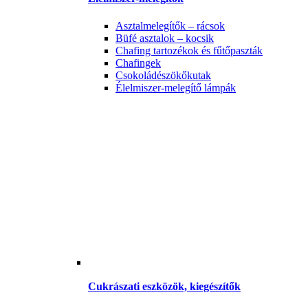
Asztalmelegítők – rácsok
Büfé asztalok – kocsik
Chafing tartozékok és fűtőpaszták
Chafingek
Csokoládészökőkutak
Élelmiszer-melegítő lámpák
Cukrászati eszközök, kiegészítők