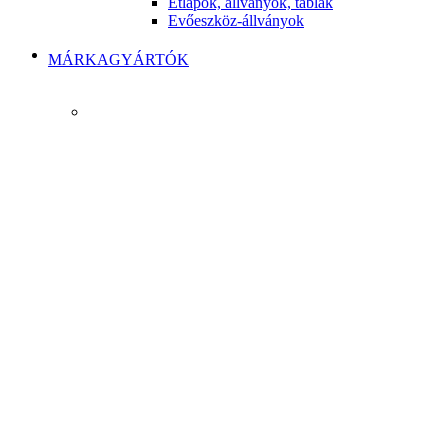
Étlapok, állványok, táblák
Evőeszköz-állványok
MÁRKAGYÁRTÓK