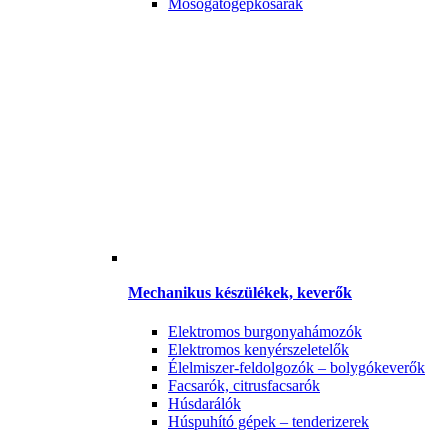
Mosogatógépkosarak
Mechanikus készülékek, keverők
Elektromos burgonyahámozók
Elektromos kenyérszeletelők
Élelmiszer-feldolgozók – bolygókeverők
Facsarók, citrusfacsarók
Húsdarálók
Húspuhító gépek – tenderizerek