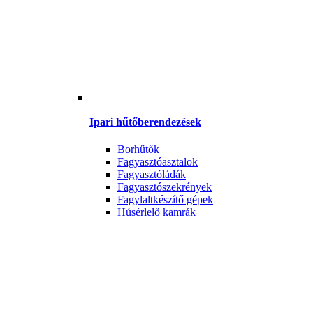
Ipari hűtőberendezések
Borhűtők
Fagyasztóasztalok
Fagyasztóládák
Fagyasztószekrények
Fagylaltkészítő gépek
Húsérlelő kamrák