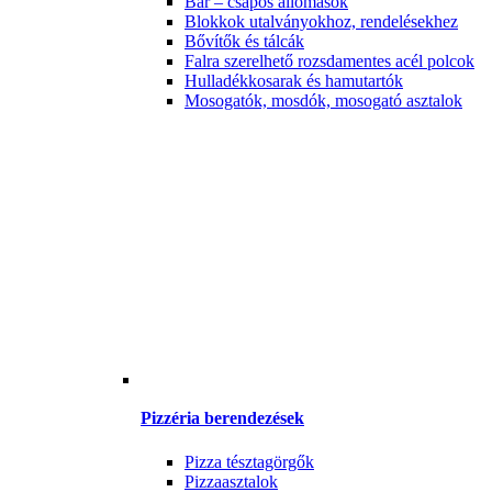
Bár – csapos állomások
Blokkok utalványokhoz, rendelésekhez
Bővítők és tálcák
Falra szerelhető rozsdamentes acél polcok
Hulladékkosarak és hamutartók
Mosogatók, mosdók, mosogató asztalok
Pizzéria berendezések
Pizza tésztagörgők
Pizzaasztalok