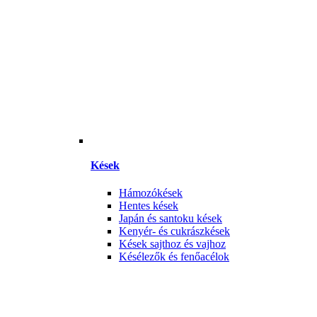
Kések
Hámozókések
Hentes kések
Japán és santoku kések
Kenyér- és cukrászkések
Kések sajthoz és vajhoz
Késélezők és fenőacélok