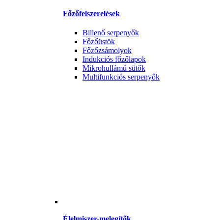
Főzőfelszerelések
Billenő serpenyők
Főzőüstök
Főzőzsámolyok
Indukciós főzőlapok
Mikrohullámú sütők
Multifunkciós serpenyők
Élelmiszer-melegítők