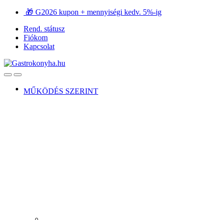
Ugrás
Ugrás
🎁 G2026 kupon + mennyiségi kedv. 5%-ig
a
a
Rend. státusz
navigációhoz
tartalomra
Fiókom
Kapcsolat
Open
Close
MŰKÖDÉS SZERINT