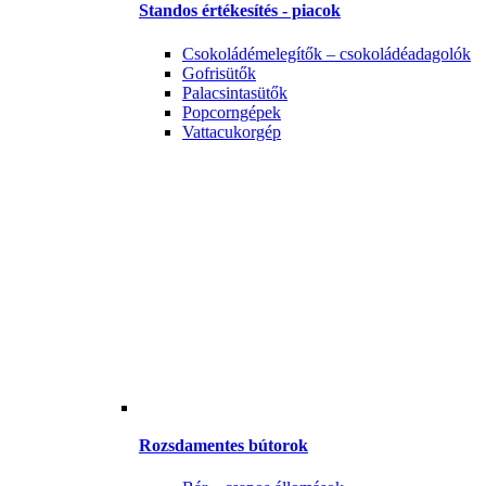
Standos értékesítés - piacok
Csokoládémelegítők – csokoládéadagolók
Gofrisütők
Palacsintasütők
Popcorngépek
Vattacukorgép
Rozsdamentes bútorok