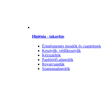
Higiénia - takarítás
Érintésmentes mosdók és csaptelepek
Kesztyűk, védőkesztyűk
Kézszárítók
Papírtörlő-adagolók
Rovarcsapdák
Szappanadagolók