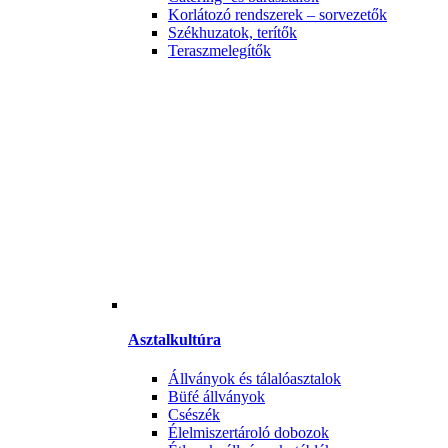
Korlátozó rendszerek – sorvezetők
Székhuzatok, terítők
Teraszmelegítők
Asztalkultúra
Állványok és tálalóasztalok
Büfé állványok
Csészék
Élelmiszertároló dobozok