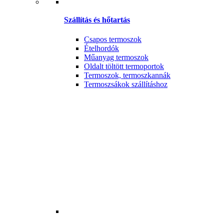
Szállítás és hőtartás
Csapos termoszok
Ételhordók
Műanyag termoszok
Oldalt töltött termoportok
Termoszok, termoszkannák
Termoszsákok szállításhoz