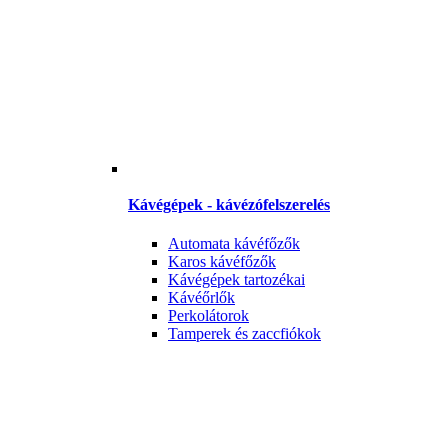
Kávégépek - kávézófelszerelés
Automata kávéfőzők
Karos kávéfőzők
Kávégépek tartozékai
Kávéőrlők
Perkolátorok
Tamperek és zaccfiókok