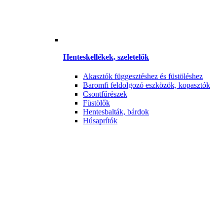
Henteskellékek, szeletelők
Akasztók függesztéshez és füstöléshez
Baromfi feldolgozó eszközök, kopasztók
Csontfűrészek
Füstölők
Hentesbalták, bárdok
Húsaprítók