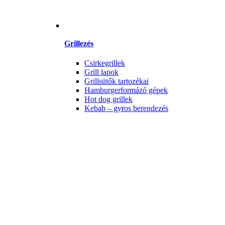
Grillezés
Csirkegrillek
Grill lapok
Grillsütők tartozékai
Hamburgerformázó gépek
Hot dog grillek
Kebab – gyros berendezés