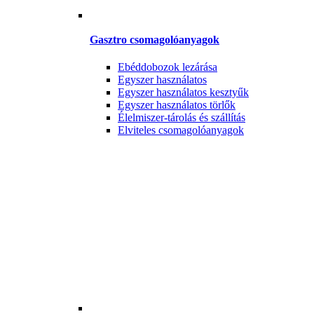
Gasztro csomagolóanyagok
Ebéddobozok lezárása
Egyszer használatos
Egyszer használatos kesztyűk
Egyszer használatos törlők
Élelmiszer-tárolás és szállítás
Elviteles csomagolóanyagok