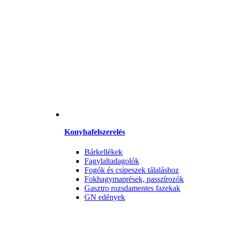
Konyhafelszerelés
Bárkellékek
Fagylaltadagolók
Fogók és csipeszek tálaláshoz
Fokhagymaprések, passzírozók
Gasztro rozsdamentes fazekak
GN edények