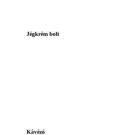
Jégkrém bolt
Kávézó