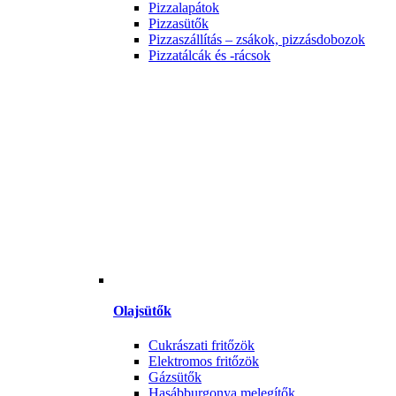
Pizzalapátok
Pizzasütők
Pizzaszállítás – zsákok, pizzásdobozok
Pizzatálcák és -rácsok
Olajsütők
Cukrászati fritőzök
Elektromos fritőzök
Gázsütők
Hasábburgonya melegítők