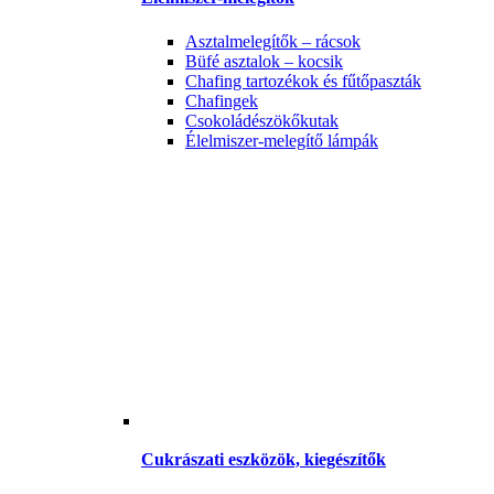
Asztalmelegítők – rácsok
Büfé asztalok – kocsik
Chafing tartozékok és fűtőpaszták
Chafingek
Csokoládészökőkutak
Élelmiszer-melegítő lámpák
Cukrászati eszközök, kiegészítők