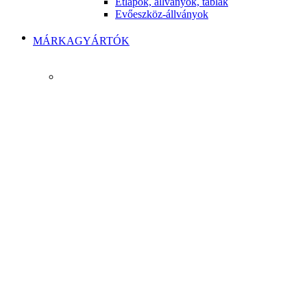
Étlapok, állványok, táblák
Evőeszköz-állványok
MÁRKAGYÁRTÓK