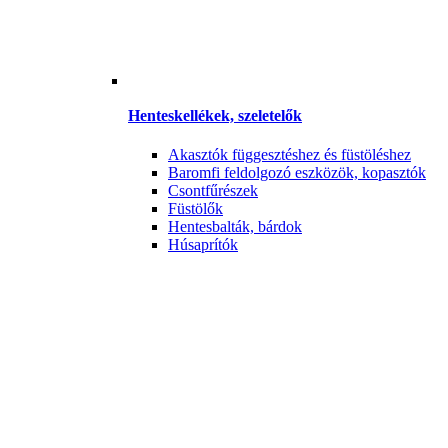
Henteskellékek, szeletelők
Akasztók függesztéshez és füstöléshez
Baromfi feldolgozó eszközök, kopasztók
Csontfűrészek
Füstölők
Hentesbalták, bárdok
Húsaprítók