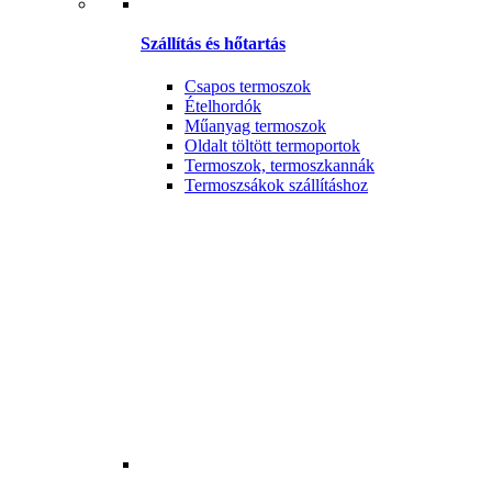
Szállítás és hőtartás
Csapos termoszok
Ételhordók
Műanyag termoszok
Oldalt töltött termoportok
Termoszok, termoszkannák
Termoszsákok szállításhoz