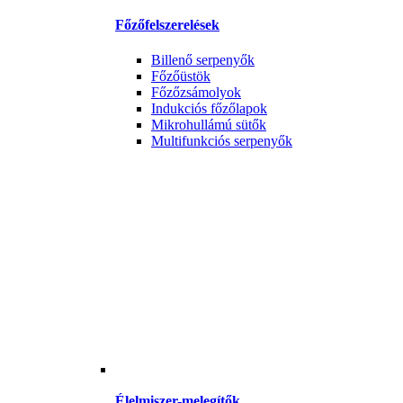
Főzőfelszerelések
Billenő serpenyők
Főzőüstök
Főzőzsámolyok
Indukciós főzőlapok
Mikrohullámú sütők
Multifunkciós serpenyők
Élelmiszer-melegítők