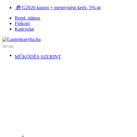
Ugrás
Ugrás
🎁 G2026 kupon + mennyiségi kedv. 5%-ig
a
a
Rend. státusz
navigációhoz
tartalomra
Fiókom
Kapcsolat
Open
Close
MŰKÖDÉS SZERINT