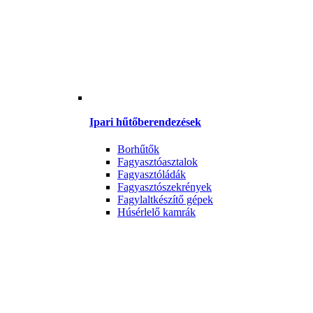
Ipari hűtőberendezések
Borhűtők
Fagyasztóasztalok
Fagyasztóládák
Fagyasztószekrények
Fagylaltkészítő gépek
Húsérlelő kamrák