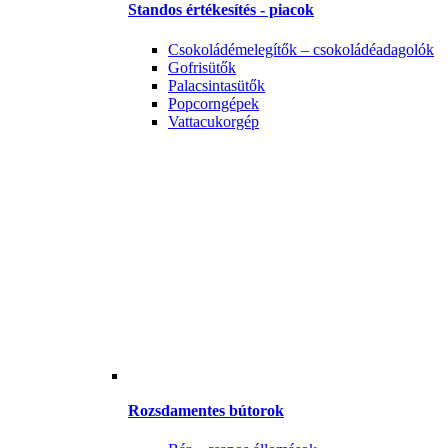
Standos értékesítés - piacok
Csokoládémelegítők – csokoládéadagolók
Gofrisütők
Palacsintasütők
Popcorngépek
Vattacukorgép
Rozsdamentes bútorok