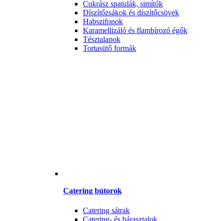
Cukrász spatulák, simítók
Díszítőzsákok és díszítőcsövek
Habszifonok
Karamellizáló és flambírozó égők
Tésztalapok
Tortasütő formák
Catering bútorok
Catering sátrak
Catering- és bárasztalok