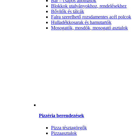
Bár – csapos állomások
Blokkok utalványokhoz, rendelésekhez
Bővítők és tálcák
Falra szerelhető rozsdamentes acél polcok
Hulladékkosarak és hamutartók
Mosogatók, mosdók, mosogató asztalok
Pizzéria berendezések
Pizza tésztagörgők
Pizzaasztalok