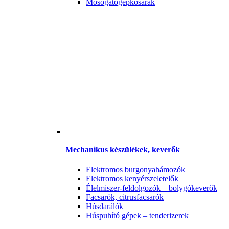
Mosogatógépkosarak
Mechanikus készülékek, keverők
Elektromos burgonyahámozók
Elektromos kenyérszeletelők
Élelmiszer-feldolgozók – bolygókeverők
Facsarók, citrusfacsarók
Húsdarálók
Húspuhító gépek – tenderizerek