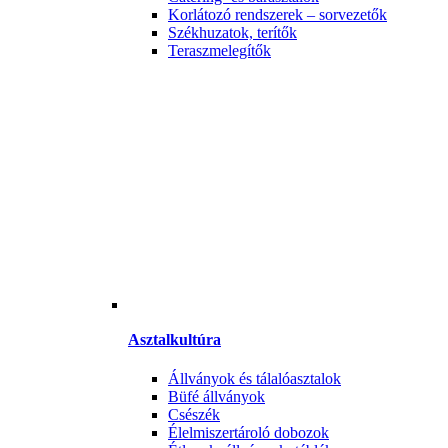
Korlátozó rendszerek – sorvezetők
Székhuzatok, terítők
Teraszmelegítők
Asztalkultúra
Állványok és tálalóasztalok
Büfé állványok
Csészék
Élelmiszertároló dobozok