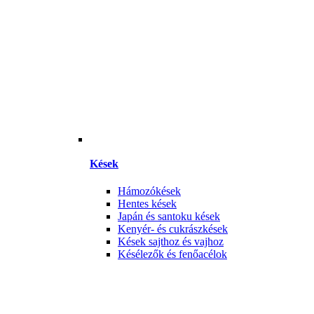
Kések
Hámozókések
Hentes kések
Japán és santoku kések
Kenyér- és cukrászkések
Kések sajthoz és vajhoz
Késélezők és fenőacélok