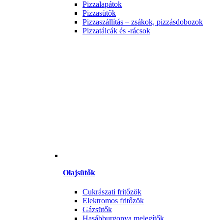
Pizzalapátok
Pizzasütők
Pizzaszállítás – zsákok, pizzásdobozok
Pizzatálcák és -rácsok
Olajsütők
Cukrászati fritőzök
Elektromos fritőzök
Gázsütők
Hasábburgonya melegítők