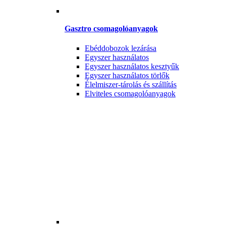
Gasztro csomagolóanyagok
Ebéddobozok lezárása
Egyszer használatos
Egyszer használatos kesztyűk
Egyszer használatos törlők
Élelmiszer-tárolás és szállítás
Elviteles csomagolóanyagok