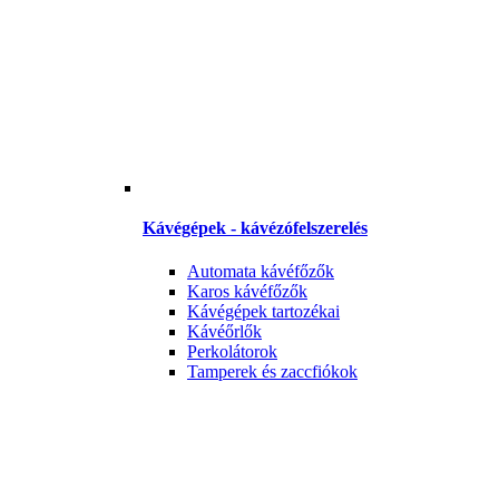
Kávégépek - kávézófelszerelés
Automata kávéfőzők
Karos kávéfőzők
Kávégépek tartozékai
Kávéőrlők
Perkolátorok
Tamperek és zaccfiókok