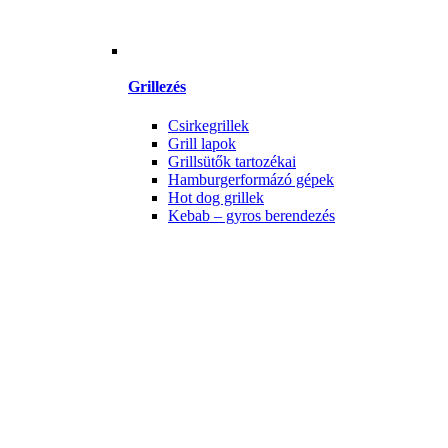
Grillezés
Csirkegrillek
Grill lapok
Grillsütők tartozékai
Hamburgerformázó gépek
Hot dog grillek
Kebab – gyros berendezés