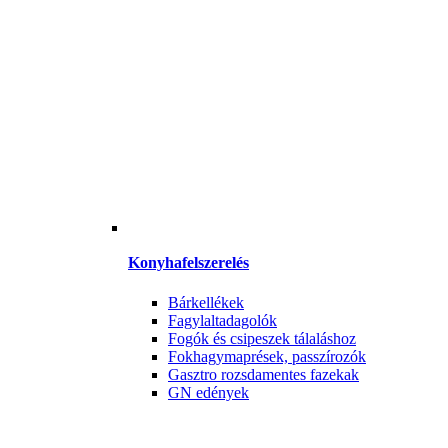
Konyhafelszerelés
Bárkellékek
Fagylaltadagolók
Fogók és csipeszek tálaláshoz
Fokhagymaprések, passzírozók
Gasztro rozsdamentes fazekak
GN edények