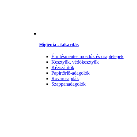
Higiénia - takarítás
Érintésmentes mosdók és csaptelepek
Kesztyűk, védőkesztyűk
Kézszárítók
Papírtörlő-adagolók
Rovarcsapdák
Szappanadagolók