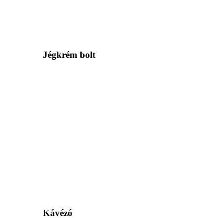
Jégkrém bolt
Kávézó