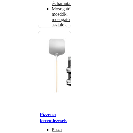
és hamutartók
Mosogatók,
mosdók,
mosogató
asztalok
Pizzéria
berendezések
Pizza