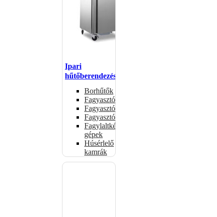
Ipari
hűtőberendezések
Borhűtők
Fagyasztóasztalok
Fagyasztóládák
Fagyasztószekrények
Fagylaltkészítő
gépek
Húsérlelő
kamrák