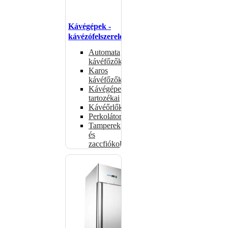
Kávégépek -
kávézófelszerelés
Automata
kávéfőzők
Karos
kávéfőzők
Kávégépek
tartozékai
Kávéőrlők
Perkolátorok
Tamperek
és
zaccfiókok