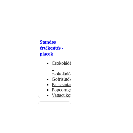
Standos
értékesítés -
piacok
Csokoládémelegítők
–
csokoládéadagolók
Gofrisütők
Palacsintasütők
Popcorngépek
Vattacukorgép