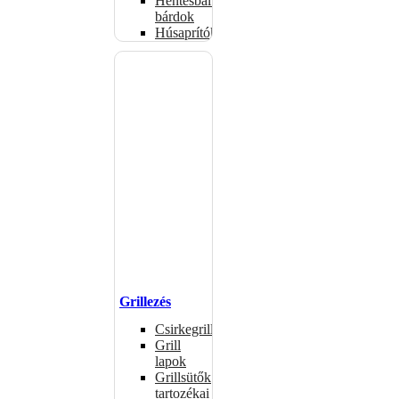
Hentesbalták,
bárdok
Húsaprítók
Grillezés
Csirkegrillek
Grill
lapok
Grillsütők
tartozékai