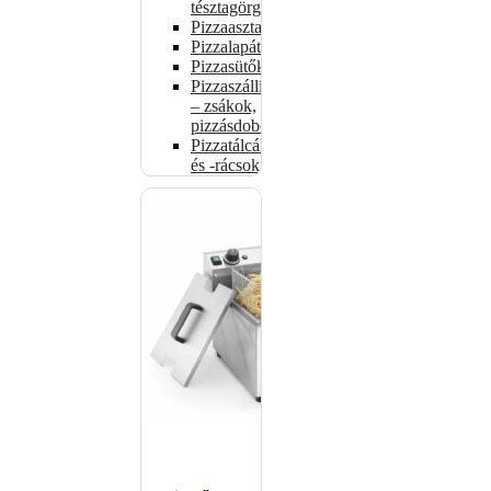
tésztagörgők
Pizzaasztalok
Pizzalapátok
Pizzasütők
Pizzaszállítás
– zsákok,
pizzásdobozok
Pizzatálcák
és -rácsok