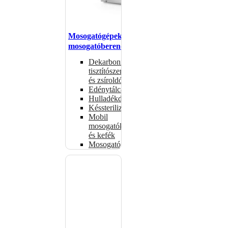
Mosogatógépek,
mosogatóberendezések
Dekarbonizáló
tisztítószerek
és zsíroldók
Edénytálcák
Hulladékdarálók
Késsterilizátorok
Mobil
mosogatók
és kefék
Mosogatógépkosarak