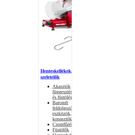
Henteskellékek,
szeletelők
Akasztók
függesztéshez
és füstöléshez
Baromfi
feldolgozó
eszközök,
kopasztók
Csontfűrészek
Füstölők