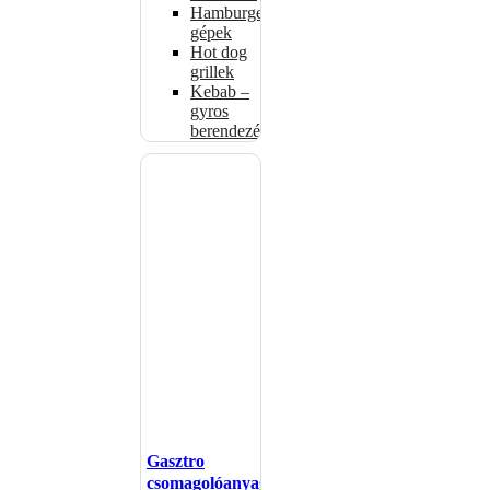
Hamburgerformázó
gépek
Hot dog
grillek
Kebab –
gyros
berendezés
Gasztro
csomagolóanyagok