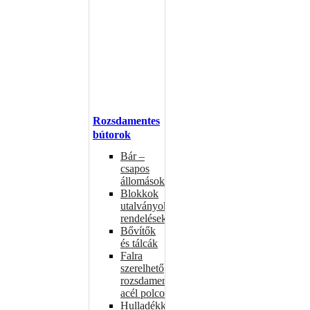
Rozsdamentes
bútorok
Bár –
csapos
állomások
Blokkok
utalványokhoz,
rendelésekhez
Bővítők
és tálcák
Falra
szerelhető
rozsdamentes
acél polcok
Hulladékkosarak