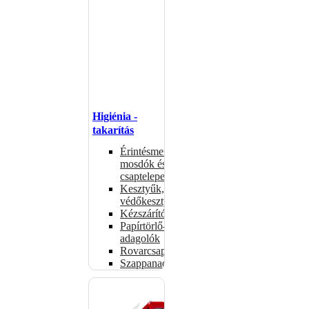
Higiénia -
takarítás
Érintésmentes
mosdók és
csaptelepek
Kesztyűk,
védőkesztyűk
Kézszárítók
Papírtörlő-
adagolók
Rovarcsapdák
Szappanadagolók