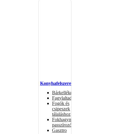
Konyhafelszerelés
Bárkellékek
Fagylaltadagolók
Fogók és
csipeszek
tálaláshoz
Fokhagymaprések,
passzírozók
Gasztro