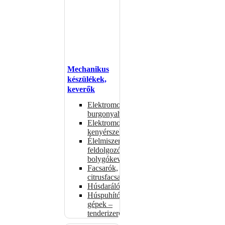
Mechanikus
készülékek,
keverők
Elektromos
burgonyahámozók
Elektromos
kenyérszeletelők
Élelmiszer-
feldolgozók –
bolygókeverők
Facsarók,
citrusfacsarók
Húsdarálók
Húspuhító
gépek –
tenderizerek