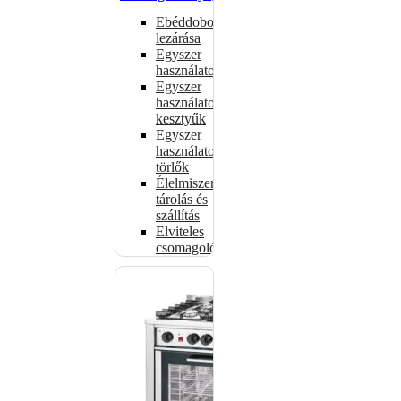
Ebéddobozok
lezárása
Egyszer
használatos
Egyszer
használatos
kesztyűk
Egyszer
használatos
törlők
Élelmiszer-
tárolás és
szállítás
Elviteles
csomagolóanyagok