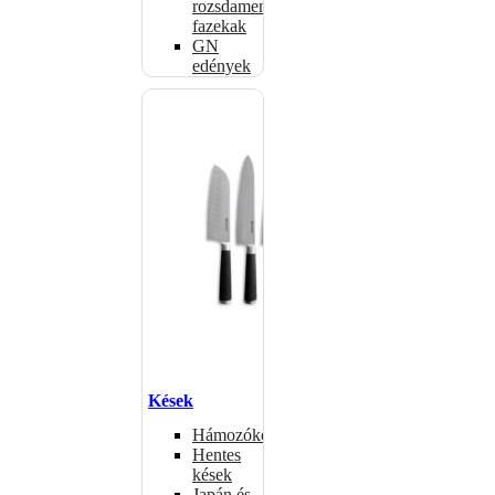
rozsdamentes
fazekak
GN
edények
Kések
Hámozókések
Hentes
kések
Japán és