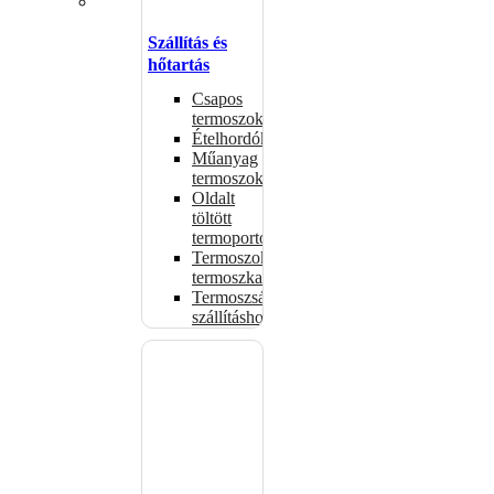
Szállítás és
hőtartás
Csapos
termoszok
Ételhordók
Műanyag
termoszok
Oldalt
töltött
termoportok
Termoszok,
termoszkannák
Termoszsákok
szállításhoz