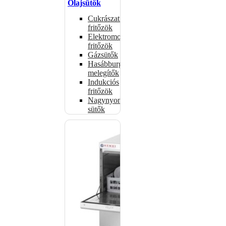
Olajsütők
Cukrászati
fritőzök
Elektromos
fritőzök
Gázsütők
Hasábburgonya
melegítők
Indukciós
fritőzök
Nagynyomású
sütők