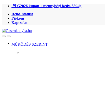
Ugrás
Ugrás
🎁 G2026 kupon + mennyiségi kedv. 5%-ig
a
a
Rend. státusz
navigációhoz
tartalomra
Fiókom
Kapcsolat
Open
Close
MŰKÖDÉS SZERINT