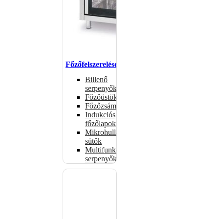
Főzőfelszerelések
Billenő
serpenyők
Főzőüstök
Főzőzsámolyok
Indukciós
főzőlapok
Mikrohullámú
sütők
Multifunkciós
serpenyők