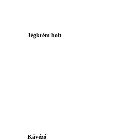
Jégkrém bolt
Kávézó