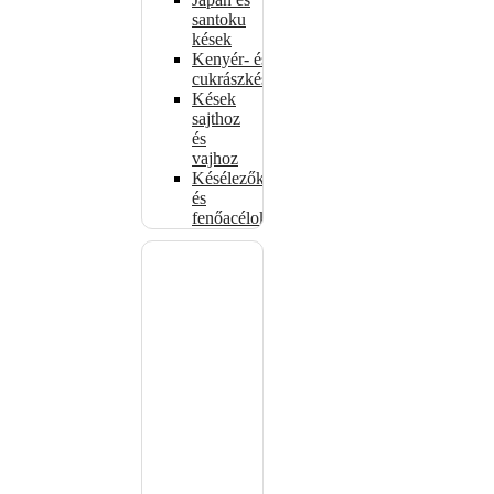
santoku
kések
Kenyér- és
cukrászkések
Kések
sajthoz
és
vajhoz
Késélezők
és
fenőacélok