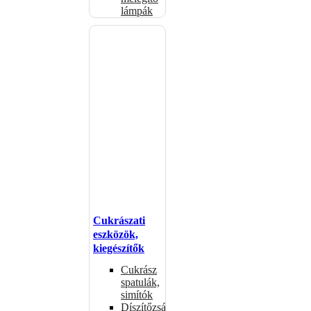
lámpák
Cukrászati
eszközök,
kiegészítők
Cukrász
spatulák,
simítók
Díszítőzsákok