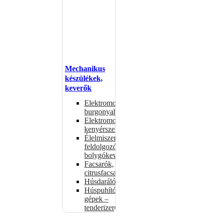
Mechanikus
készülékek,
keverők
Elektromos
burgonyahámozók
Elektromos
kenyérszeletelők
Élelmiszer-
feldolgozók –
bolygókeverők
Facsarók,
citrusfacsarók
Húsdarálók
Húspuhító
gépek –
tenderizerek