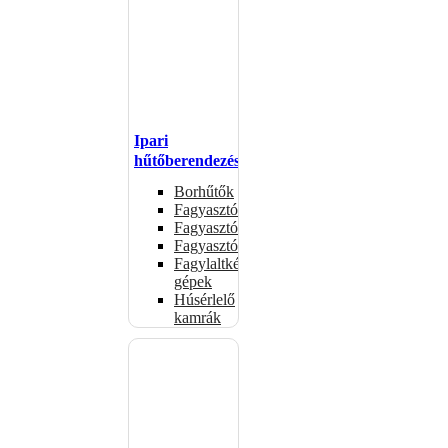
Ipari
hűtőberendezések
Borhűtők
Fagyasztóasztalok
Fagyasztóládák
Fagyasztószekrények
Fagylaltkészítő
gépek
Húsérlelő
kamrák