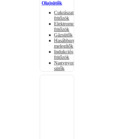
Olajsütők
Cukrászati
fritőzök
Elektromos
fritőzök
Gázsütők
Hasábburgonya
melegítők
Indukciós
fritőzök
Nagynyomású
sütők