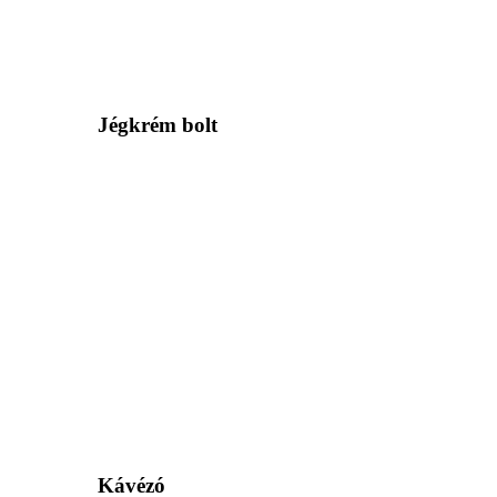
Jégkrém bolt
Kávézó