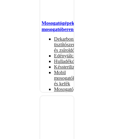
Mosogatógépek,
mosogatóberendezések
Dekarbonizáló
tisztítószerek
és zsíroldók
Edénytálcák
Hulladékdarálók
Késsterilizátorok
Mobil
mosogatók
és kefék
Mosogatógépkosarak