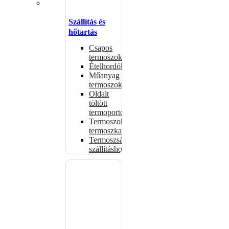
Szállítás és
hőtartás
Csapos
termoszok
Ételhordók
Műanyag
termoszok
Oldalt
töltött
termoportok
Termoszok,
termoszkannák
Termoszsákok
szállításhoz