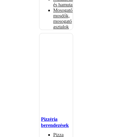
és hamutartók
Mosogatók,
mosdók,
mosogató
asztalok
Pizzéria
berendezések
Pizza