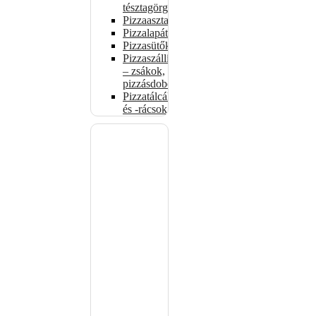
tésztagörgők
Pizzaasztalok
Pizzalapátok
Pizzasütők
Pizzaszállítás
– zsákok,
pizzásdobozok
Pizzatálcák
és -rácsok