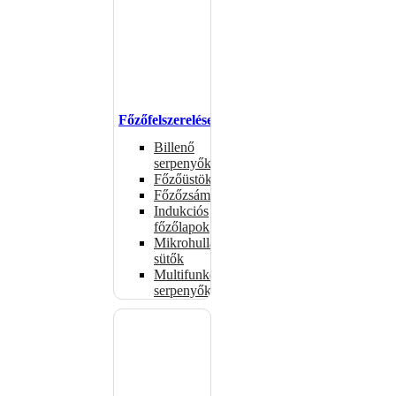
Főzőfelszerelések
Billenő
serpenyők
Főzőüstök
Főzőzsámolyok
Indukciós
főzőlapok
Mikrohullámú
sütők
Multifunkciós
serpenyők