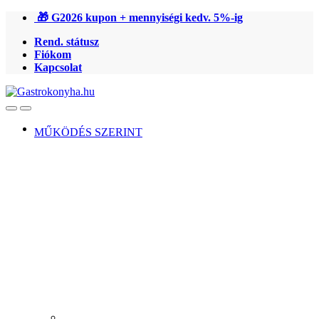
Ugrás
Ugrás
🎁 G2026 kupon + mennyiségi kedv. 5%-ig
a
a
Rend. státusz
navigációhoz
tartalomra
Fiókom
Kapcsolat
Open
Close
MŰKÖDÉS SZERINT