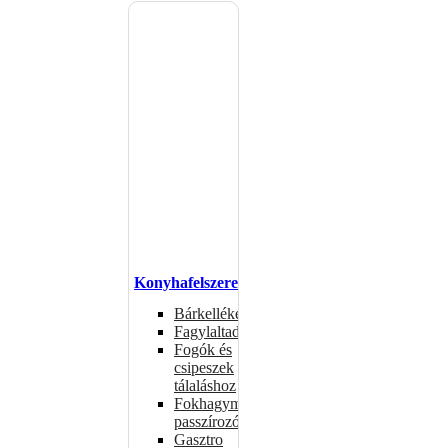
Konyhafelszerelés
Bárkellékek
Fagylaltadagolók
Fogók és
csipeszek
tálaláshoz
Fokhagymaprések,
passzírozók
Gasztro