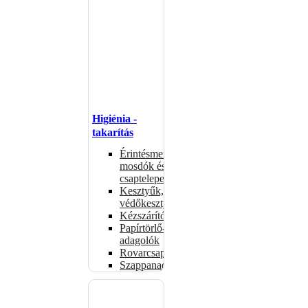
Higiénia -
takarítás
Érintésmentes
mosdók és
csaptelepek
Kesztyűk,
védőkesztyűk
Kézszárítók
Papírtörlő-
adagolók
Rovarcsapdák
Szappanadagolók