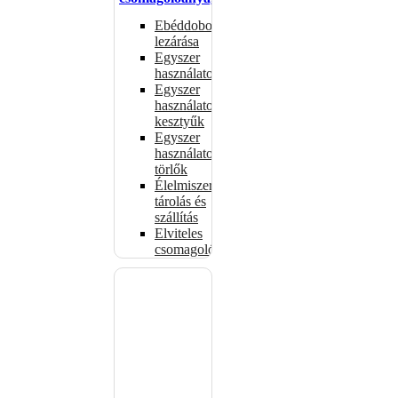
Ebéddobozok
lezárása
Egyszer
használatos
Egyszer
használatos
kesztyűk
Egyszer
használatos
törlők
Élelmiszer-
tárolás és
szállítás
Elviteles
csomagolóanyagok