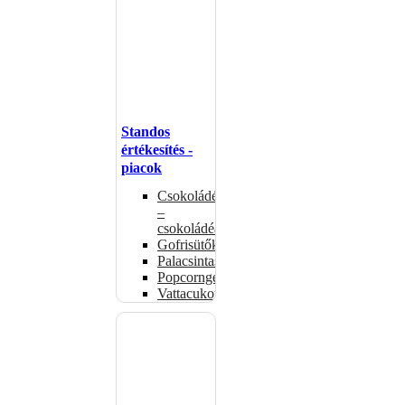
Standos
értékesítés -
piacok
Csokoládémelegítők
–
csokoládéadagolók
Gofrisütők
Palacsintasütők
Popcorngépek
Vattacukorgép