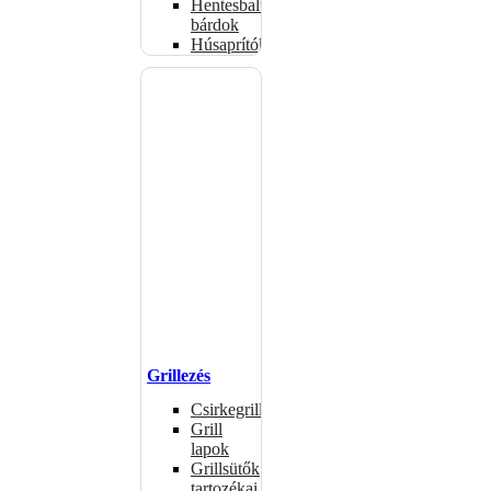
Hentesbalták,
bárdok
Húsaprítók
Grillezés
Csirkegrillek
Grill
lapok
Grillsütők
tartozékai