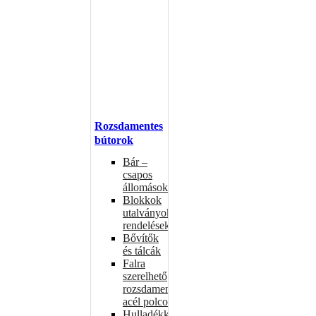
Rozsdamentes
bútorok
Bár –
csapos
állomások
Blokkok
utalványokhoz,
rendelésekhez
Bővítők
és tálcák
Falra
szerelhető
rozsdamentes
acél polcok
Hulladékkosarak