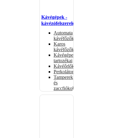
Kávégépek -
kávézófelszerelés
Automata
kávéfőzők
Karos
kávéfőzők
Kávégépek
tartozékai
Kávéőrlők
Perkolátorok
Tamperek
és
zaccfiókok