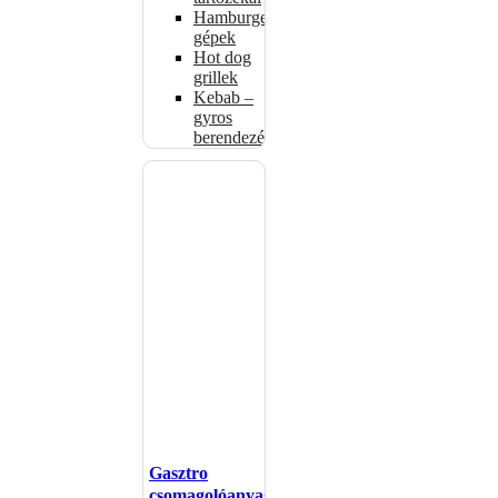
Hamburgerformázó
gépek
Hot dog
grillek
Kebab –
gyros
berendezés
Gasztro
csomagolóanyagok