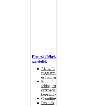
Henteskellékek,
szeletelők
Akasztók
függesztéshez
és füstöléshez
Baromfi
feldolgozó
eszközök,
kopasztók
Csontfűrészek
Füstölők