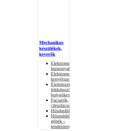
Mechanikus
készülékek,
keverők
Elektromos
burgonyahámozók
Elektromos
kenyérszeletelők
Élelmiszer-
feldolgozók –
bolygókeverők
Facsarók,
citrusfacsarók
Húsdarálók
Húspuhító
gépek –
tenderizerek