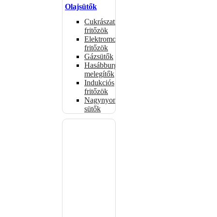
Olajsütők
Cukrászati
fritőzök
Elektromos
fritőzök
Gázsütők
Hasábburgonya
melegítők
Indukciós
fritőzök
Nagynyomású
sütők