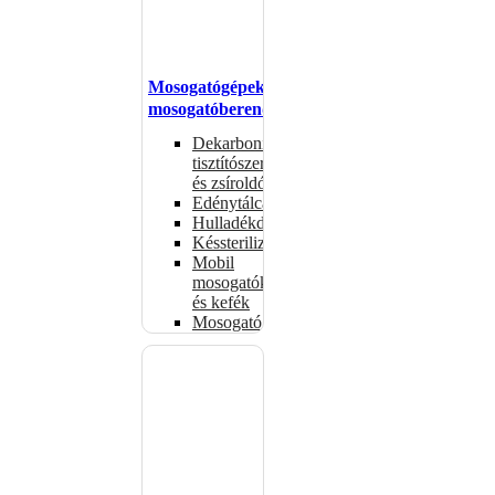
Mosogatógépek,
mosogatóberendezések
Dekarbonizáló
tisztítószerek
és zsíroldók
Edénytálcák
Hulladékdarálók
Késsterilizátorok
Mobil
mosogatók
és kefék
Mosogatógépkosarak