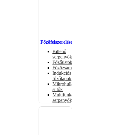
Főzőfelszerelések
Billenő
serpenyők
Főzőüstök
Főzőzsámolyok
Indukciós
főzőlapok
Mikrohullámú
sütők
Multifunkciós
serpenyők