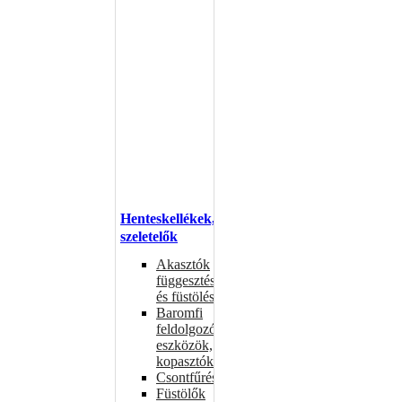
Henteskellékek,
szeletelők
Akasztók
függesztéshez
és füstöléshez
Baromfi
feldolgozó
eszközök,
kopasztók
Csontfűrészek
Füstölők