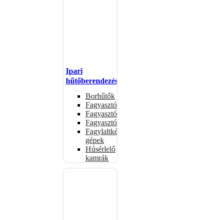
Ipari
hűtőberendezések
Borhűtők
Fagyasztóasztalok
Fagyasztóládák
Fagyasztószekrények
Fagylaltkészítő
gépek
Húsérlelő
kamrák