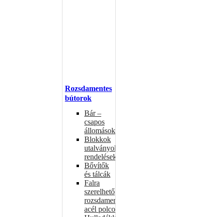
Rozsdamentes
bútorok
Bár –
csapos
állomások
Blokkok
utalványokhoz,
rendelésekhez
Bővítők
és tálcák
Falra
szerelhető
rozsdamentes
acél polcok