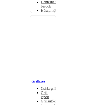
Hentesbalták,
bárdok
Húsaprítók
Grillezés
Csirkegrillek
Grill
lapok
Grillsütők