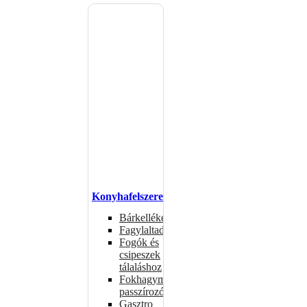
Konyhafelszerelés
Bárkellékek
Fagylaltadagolók
Fogók és
csipeszek
tálaláshoz
Fokhagymaprések,
passzírozók
Gasztro