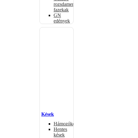
rozsdamentes
fazekak
GN
edények
Kések
Hámozókések
Hentes
kések