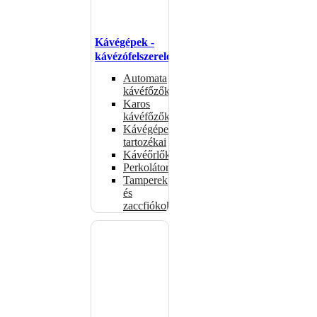
Kávégépek -
kávézófelszerelés
Automata
kávéfőzők
Karos
kávéfőzők
Kávégépek
tartozékai
Kávéőrlők
Perkolátorok
Tamperek
és
zaccfiókok