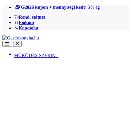
Ugrás
Ugrás
🎁 G2026 kupon + mennyiségi kedv. 5%-ig
a
a
Rend. státusz
navigációhoz
tartalomra
Fiókom
Kapcsolat
Open
Close
MŰKÖDÉS SZERINT