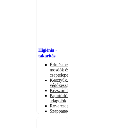
Higiénia -
takarítás
Érintésmentes
mosdók és
csaptelepek
Kesztyűk,
védőkesztyűk
Kézszárítók
Papírtörlő-
adagolók
Rovarcsapdák
Szappanadagolók