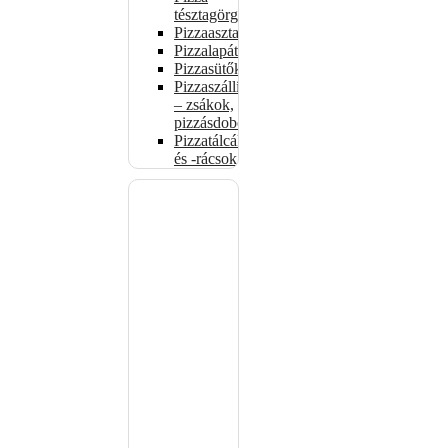
tésztagörgők
Pizzaasztalok
Pizzalapátok
Pizzasütők
Pizzaszállítás
– zsákok,
pizzásdobozok
Pizzatálcák
és -rácsok