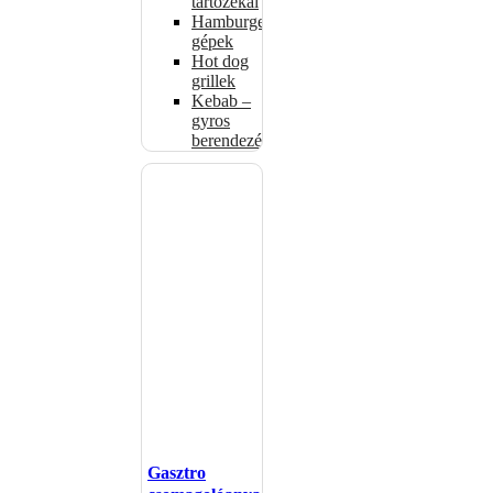
tartozékai
Hamburgerformázó
gépek
Hot dog
grillek
Kebab –
gyros
berendezés
Gasztro