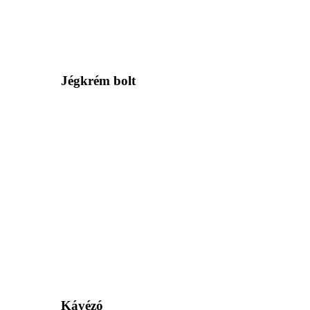
Jégkrém bolt
Kávézó