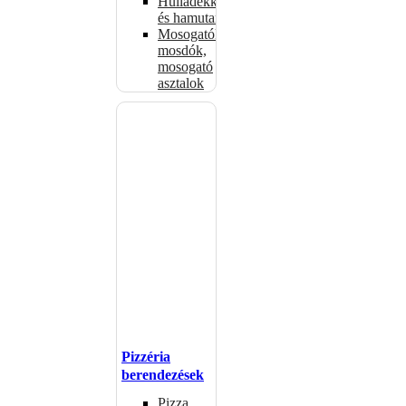
Hulladékkosarak
és hamutartók
Mosogatók,
mosdók,
mosogató
asztalok
Pizzéria
berendezések
Pizza