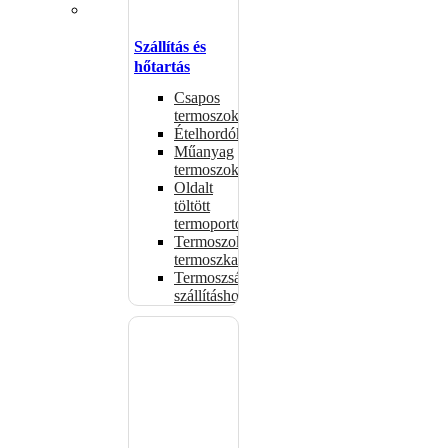
Szállítás és
hőtartás
Csapos
termoszok
Ételhordók
Műanyag
termoszok
Oldalt
töltött
termoportok
Termoszok,
termoszkannák
Termoszsákok
szállításhoz