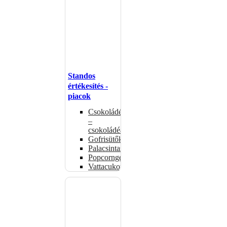
Standos
értékesítés -
piacok
Csokoládémelegítők
–
csokoládéadagolók
Gofrisütők
Palacsintasütők
Popcorngépek
Vattacukorgép