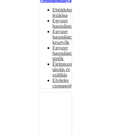
csomagolóanyagok
Ebéddobozok
lezárása
Egyszer
használatos
Egyszer
használatos
kesztyűk
Egyszer
használatos
törlők
Élelmiszer-
tárolás és
szállítás
Elviteles
csomagolóanyagok