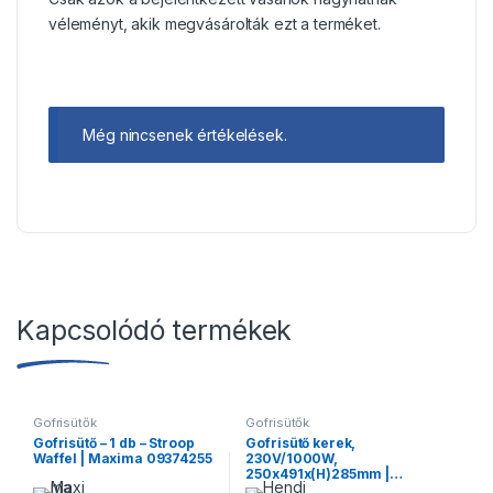
véleményt, akik megvásárolták ezt a terméket.
Még nincsenek értékelések.
Kapcsolódó termékek
Gofrisütők
Gofrisütők
Gofrisütő – 1 db – Stroop
Gofrisütő kerek,
Waffel | Maxima 09374255
230V/1000W,
250x491x(H)285mm |
Hendi 212172