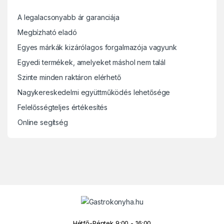
A legalacsonyabb ár garanciája
Megbízható eladó
Egyes márkák kizárólagos forgalmazója vagyunk
Egyedi termékek, amelyeket máshol nem talál
Szinte minden raktáron elérhető
Nagykereskedelmi együttműködés lehetősége
Felelősségteljes értékesítés
Online segítség
Hétfő-Péntek 9:00 - 16:00