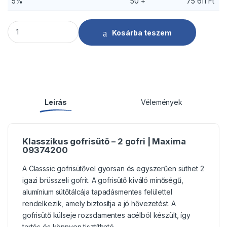
5%
50 +
75 611
Ft
Gofrésütő - 2 darab - belga | Maxima 09374200 mennyiség
Kosárba teszem
Leírás
Vélemények
Klasszikus gofrisütő – 2 gofri | Maxima
09374200
A Classsic gofrisütővel gyorsan és egyszerűen süthet 2
igazi brüsszeli gofrit. A gofrisütő kiváló minőségű,
alumínium sütőtálcája tapadásmentes felülettel
rendelkezik, amely biztosítja a jó hővezetést. A
gofrisütő külseje rozsdamentes acélból készült, így
tartós és könnyen tisztítható.