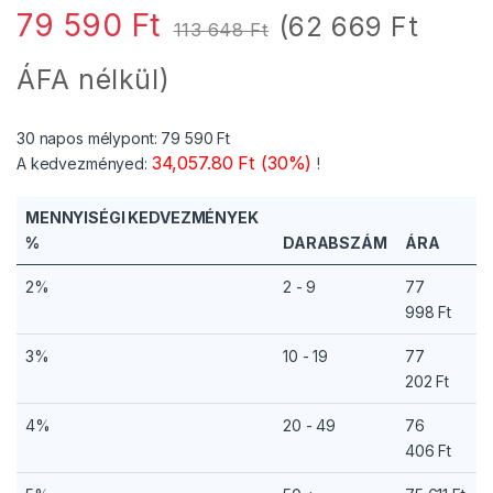
79 590
Ft
(
62 669
Ft
113 648
Ft
ÁFA nélkül)
30 napos mélypont:
79 590
Ft
34,057.80 Ft (30%)
A kedvezményed:
!
MENNYISÉGI KEDVEZMÉNYEK
%
DARABSZÁM
ÁRA
2%
2 - 9
77
998
Ft
3%
10 - 19
77
202
Ft
4%
20 - 49
76
406
Ft