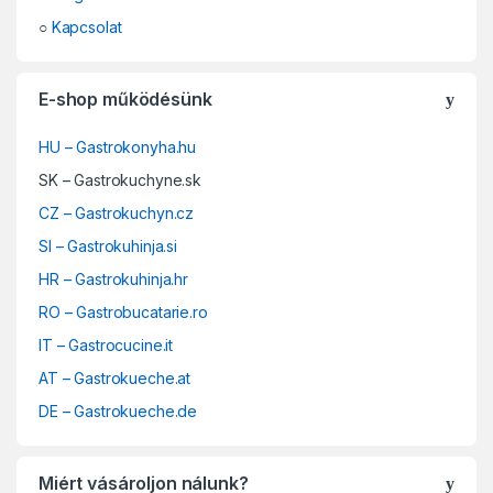
○
Kapcsolat
E-shop működésünk
HU – Gastrokonyha.hu
SK – Gastrokuchyne.sk
CZ – Gastrokuchyn.cz
SI – Gastrokuhinja.si
HR – Gastrokuhinja.hr
RO – Gastrobucatarie.ro
IT – Gastrocucine.it
AT – Gastrokueche.at
DE – Gastrokueche.de
Miért vásároljon nálunk?