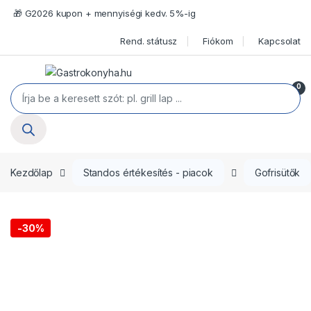
Ugrás a navigációhoz
Ugrás a tartalomra
🎁 G2026 kupon + mennyiségi kedv. 5%-ig
Rend. státusz
Fiókom
Kapcsolat
Open
0
Termékek keresése
Kezdőlap
Standos értékesítés - piacok
Gofrisütők
-
30%