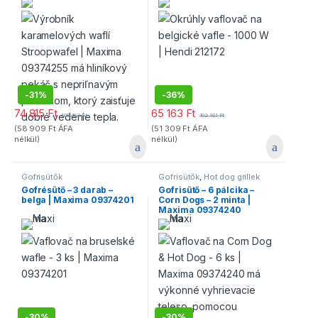
-
31%
-
36%
74 815
Ft
65 163
Ft
108 482
Ft
102 161
Ft
(
58 909
Ft
ÁFA
(
51 309
Ft
ÁFA
nélkül)
nélkül)
Gofrisütők
Gofrisütők
,
Hot dog grillek
Gofrésütő – 3 darab –
Gofrisütő – 6 pálcika –
belga | Maxima 09374201
Corn Dogs – 2 minta |
Maxima 09374240
-
30%
-
30%