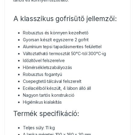
A klasszikus gofrisütő jellemzői:
Robusztus és könnyen kezelhető
Gyorsan készít egyszerre 2 gofrit
Alumínium tepsi tapadásmentes felülettel
Változtatható termosztát 50°C-tól 300°C-ig
Időzítővel felszerelve
Hőmérsékletszabályozás
Robusztus fogantyú
Csepegtető tálcával felszerelt
Ecélacélból készült, 4 lábon álló áll
Nagyon tartós konstrukció
Higiénikus kialakítás
Termék specifikáció:
Teljes súly: 11 kg
A lapka méretei: 100 x 160 x 30 mm