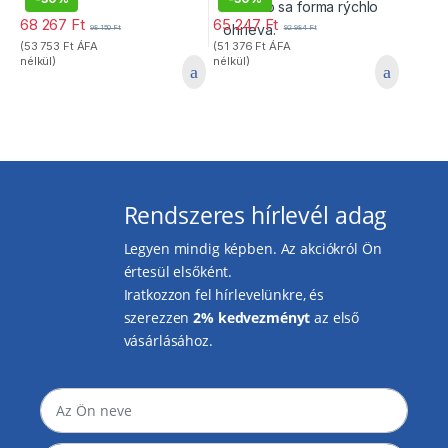
68 267
Ft
65 247
Ft
98 150
Ft
92 984
Ft
(
53 753
Ft
ÁFA
(
51 376
Ft
ÁFA
nélkül)
nélkül)
Rendszeres hírlevél adag
Legyen mindig képben. Az akciókról Ön
értesül elsőként.
Iratkozzon fel hírlevelünkre, és
szerezzen
2% kedvezményt
az első
vásárlásához.