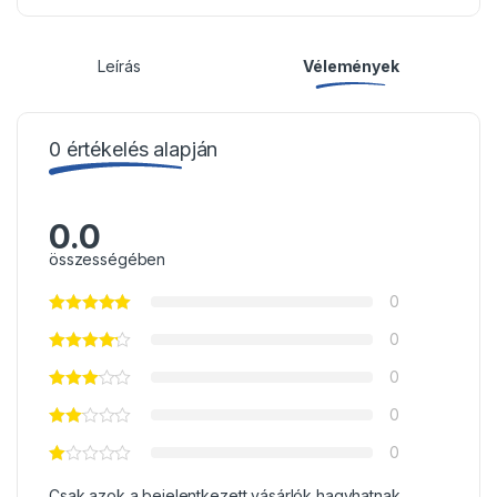
Leírás
Vélemények
0 értékelés alapján
0.0
összességében
0
0
0
0
0
Csak azok a bejelentkezett vásárlók hagyhatnak