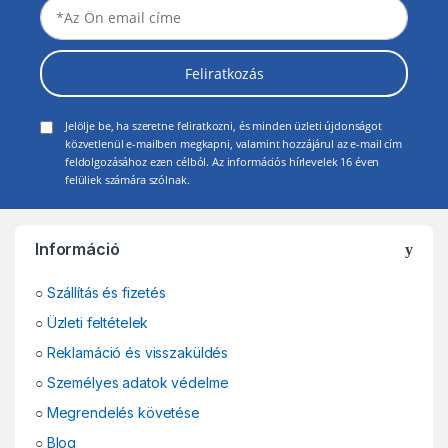
Feliratkozás
Jelölje be, ha szeretne feliratkozni, és minden üzleti újdonságot
közvetlenül e-mailben megkapni, valamint hozzájárul az e-mail cím
feldolgozásához ezen célból. Az információs hírlevelek 16 éven
felüliek számára szólnak.
Információ
○
Szállítás és fizetés
○
Üzleti feltételek
○
Reklamáció és visszaküldés
○
Személyes adatok védelme
○
Megrendelés követése
○
Blog