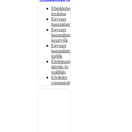
Ebéddobozok
lezárása
Egyszer
használatos
Egyszer
használatos
kesztyűk
Egyszer
használatos
törlők
Élelmiszer-
tárolás és
szállítás
Elviteles
csomagolóanyagok