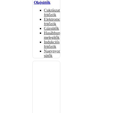
Olajsütők
Cukrászati
fritőzök
Elektromos
fritőzök
Gázsütők
Hasábburgonya
melegítők
Indukciós
fritőzök
Nagynyomású
sütők