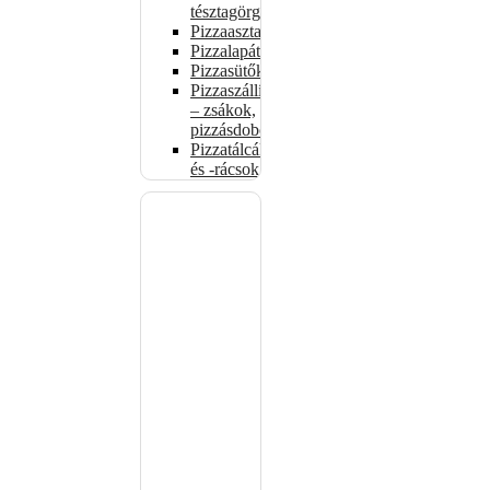
tésztagörgők
Pizzaasztalok
Pizzalapátok
Pizzasütők
Pizzaszállítás
– zsákok,
pizzásdobozok
Pizzatálcák
és -rácsok