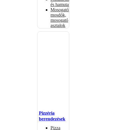
és hamutartók
Mosogatók,
mosdók,
mosogató
asztalok
Pizzéria
berendezések
Pizza