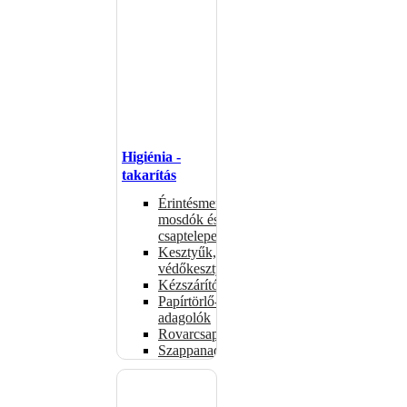
Higiénia -
takarítás
Érintésmentes
mosdók és
csaptelepek
Kesztyűk,
védőkesztyűk
Kézszárítók
Papírtörlő-
adagolók
Rovarcsapdák
Szappanadagolók