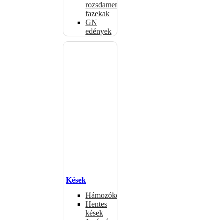
rozsdamentes
fazekak
GN
edények
Kések
Hámozókések
Hentes
kések