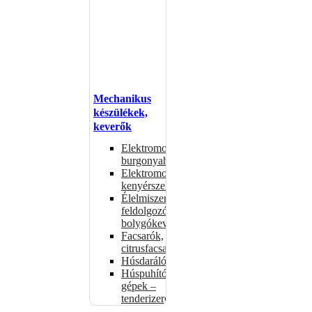
Mechanikus
készülékek,
keverők
Elektromos
burgonyahámozók
Elektromos
kenyérszeletelők
Élelmiszer-
feldolgozók –
bolygókeverők
Facsarók,
citrusfacsarók
Húsdarálók
Húspuhító
gépek –
tenderizerek