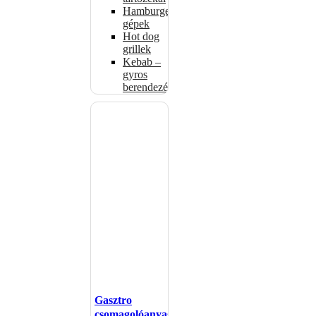
Hamburgerformázó
gépek
Hot dog
grillek
Kebab –
gyros
berendezés
Gasztro
csomagolóanyagok