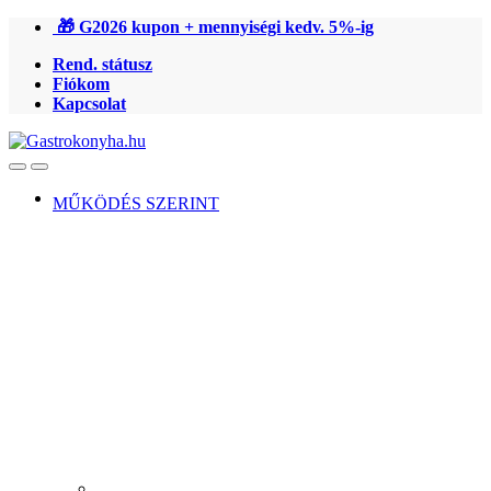
Ugrás
Ugrás
🎁 G2026 kupon + mennyiségi kedv. 5%-ig
a
a
Rend. státusz
navigációhoz
tartalomra
Fiókom
Kapcsolat
Open
Close
MŰKÖDÉS SZERINT