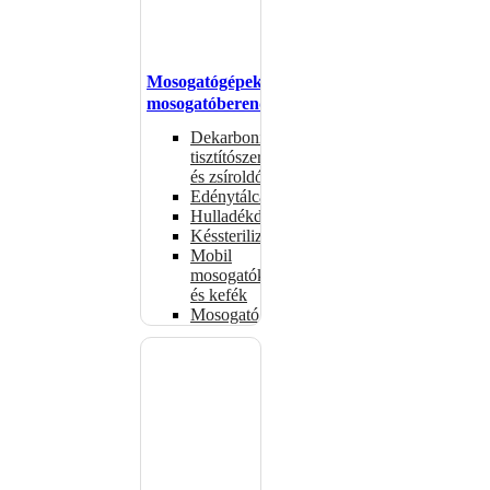
Mosogatógépek,
mosogatóberendezések
Dekarbonizáló
tisztítószerek
és zsíroldók
Edénytálcák
Hulladékdarálók
Késsterilizátorok
Mobil
mosogatók
és kefék
Mosogatógépkosarak