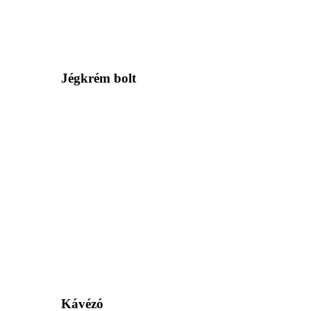
Jégkrém bolt
Kávézó