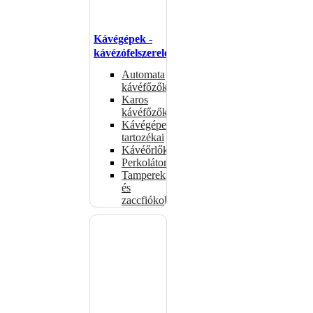
Kávégépek -
kávézófelszerelés
Automata
kávéfőzők
Karos
kávéfőzők
Kávégépek
tartozékai
Kávéőrlők
Perkolátorok
Tamperek
és
zaccfiókok