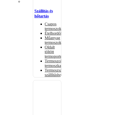
Szállítás és
hőtartás
Csapos
termoszok
Ételhordók
Műanyag
termoszok
Oldalt
töltött
termoportok
Termoszok,
termoszkannák
Termoszsákok
szállításhoz