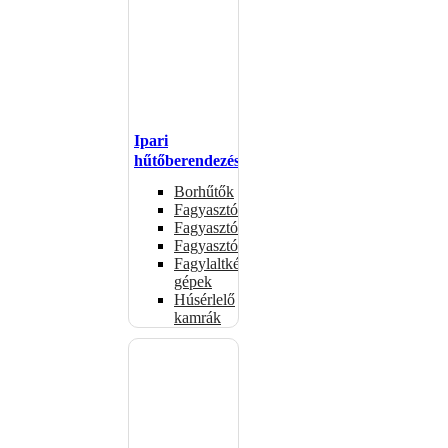
Ipari
hűtőberendezések
Borhűtők
Fagyasztóasztalok
Fagyasztóládák
Fagyasztószekrények
Fagylaltkészítő
gépek
Húsérlelő
kamrák