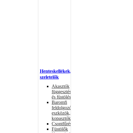
Henteskellékek,
szeletelők
Akasztók
függesztéshez
és füstöléshez
Baromfi
feldolgozó
eszközök,
kopasztók
Csontfűrészek
Füstölők