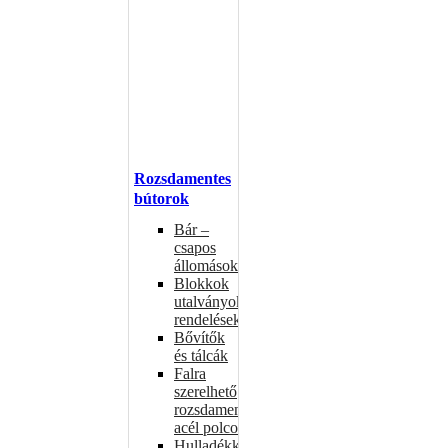
Rozsdamentes
bútorok
Bár –
csapos
állomások
Blokkok
utalványokhoz,
rendelésekhez
Bővítők
és tálcák
Falra
szerelhető
rozsdamentes
acél polcok
Hulladékkosarak