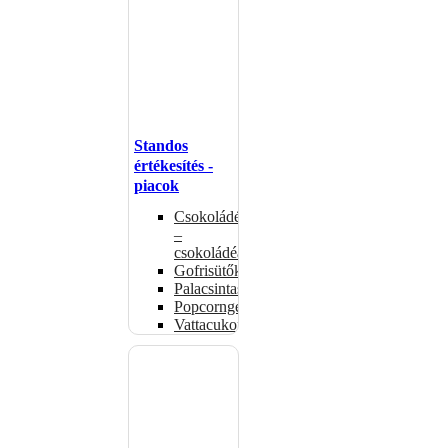
Standos
értékesítés -
piacok
Csokoládémelegítők
–
csokoládéadagolók
Gofrisütők
Palacsintasütők
Popcorngépek
Vattacukorgép