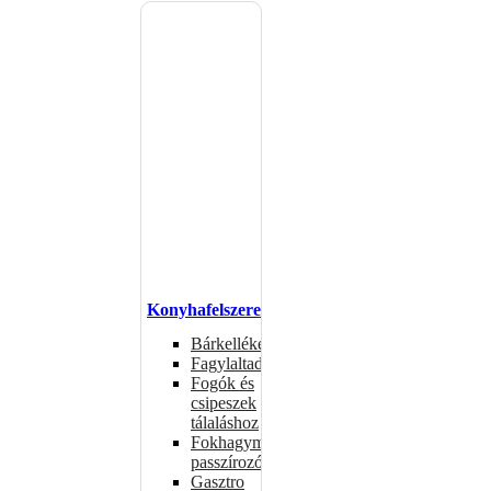
Konyhafelszerelés
Bárkellékek
Fagylaltadagolók
Fogók és
csipeszek
tálaláshoz
Fokhagymaprések,
passzírozók
Gasztro