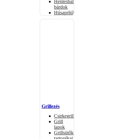
Hentesbalták,
bárdok
Húsaprítók
Grillezés
Csirkegrillek
Grill
lapok
Grillsütők
tartozékai