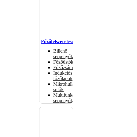
Főzőfelszerelések
Billenő
serpenyők
Főzőüstök
Főzőzsámolyok
Indukciós
főzőlapok
Mikrohullámú
sütők
Multifunkciós
serpenyők