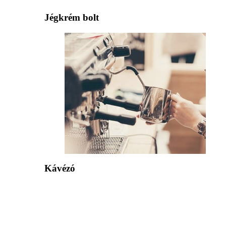
Jégkrém bolt
Kávézó