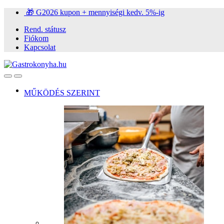
Ugrás
Ugrás
🎁 G2026 kupon + mennyiségi kedv. 5%-ig
a
a
Rend. státusz
navigációhoz
tartalomra
Fiókom
Kapcsolat
Open
Close
MŰKÖDÉS SZERINT