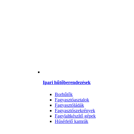
Ipari hűtőberendezések
Borhűtők
Fagyasztóasztalok
Fagyasztóládák
Fagyasztószekrények
Fagylaltkészítő gépek
Húsérlelő kamrák