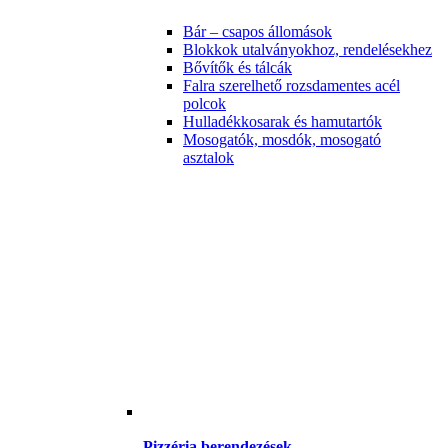
Bár – csapos állomások
Blokkok utalványokhoz, rendelésekhez
Bővítők és tálcák
Falra szerelhető rozsdamentes acél
polcok
Hulladékkosarak és hamutartók
Mosogatók, mosdók, mosogató
asztalok
Pizzéria berendezések