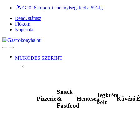
Ugrás
Ugrás
🎁 G2026 kupon + mennyiségi kedv. 5%-ig
a
a
Rend. státusz
navigációhoz
tartalomra
Fiókom
Kapcsolat
Open
Close
MŰKÖDÉS SZERINT
Snack
Jégkrém
Pizzerie
&
Hentesek
Kávézó
É
bolt
Fastfood