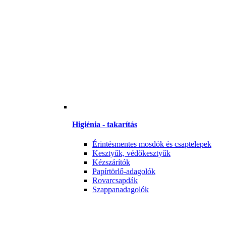
Higiénia - takarítás
Érintésmentes mosdók és csaptelepek
Kesztyűk, védőkesztyűk
Kézszárítók
Papírtörlő-adagolók
Rovarcsapdák
Szappanadagolók