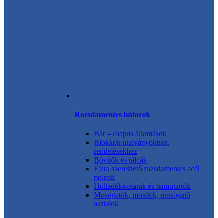
Rozsdamentes bútorok
Bár – csapos állomások
Blokkok utalványokhoz,
rendelésekhez
Bővítők és tálcák
Falra szerelhető rozsdamentes acél
polcok
Hulladékkosarak és hamutartók
Mosogatók, mosdók, mosogató
asztalok