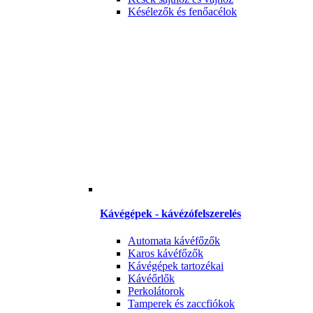
Késélezők és fenőacélok
Kávégépek - kávézófelszerelés
Automata kávéfőzők
Karos kávéfőzők
Kávégépek tartozékai
Kávéőrlők
Perkolátorok
Tamperek és zaccfiókok