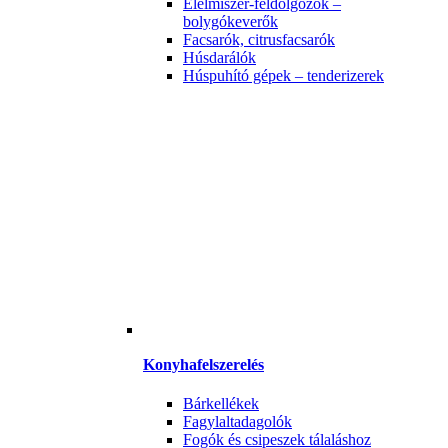
Élelmiszer-feldolgozók –
bolygókeverők
Facsarók, citrusfacsarók
Húsdarálók
Húspuhító gépek – tenderizerek
Konyhafelszerelés
Bárkellékek
Fagylaltadagolók
Fogók és csipeszek tálaláshoz