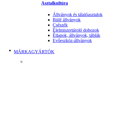
Asztalkultúra
Állványok és tálalóasztalok
Büfé állványok
Csészék
Élelmiszertároló dobozok
Étlapok, állványok, táblák
Evőeszköz-állványok
MÁRKAGYÁRTÓK