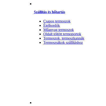
Szállítás és hőtartás
Csapos termoszok
Ételhordók
Műanyag termoszok
Oldalt töltött termoportok
Termoszok, termoszkannák
Termoszsákok szállításhoz