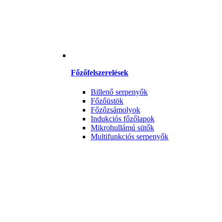
Főzőfelszerelések
Billenő serpenyők
Főzőüstök
Főzőzsámolyok
Indukciós főzőlapok
Mikrohullámú sütők
Multifunkciós serpenyők