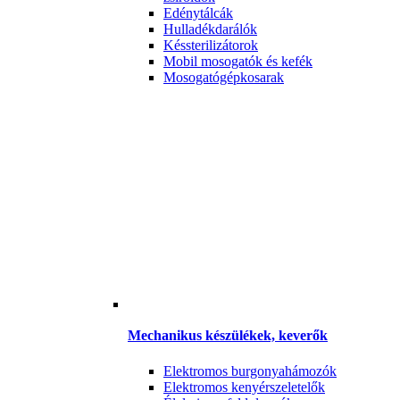
Edénytálcák
Hulladékdarálók
Késsterilizátorok
Mobil mosogatók és kefék
Mosogatógépkosarak
Mechanikus készülékek, keverők
Elektromos burgonyahámozók
Elektromos kenyérszeletelők