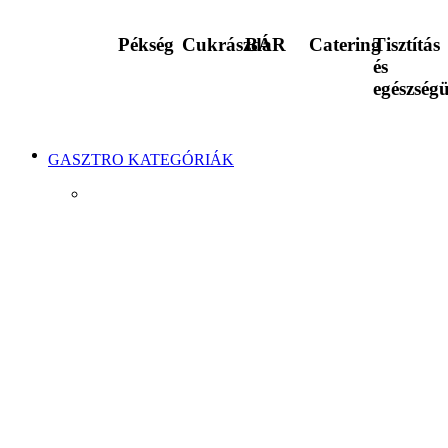
Pékség
Cukrászda
BÁR
Catering
Tisztítás
és
egészség
GASZTRO KATEGÓRIÁK