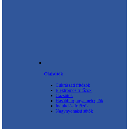
Olajsütők
Cukrászati fritőzök
Elektromos fritőzök
Gázsütők
Hasábburgonya melegítők
Indukciós fritőzök
Nagynyomású sütők