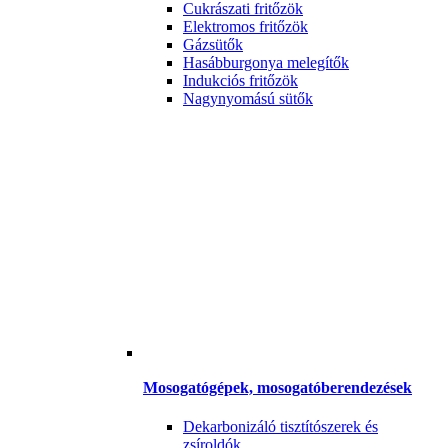
Cukrászati fritőzök
Elektromos fritőzök
Gázsütők
Hasábburgonya melegítők
Indukciós fritőzök
Nagynyomású sütők
Mosogatógépek, mosogatóberendezések
Dekarbonizáló tisztítószerek és
zsíroldók