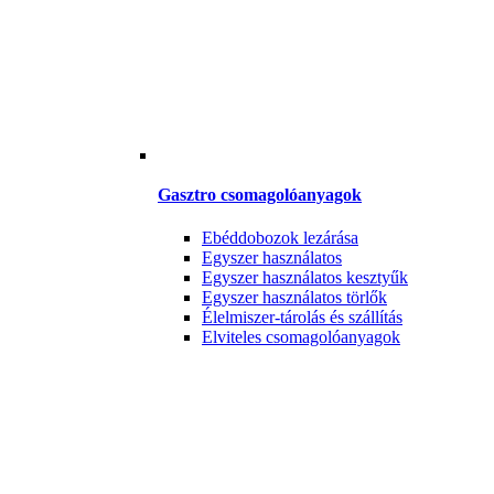
Gasztro csomagolóanyagok
Ebéddobozok lezárása
Egyszer használatos
Egyszer használatos kesztyűk
Egyszer használatos törlők
Élelmiszer-tárolás és szállítás
Elviteles csomagolóanyagok