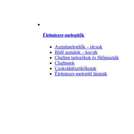
Élelmiszer-melegítők
Asztalmelegítők – rácsok
Büfé asztalok – kocsik
Chafing tartozékok és fűtőpaszták
Chafingek
Csokoládészökőkutak
Élelmiszer-melegítő lámpák