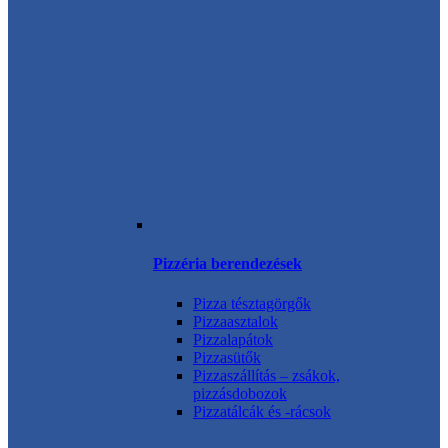
Pizzéria berendezések
Pizza tésztagörgők
Pizzaasztalok
Pizzalapátok
Pizzasütők
Pizzaszállítás – zsákok,
pizzásdobozok
Pizzatálcák és -rácsok