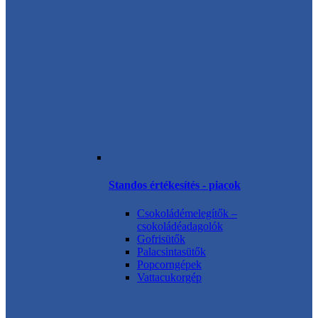
Standos értékesítés - piacok
Csokoládémelegítők –
csokoládéadagolók
Gofrisütők
Palacsintasütők
Popcorngépek
Vattacukorgép