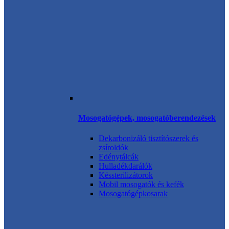
Mosogatógépek, mosogatóberendezések
Dekarbonizáló tisztítószerek és
zsíroldók
Edénytálcák
Hulladékdarálók
Késsterilizátorok
Mobil mosogatók és kefék
Mosogatógépkosarak