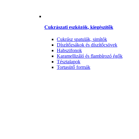
Cukrászati eszközök, kiegészítők
Cukrász spatulák, simítók
Díszítőzsákok és díszítőcsövek
Habszifonok
Karamellizáló és flambírozó égők
Tésztalapok
Tortasütő formák