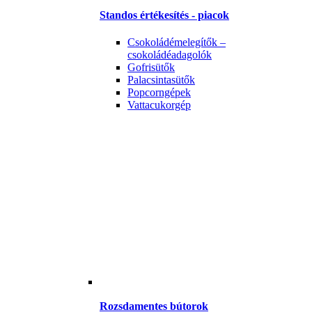
Standos értékesítés - piacok
Csokoládémelegítők –
csokoládéadagolók
Gofrisütők
Palacsintasütők
Popcorngépek
Vattacukorgép
Rozsdamentes bútorok