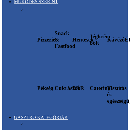
MŰKÖDÉS SZERINT
Snack
Jégkrém
Pizzerie
&
Hentesek
Kávézó
É
bolt
Fastfood
Pékség
Cukrászda
BÁR
Catering
Tisztítás
és
egészség
GASZTRO KATEGÓRIÁK