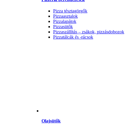
Pizza tésztagörgők
Pizzaasztalok
Pizzalapátok
Pizzasütők
Pizzaszállítás – zsákok, pizzásdobozok
Pizzatálcák és -rácsok
Olajsütők