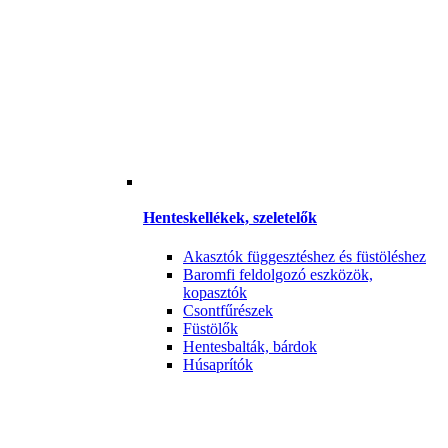
Henteskellékek, szeletelők
Akasztók függesztéshez és füstöléshez
Baromfi feldolgozó eszközök,
kopasztók
Csontfűrészek
Füstölők
Hentesbalták, bárdok
Húsaprítók