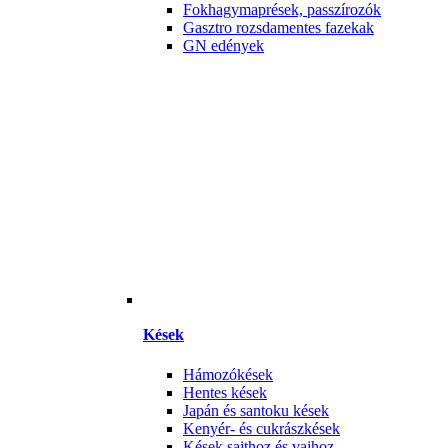
Fokhagymaprések, passzírozók
Gasztro rozsdamentes fazekak
GN edények
Kések
Hámozókések
Hentes kések
Japán és santoku kések
Kenyér- és cukrászkések
Kések sajthoz és vajhoz