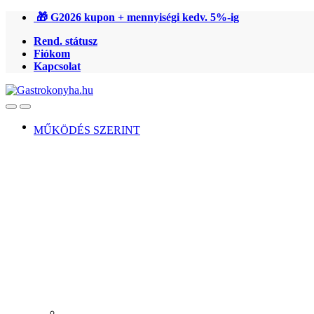
Ugrás
Ugrás
🎁 G2026 kupon + mennyiségi kedv. 5%-ig
a
a
Rend. státusz
navigációhoz
tartalomra
Fiókom
Kapcsolat
Open
Close
MŰKÖDÉS SZERINT