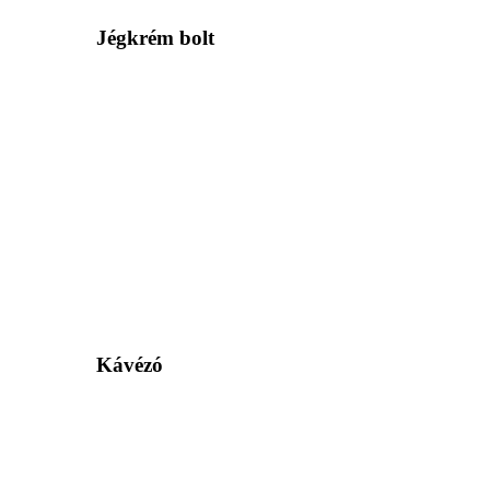
Jégkrém bolt
Kávézó