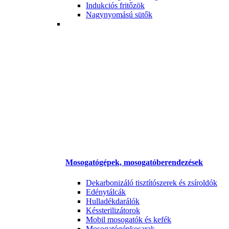
Indukciós fritőzök
Nagynyomású sütők
Mosogatógépek, mosogatóberendezések
Dekarbonizáló tisztítószerek és zsíroldók
Edénytálcák
Hulladékdarálók
Késsterilizátorok
Mobil mosogatók és kefék
Mosogatógépkosarak