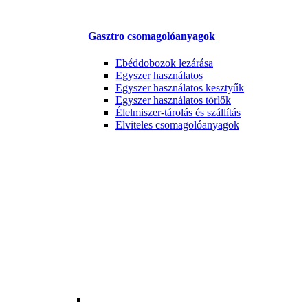
Gasztro csomagolóanyagok
Ebéddobozok lezárása
Egyszer használatos
Egyszer használatos kesztyűk
Egyszer használatos törlők
Élelmiszer-tárolás és szállítás
Elviteles csomagolóanyagok