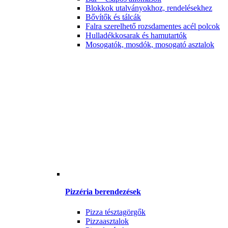
Blokkok utalványokhoz, rendelésekhez
Bővítők és tálcák
Falra szerelhető rozsdamentes acél polcok
Hulladékkosarak és hamutartók
Mosogatók, mosdók, mosogató asztalok
Pizzéria berendezések
Pizza tésztagörgők
Pizzaasztalok