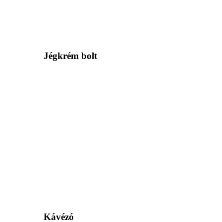
Jégkrém bolt
Kávézó