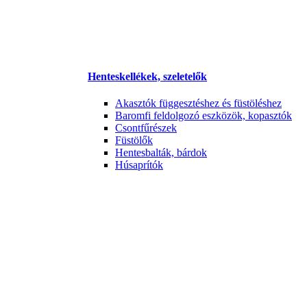
Henteskellékek, szeletelők
Akasztók függesztéshez és füstöléshez
Baromfi feldolgozó eszközök, kopasztók
Csontfűrészek
Füstölők
Hentesbalták, bárdok
Húsaprítók