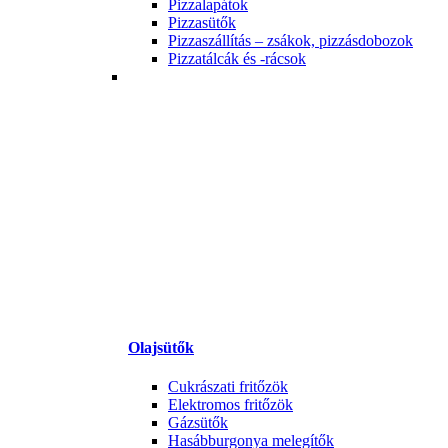
Pizzalapátok
Pizzasütők
Pizzaszállítás – zsákok, pizzásdobozok
Pizzatálcák és -rácsok
Olajsütők
Cukrászati fritőzök
Elektromos fritőzök
Gázsütők
Hasábburgonya melegítők