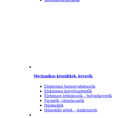
Mechanikus készülékek, keverők
Elektromos burgonyahámozók
Elektromos kenyérszeletelők
Élelmiszer-feldolgozók – bolygókeverők
Facsarók, citrusfacsarók
Húsdarálók
Húspuhító gépek – tenderizerek