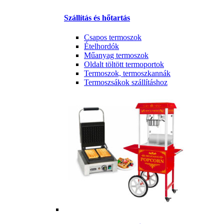
Szállítás és hőtartás
Csapos termoszok
Ételhordók
Műanyag termoszok
Oldalt töltött termoportok
Termoszok, termoszkannák
Termoszsákok szállításhoz