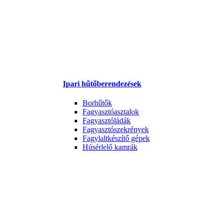
Ipari hűtőberendezések
Borhűtők
Fagyasztóasztalok
Fagyasztóládák
Fagyasztószekrények
Fagylaltkészítő gépek
Húsérlelő kamrák