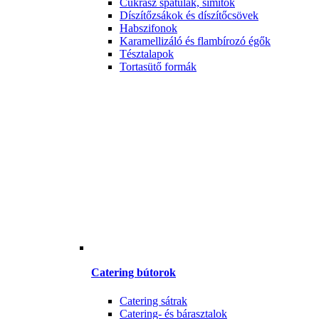
Cukrász spatulák, simítók
Díszítőzsákok és díszítőcsövek
Habszifonok
Karamellizáló és flambírozó égők
Tésztalapok
Tortasütő formák
Catering bútorok
Catering sátrak
Catering- és bárasztalok