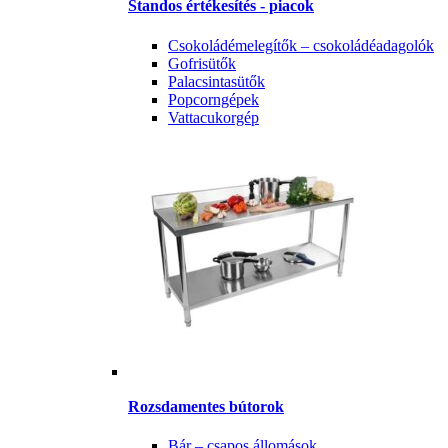
Standos értékesítés - piacok
Csokoládémelegítők – csokoládéadagolók
Gofrisütők
Palacsintasütők
Popcorngépek
Vattacukorgép
Rozsdamentes bútorok
Bár – csapos állomások