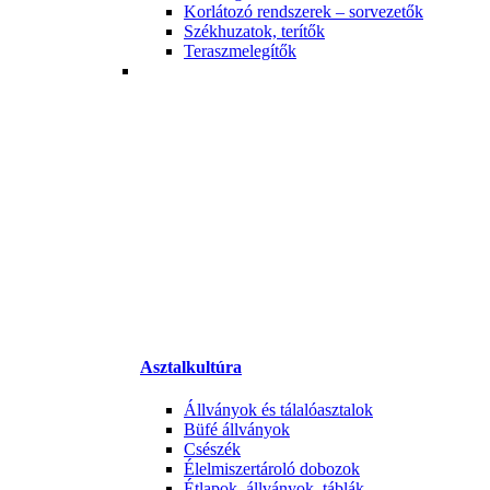
Korlátozó rendszerek – sorvezetők
Székhuzatok, terítők
Teraszmelegítők
Asztalkultúra
Állványok és tálalóasztalok
Büfé állványok
Csészék
Élelmiszertároló dobozok
Étlapok, állványok, táblák