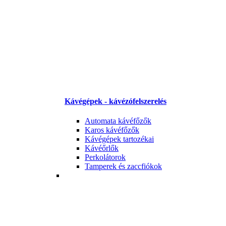
Kávégépek - kávézófelszerelés
Automata kávéfőzők
Karos kávéfőzők
Kávégépek tartozékai
Kávéőrlők
Perkolátorok
Tamperek és zaccfiókok