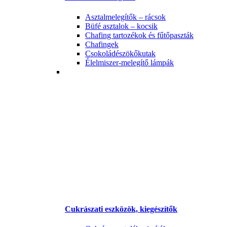
Asztalmelegítők – rácsok
Büfé asztalok – kocsik
Chafing tartozékok és fűtőpaszták
Chafingek
Csokoládészökőkutak
Élelmiszer-melegítő lámpák
Cukrászati eszközök, kiegészítők