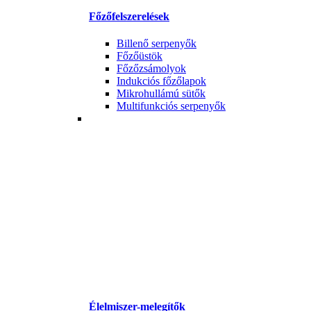
Főzőfelszerelések
Billenő serpenyők
Főzőüstök
Főzőzsámolyok
Indukciós főzőlapok
Mikrohullámú sütők
Multifunkciós serpenyők
Élelmiszer-melegítők