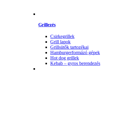
Grillezés
Csirkegrillek
Grill lapok
Grillsütők tartozékai
Hamburgerformázó gépek
Hot dog grillek
Kebab – gyros berendezés