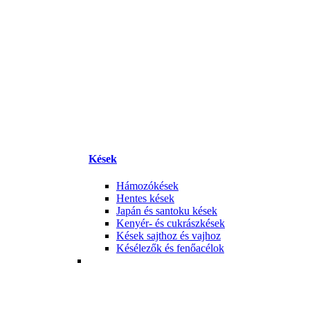
Kések
Hámozókések
Hentes kések
Japán és santoku kések
Kenyér- és cukrászkések
Kések sajthoz és vajhoz
Késélezők és fenőacélok