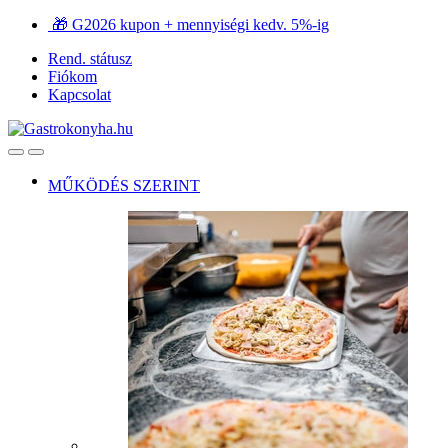
Ugrás
Ugrás
🎁 G2026 kupon + mennyiségi kedv. 5%-ig
a
a
Rend. státusz
navigációhoz
tartalomra
Fiókom
Kapcsolat
Open
Close
MŰKÖDÉS SZERINT