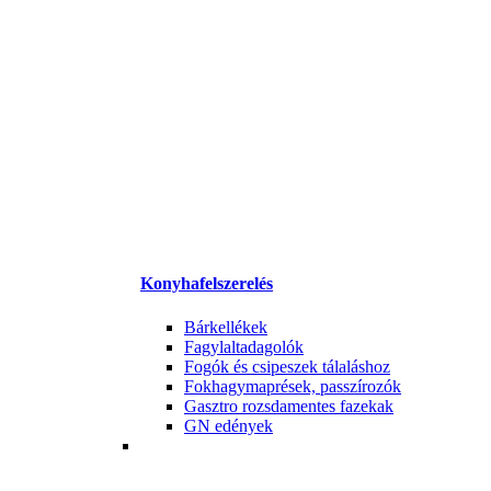
Konyhafelszerelés
Bárkellékek
Fagylaltadagolók
Fogók és csipeszek tálaláshoz
Fokhagymaprések, passzírozók
Gasztro rozsdamentes fazekak
GN edények