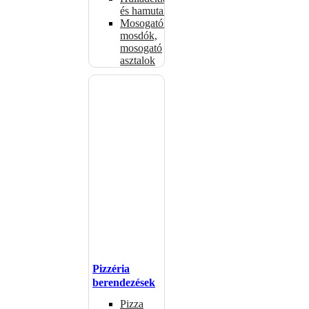
és hamutartók
Mosogatók,
mosdók,
mosogató
asztalok
Pizzéria
berendezések
Pizza