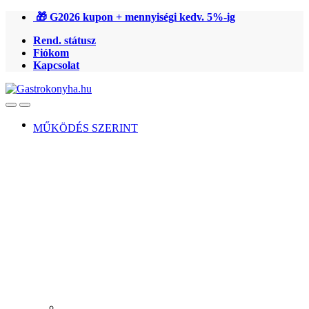
Ugrás
Ugrás
🎁 G2026 kupon + mennyiségi kedv. 5%-ig
a
a
Rend. státusz
navigációhoz
tartalomra
Fiókom
Kapcsolat
Open
Close
MŰKÖDÉS SZERINT