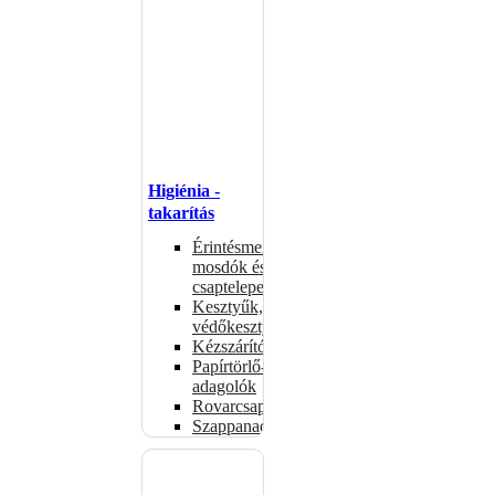
Higiénia -
takarítás
Érintésmentes
mosdók és
csaptelepek
Kesztyűk,
védőkesztyűk
Kézszárítók
Papírtörlő-
adagolók
Rovarcsapdák
Szappanadagolók