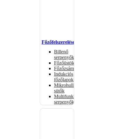
Főzőfelszerelések
Billenő
serpenyők
Főzőüstök
Főzőzsámolyok
Indukciós
főzőlapok
Mikrohullámú
sütők
Multifunkciós
serpenyők