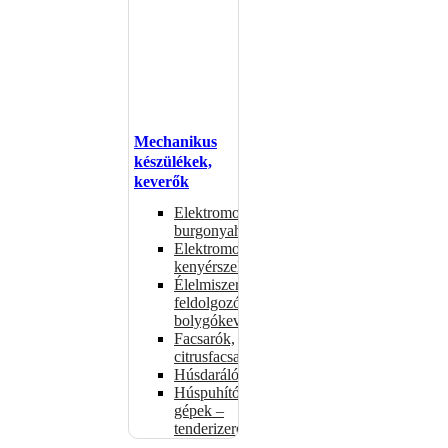
Mechanikus
készülékek,
keverők
Elektromos
burgonyahámozók
Elektromos
kenyérszeletelők
Élelmiszer-
feldolgozók –
bolygókeverők
Facsarók,
citrusfacsarók
Húsdarálók
Húspuhító
gépek –
tenderizerek