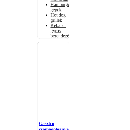
Hamburgerformázó
gépek
Hot dog
grillek
Kebab –
gyros
berendezés
Gasztro
csomagolóanyagok