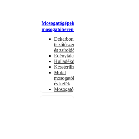
Mosogatógépek,
mosogatóberendezések
Dekarbonizáló
tisztítószerek
és zsíroldók
Edénytálcák
Hulladékdarálók
Késsterilizátorok
Mobil
mosogatók
és kefék
Mosogatógépkosarak