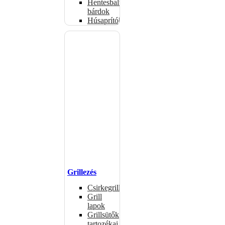
Hentesbalták,
bárdok
Húsaprítók
Grillezés
Csirkegrillek
Grill
lapok
Grillsütők
tartozékai