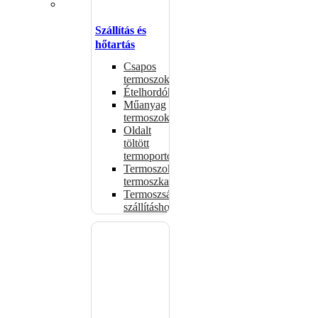
Szállítás és
hőtartás
Csapos
termoszok
Ételhordók
Műanyag
termoszok
Oldalt
töltött
termoportok
Termoszok,
termoszkannák
Termoszsákok
szállításhoz