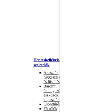
Henteskellékek,
szeletelők
Akasztók
függesztéshez
és füstöléshez
Baromfi
feldolgozó
eszközök,
kopasztók
Csontfűrészek
Füstölők