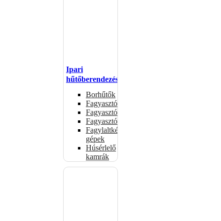
Ipari
hűtőberendezések
Borhűtők
Fagyasztóasztalok
Fagyasztóládák
Fagyasztószekrények
Fagylaltkészítő
gépek
Húsérlelő
kamrák