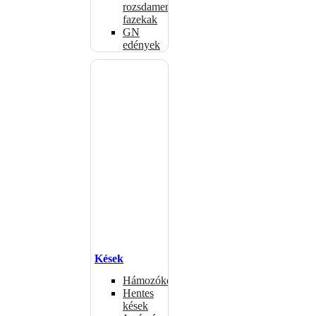
rozsdamentes
fazekak
GN
edények
Kések
Hámozókések
Hentes
kések