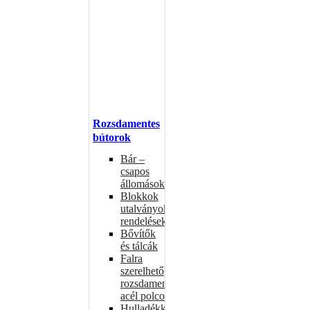
Rozsdamentes
bútorok
Bár –
csapos
állomások
Blokkok
utalványokhoz,
rendelésekhez
Bővítők
és tálcák
Falra
szerelhető
rozsdamentes
acél polcok
Hulladékkosarak