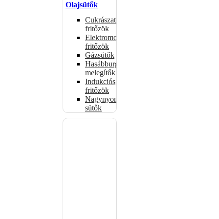
Olajsütők
Cukrászati
fritőzök
Elektromos
fritőzök
Gázsütők
Hasábburgonya
melegítők
Indukciós
fritőzök
Nagynyomású
sütők