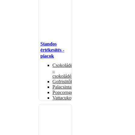
Standos
értékesítés -
piacok
Csokoládémelegítők
–
csokoládéadagolók
Gofrisütők
Palacsintasütők
Popcorngépek
Vattacukorgép