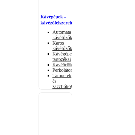
Kávégépek -
kávézófelszerelés
Automata
kávéfőzők
Karos
kávéfőzők
Kávégépek
tartozékai
Kávéőrlők
Perkolátorok
Tamperek
és
zaccfiókok