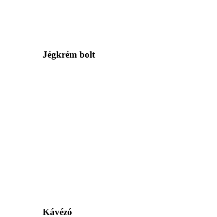
Jégkrém bolt
Kávézó