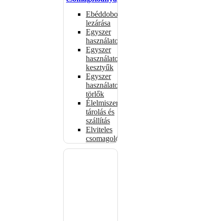
Ebéddobozok
lezárása
Egyszer
használatos
Egyszer
használatos
kesztyűk
Egyszer
használatos
törlők
Élelmiszer-
tárolás és
szállítás
Elviteles
csomagolóanyagok