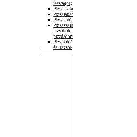
tésztagörgők
Pizzaasztalok
Pizzalapátok
Pizzasütők
Pizzaszállítás
– zsákok,
pizzásdobozok
Pizzatálcák
és -rácsok