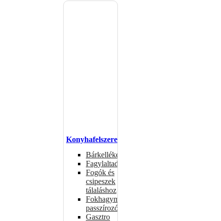
Konyhafelszerelés
Bárkellékek
Fagylaltadagolók
Fogók és
csipeszek
tálaláshoz
Fokhagymaprések,
passzírozók
Gasztro