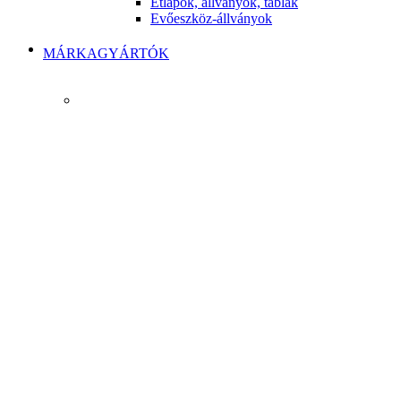
Étlapok, állványok, táblák
Evőeszköz-állványok
MÁRKAGYÁRTÓK