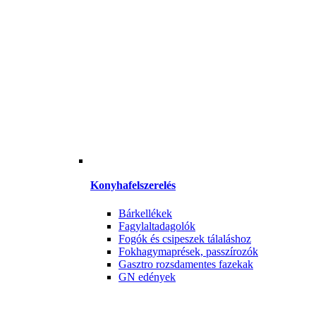
Konyhafelszerelés
Bárkellékek
Fagylaltadagolók
Fogók és csipeszek tálaláshoz
Fokhagymaprések, passzírozók
Gasztro rozsdamentes fazekak
GN edények