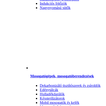
Indukciós fritőzök
Nagynyomású sütők
Mosogatógépek, mosogatóberendezések
Dekarbonizáló tisztítószerek és zsíroldók
Edénytálcák
Hulladékdarálók
Késsterilizátorok
Mobil mosogatók és kefék