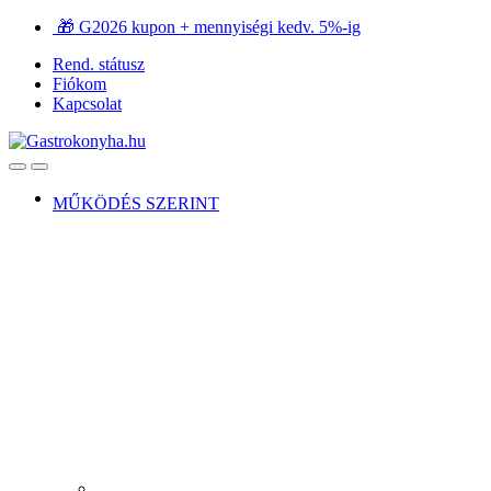
Ugrás
Ugrás
🎁 G2026 kupon + mennyiségi kedv. 5%-ig
a
a
Rend. státusz
navigációhoz
tartalomra
Fiókom
Kapcsolat
Open
Close
MŰKÖDÉS SZERINT