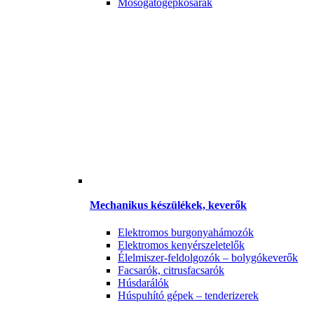
Mosogatógépkosarak
Mechanikus készülékek, keverők
Elektromos burgonyahámozók
Elektromos kenyérszeletelők
Élelmiszer-feldolgozók – bolygókeverők
Facsarók, citrusfacsarók
Húsdarálók
Húspuhító gépek – tenderizerek