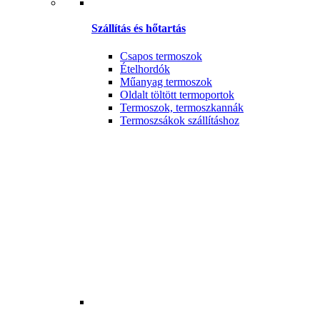
Szállítás és hőtartás
Csapos termoszok
Ételhordók
Műanyag termoszok
Oldalt töltött termoportok
Termoszok, termoszkannák
Termoszsákok szállításhoz