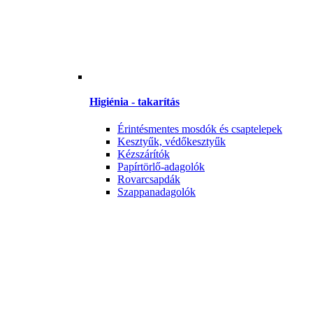
Higiénia - takarítás
Érintésmentes mosdók és csaptelepek
Kesztyűk, védőkesztyűk
Kézszárítók
Papírtörlő-adagolók
Rovarcsapdák
Szappanadagolók