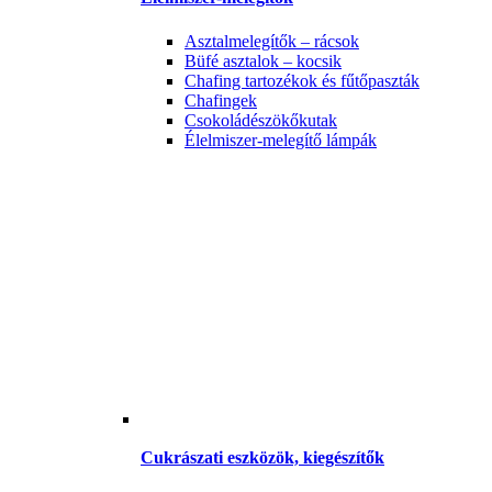
Asztalmelegítők – rácsok
Büfé asztalok – kocsik
Chafing tartozékok és fűtőpaszták
Chafingek
Csokoládészökőkutak
Élelmiszer-melegítő lámpák
Cukrászati eszközök, kiegészítők