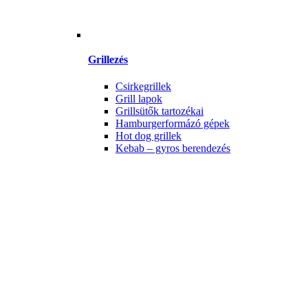
Grillezés
Csirkegrillek
Grill lapok
Grillsütők tartozékai
Hamburgerformázó gépek
Hot dog grillek
Kebab – gyros berendezés