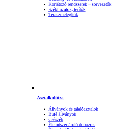
Korlátozó rendszerek – sorvezetők
Székhuzatok, terítők
Teraszmelegítők
Asztalkultúra
Állványok és tálalóasztalok
Büfé állványok
Csészék
Élelmiszertároló dobozok