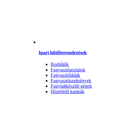
Ipari hűtőberendezések
Borhűtők
Fagyasztóasztalok
Fagyasztóládák
Fagyasztószekrények
Fagylaltkészítő gépek
Húsérlelő kamrák