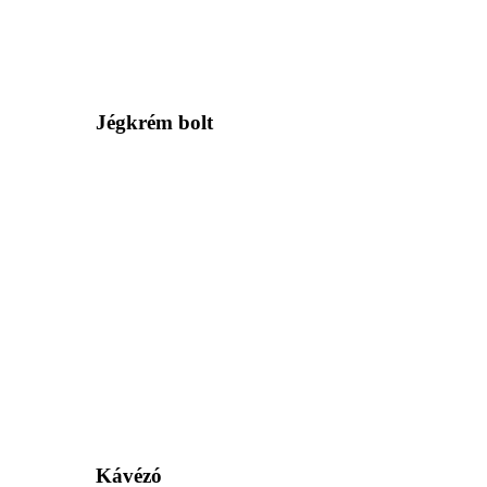
Jégkrém bolt
Kávézó