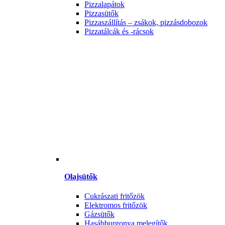
Pizzalapátok
Pizzasütők
Pizzaszállítás – zsákok, pizzásdobozok
Pizzatálcák és -rácsok
Olajsütők
Cukrászati fritőzök
Elektromos fritőzök
Gázsütők
Hasábburgonya melegítők