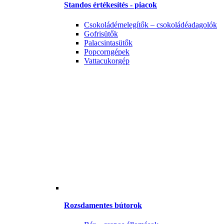
Standos értékesítés - piacok
Csokoládémelegítők – csokoládéadagolók
Gofrisütők
Palacsintasütők
Popcorngépek
Vattacukorgép
Rozsdamentes bútorok