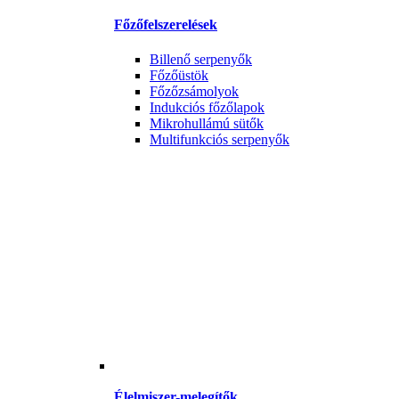
Főzőfelszerelések
Billenő serpenyők
Főzőüstök
Főzőzsámolyok
Indukciós főzőlapok
Mikrohullámú sütők
Multifunkciós serpenyők
Élelmiszer-melegítők