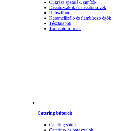
Cukrász spatulák, simítók
Díszítőzsákok és díszítőcsövek
Habszifonok
Karamellizáló és flambírozó égők
Tésztalapok
Tortasütő formák
Catering bútorok
Catering sátrak
Catering- és bárasztalok