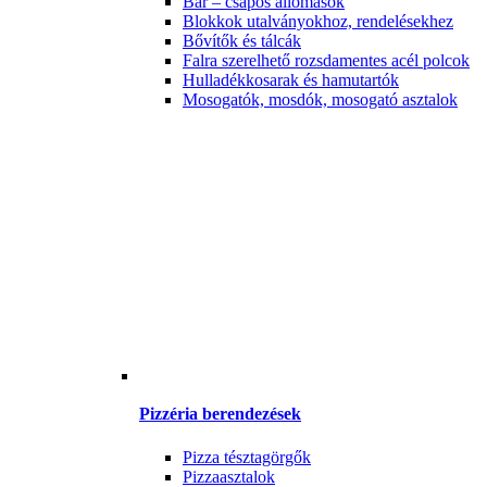
Bár – csapos állomások
Blokkok utalványokhoz, rendelésekhez
Bővítők és tálcák
Falra szerelhető rozsdamentes acél polcok
Hulladékkosarak és hamutartók
Mosogatók, mosdók, mosogató asztalok
Pizzéria berendezések
Pizza tésztagörgők
Pizzaasztalok