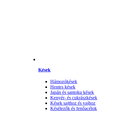
Kések
Hámozókések
Hentes kések
Japán és santoku kések
Kenyér- és cukrászkések
Kések sajthoz és vajhoz
Késélezők és fenőacélok