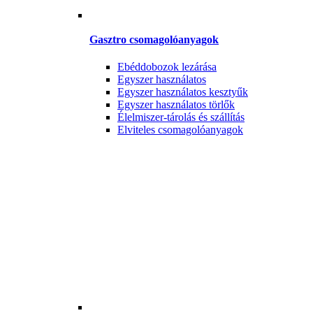
Gasztro csomagolóanyagok
Ebéddobozok lezárása
Egyszer használatos
Egyszer használatos kesztyűk
Egyszer használatos törlők
Élelmiszer-tárolás és szállítás
Elviteles csomagolóanyagok