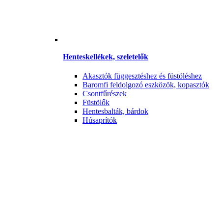
Henteskellékek, szeletelők
Akasztók függesztéshez és füstöléshez
Baromfi feldolgozó eszközök, kopasztók
Csontfűrészek
Füstölők
Hentesbalták, bárdok
Húsaprítók