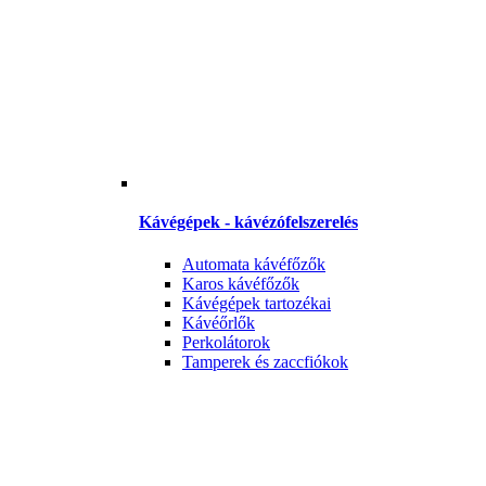
Kávégépek - kávézófelszerelés
Automata kávéfőzők
Karos kávéfőzők
Kávégépek tartozékai
Kávéőrlők
Perkolátorok
Tamperek és zaccfiókok