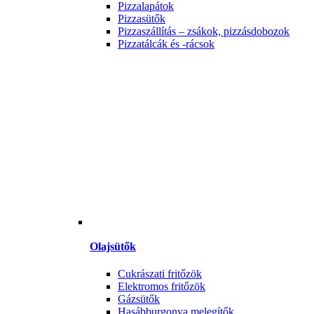
Pizzalapátok
Pizzasütők
Pizzaszállítás – zsákok, pizzásdobozok
Pizzatálcák és -rácsok
Olajsütők
Cukrászati fritőzök
Elektromos fritőzök
Gázsütők
Hasábburgonya melegítők