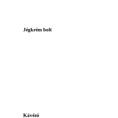
Jégkrém bolt
Kávézó