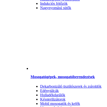
Indukciós fritőzök
Nagynyomású sütők
Mosogatógépek, mosogatóberendezések
Dekarbonizáló tisztítószerek és zsíroldók
Edénytálcák
Hulladékdarálók
Késsterilizátorok
Mobil mosogatók és kefék