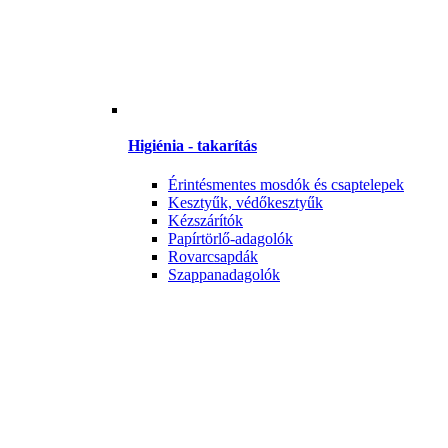
Higiénia - takarítás
Érintésmentes mosdók és csaptelepek
Kesztyűk, védőkesztyűk
Kézszárítók
Papírtörlő-adagolók
Rovarcsapdák
Szappanadagolók