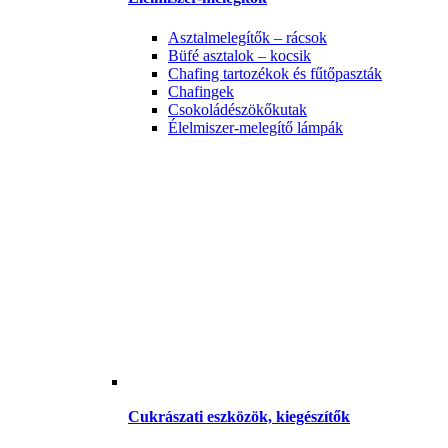
Asztalmelegítők – rácsok
Büfé asztalok – kocsik
Chafing tartozékok és fűtőpaszták
Chafingek
Csokoládészökőkutak
Élelmiszer-melegítő lámpák
Cukrászati eszközök, kiegészítők