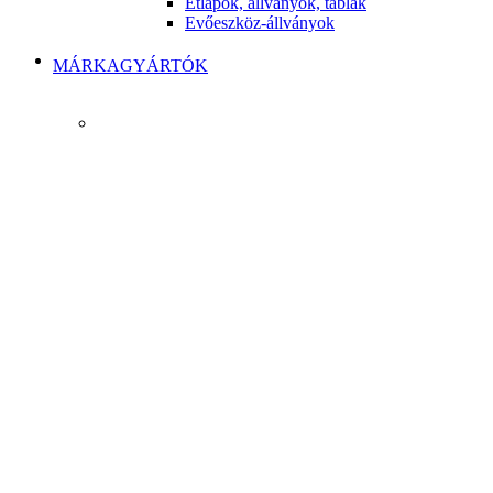
Étlapok, állványok, táblák
Evőeszköz-állványok
MÁRKAGYÁRTÓK