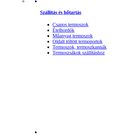
Szállítás és hőtartás
Csapos termoszok
Ételhordók
Műanyag termoszok
Oldalt töltött termoportok
Termoszok, termoszkannák
Termoszsákok szállításhoz