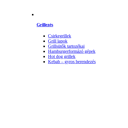
Grillezés
Csirkegrillek
Grill lapok
Grillsütők tartozékai
Hamburgerformázó gépek
Hot dog grillek
Kebab – gyros berendezés