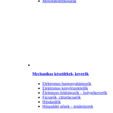
Mosogatógépkosarak
Mechanikus készülékek, keverők
Elektromos burgonyahámozók
Elektromos kenyérszeletelők
Élelmiszer-feldolgozók – bolygókeverők
Facsarók, citrusfacsarók
Húsdarálók
Húspuhító gépek – tenderizerek