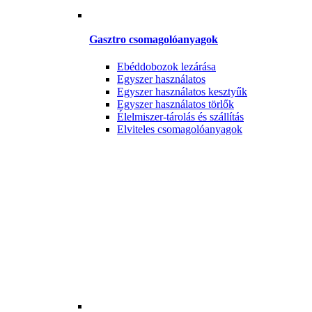
Gasztro csomagolóanyagok
Ebéddobozok lezárása
Egyszer használatos
Egyszer használatos kesztyűk
Egyszer használatos törlők
Élelmiszer-tárolás és szállítás
Elviteles csomagolóanyagok