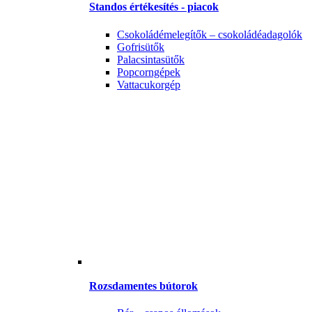
Standos értékesítés - piacok
Csokoládémelegítők – csokoládéadagolók
Gofrisütők
Palacsintasütők
Popcorngépek
Vattacukorgép
Rozsdamentes bútorok