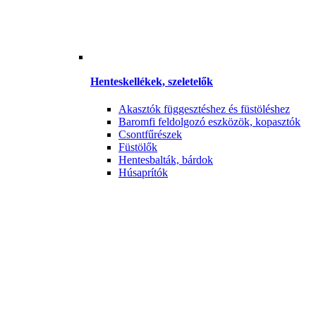
Henteskellékek, szeletelők
Akasztók függesztéshez és füstöléshez
Baromfi feldolgozó eszközök, kopasztók
Csontfűrészek
Füstölők
Hentesbalták, bárdok
Húsaprítók