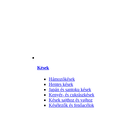
Kések
Hámozókések
Hentes kések
Japán és santoku kések
Kenyér- és cukrászkések
Kések sajthoz és vajhoz
Késélezők és fenőacélok