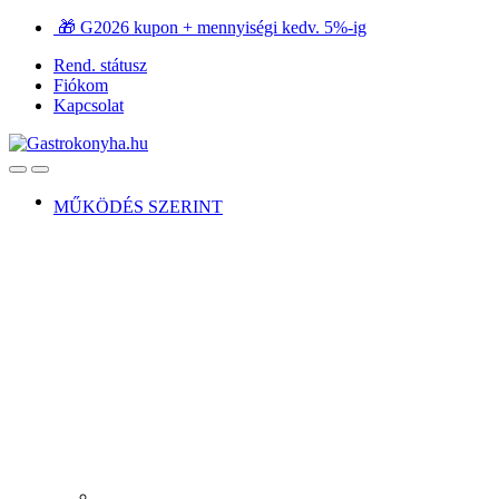
Ugrás
Ugrás
🎁 G2026 kupon + mennyiségi kedv. 5%-ig
a
a
Rend. státusz
navigációhoz
tartalomra
Fiókom
Kapcsolat
Open
Close
MŰKÖDÉS SZERINT