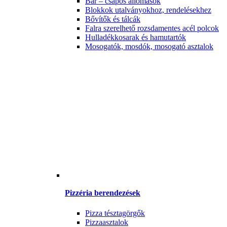
Bár – csapos állomások
Blokkok utalványokhoz, rendelésekhez
Bővítők és tálcák
Falra szerelhető rozsdamentes acél polcok
Hulladékkosarak és hamutartók
Mosogatók, mosdók, mosogató asztalok
Pizzéria berendezések
Pizza tésztagörgők
Pizzaasztalok