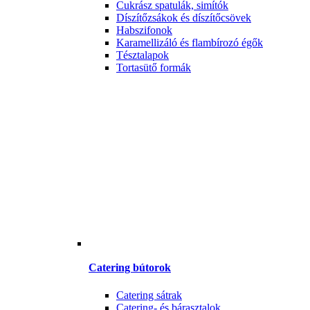
Cukrász spatulák, simítók
Díszítőzsákok és díszítőcsövek
Habszifonok
Karamellizáló és flambírozó égők
Tésztalapok
Tortasütő formák
Catering bútorok
Catering sátrak
Catering- és bárasztalok