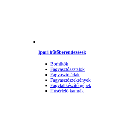
Ipari hűtőberendezések
Borhűtők
Fagyasztóasztalok
Fagyasztóládák
Fagyasztószekrények
Fagylaltkészítő gépek
Húsérlelő kamrák