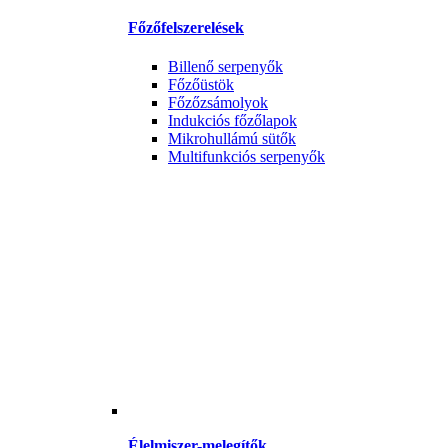
Főzőfelszerelések
Billenő serpenyők
Főzőüstök
Főzőzsámolyok
Indukciós főzőlapok
Mikrohullámú sütők
Multifunkciós serpenyők
Élelmiszer-melegítők