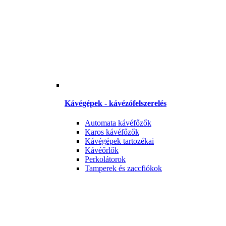
Kávégépek - kávézófelszerelés
Automata kávéfőzők
Karos kávéfőzők
Kávégépek tartozékai
Kávéőrlők
Perkolátorok
Tamperek és zaccfiókok