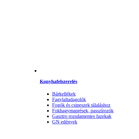
Konyhafelszerelés
Bárkellékek
Fagylaltadagolók
Fogók és csipeszek tálaláshoz
Fokhagymaprések, passzírozók
Gasztro rozsdamentes fazekak
GN edények