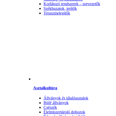
Korlátozó rendszerek – sorvezetők
Székhuzatok, terítők
Teraszmelegítők
Asztalkultúra
Állványok és tálalóasztalok
Büfé állványok
Csészék
Élelmiszertároló dobozok