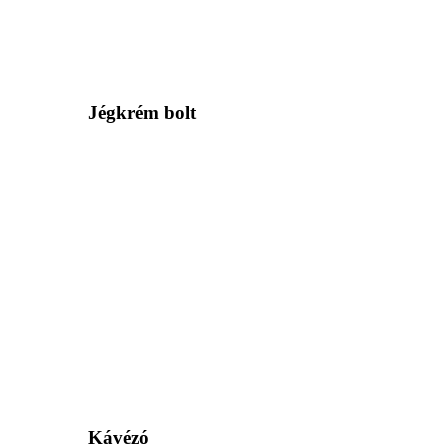
Jégkrém bolt
Kávézó