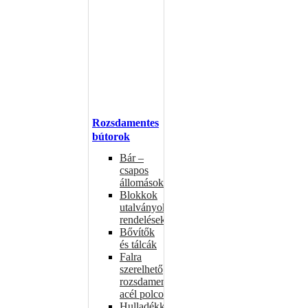
Rozsdamentes
bútorok
Bár –
csapos
állomások
Blokkok
utalványokhoz,
rendelésekhez
Bővítők
és tálcák
Falra
szerelhető
rozsdamentes
acél polcok
Hulladékkosarak