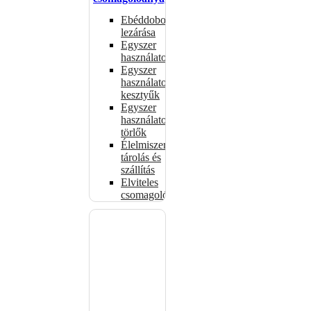
Ebéddobozok
lezárása
Egyszer
használatos
Egyszer
használatos
kesztyűk
Egyszer
használatos
törlők
Élelmiszer-
tárolás és
szállítás
Elviteles
csomagolóanyagok