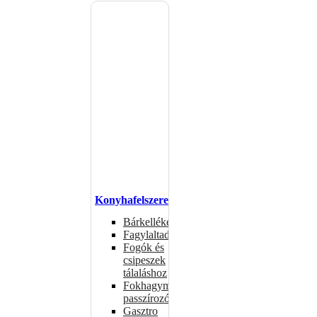
Konyhafelszerelés
Bárkellékek
Fagylaltadagolók
Fogók és
csipeszek
tálaláshoz
Fokhagymaprések,
passzírozók
Gasztro