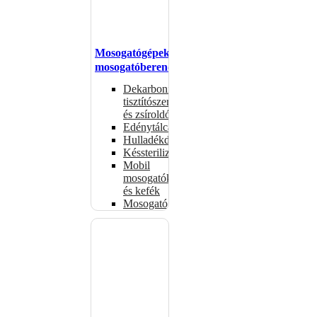
Mosogatógépek,
mosogatóberendezések
Dekarbonizáló
tisztítószerek
és zsíroldók
Edénytálcák
Hulladékdarálók
Késsterilizátorok
Mobil
mosogatók
és kefék
Mosogatógépkosarak