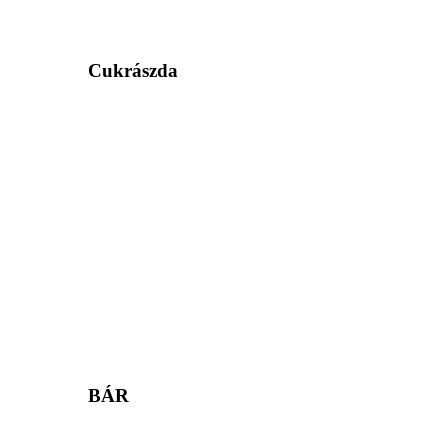
Cukrászda
BÁR