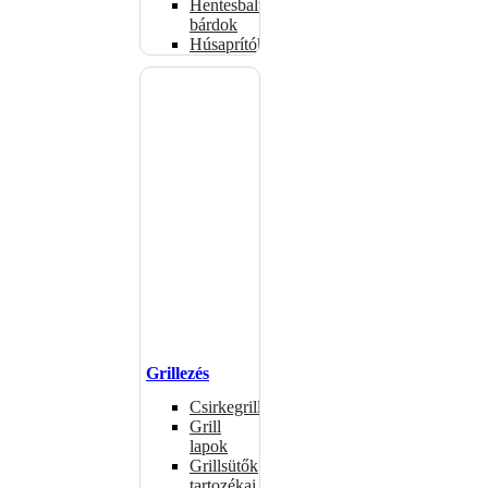
Hentesbalták,
bárdok
Húsaprítók
Grillezés
Csirkegrillek
Grill
lapok
Grillsütők
tartozékai