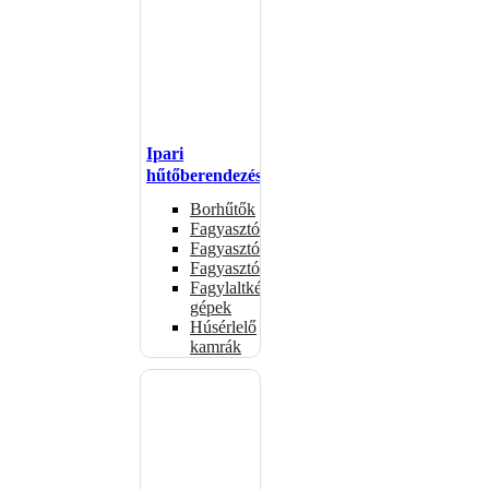
Ipari
hűtőberendezések
Borhűtők
Fagyasztóasztalok
Fagyasztóládák
Fagyasztószekrények
Fagylaltkészítő
gépek
Húsérlelő
kamrák