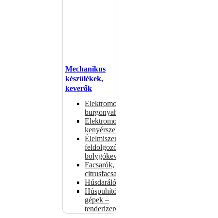
Mechanikus
készülékek,
keverők
Elektromos
burgonyahámozók
Elektromos
kenyérszeletelők
Élelmiszer-
feldolgozók –
bolygókeverők
Facsarók,
citrusfacsarók
Húsdarálók
Húspuhító
gépek –
tenderizerek