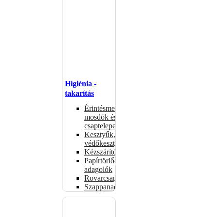
Higiénia -
takarítás
Érintésmentes
mosdók és
csaptelepek
Kesztyűk,
védőkesztyűk
Kézszárítók
Papírtörlő-
adagolók
Rovarcsapdák
Szappanadagolók