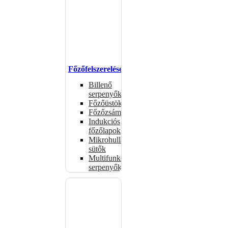
Főzőfelszerelések
Billenő
serpenyők
Főzőüstök
Főzőzsámolyok
Indukciós
főzőlapok
Mikrohullámú
sütők
Multifunkciós
serpenyők