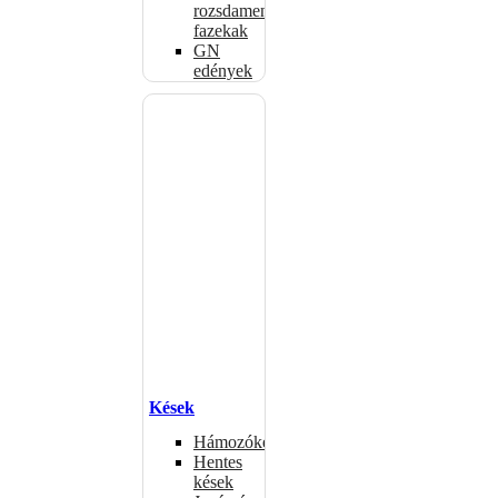
rozsdamentes
fazekak
GN
edények
Kések
Hámozókések
Hentes
kések