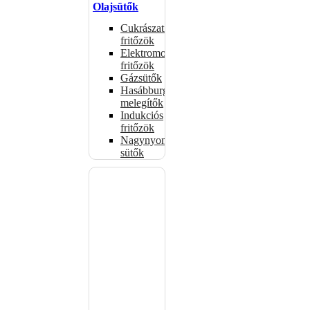
Olajsütők
Cukrászati
fritőzök
Elektromos
fritőzök
Gázsütők
Hasábburgonya
melegítők
Indukciós
fritőzök
Nagynyomású
sütők