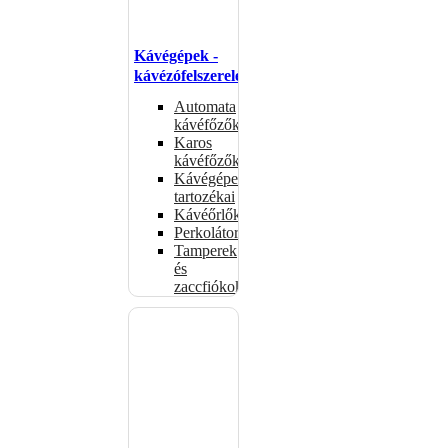
Kávégépek -
kávézófelszerelés
Automata
kávéfőzők
Karos
kávéfőzők
Kávégépek
tartozékai
Kávéőrlők
Perkolátorok
Tamperek
és
zaccfiókok