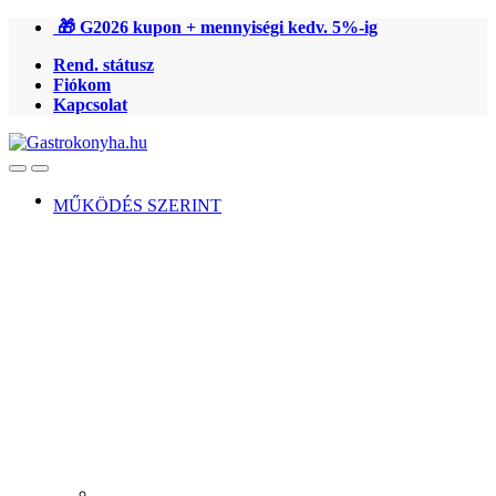
Ugrás
Ugrás
🎁 G2026 kupon + mennyiségi kedv. 5%-ig
a
a
Rend. státusz
navigációhoz
tartalomra
Fiókom
Kapcsolat
Open
Close
MŰKÖDÉS SZERINT