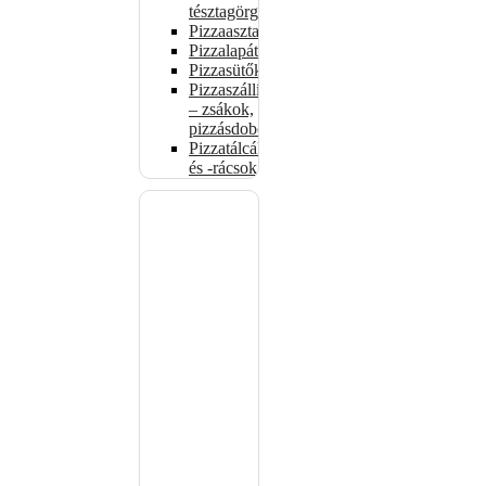
tésztagörgők
Pizzaasztalok
Pizzalapátok
Pizzasütők
Pizzaszállítás
– zsákok,
pizzásdobozok
Pizzatálcák
és -rácsok