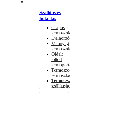
Szállítás és
hőtartás
Csapos
termoszok
Ételhordók
Műanyag
termoszok
Oldalt
töltött
termoportok
Termoszok,
termoszkannák
Termoszsákok
szállításhoz