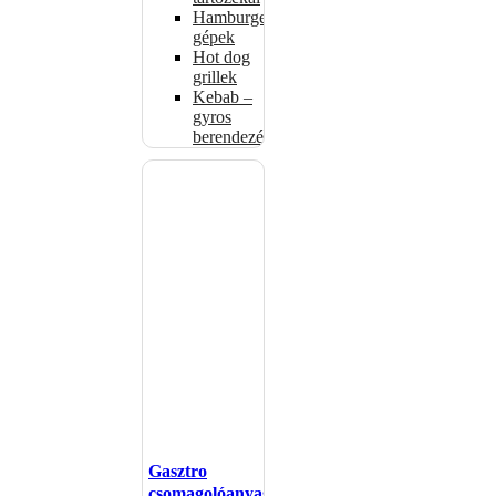
Hamburgerformázó
gépek
Hot dog
grillek
Kebab –
gyros
berendezés
Gasztro
csomagolóanyagok