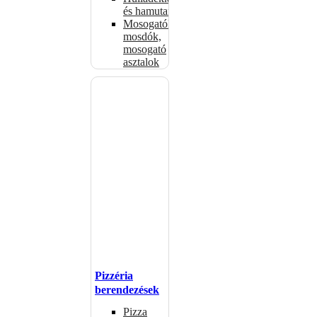
és hamutartók
Mosogatók,
mosdók,
mosogató
asztalok
Pizzéria
berendezések
Pizza