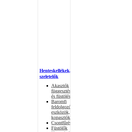
Henteskellékek,
szeletelők
Akasztók
függesztéshez
és füstöléshez
Baromfi
feldolgozó
eszközök,
kopasztók
Csontfűrészek
Füstölők