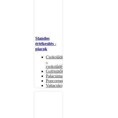
Standos
értékesítés -
piacok
Csokoládémelegítők
–
csokoládéadagolók
Gofrisütők
Palacsintasütők
Popcorngépek
Vattacukorgép