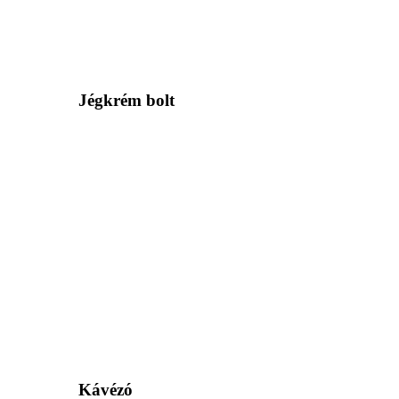
Jégkrém bolt
Kávézó