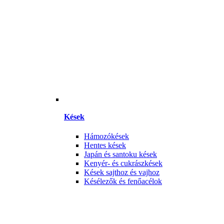
Kések
Hámozókések
Hentes kések
Japán és santoku kések
Kenyér- és cukrászkések
Kések sajthoz és vajhoz
Késélezők és fenőacélok