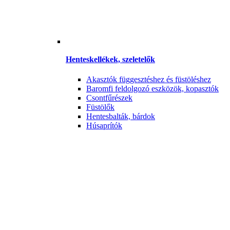
Henteskellékek, szeletelők
Akasztók függesztéshez és füstöléshez
Baromfi feldolgozó eszközök, kopasztók
Csontfűrészek
Füstölők
Hentesbalták, bárdok
Húsaprítók