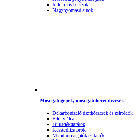
Indukciós fritőzök
Nagynyomású sütők
Mosogatógépek, mosogatóberendezések
Dekarbonizáló tisztítószerek és zsíroldók
Edénytálcák
Hulladékdarálók
Késsterilizátorok
Mobil mosogatók és kefék