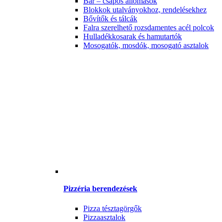
Bár – csapos állomások
Blokkok utalványokhoz, rendelésekhez
Bővítők és tálcák
Falra szerelhető rozsdamentes acél polcok
Hulladékkosarak és hamutartók
Mosogatók, mosdók, mosogató asztalok
Pizzéria berendezések
Pizza tésztagörgők
Pizzaasztalok