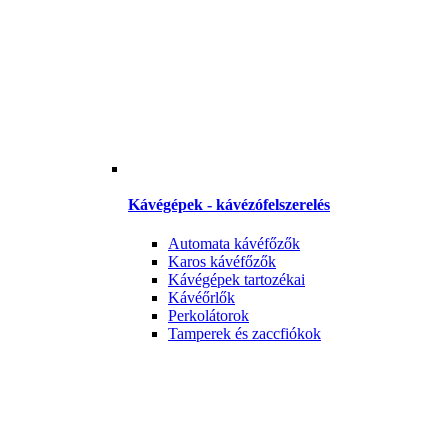
Kávégépek - kávézófelszerelés
Automata kávéfőzők
Karos kávéfőzők
Kávégépek tartozékai
Kávéőrlők
Perkolátorok
Tamperek és zaccfiókok