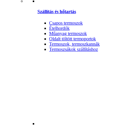
Szállítás és hőtartás
Csapos termoszok
Ételhordók
Műanyag termoszok
Oldalt töltött termoportok
Termoszok, termoszkannák
Termoszsákok szállításhoz