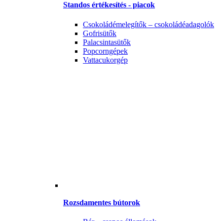
Standos értékesítés - piacok
Csokoládémelegítők – csokoládéadagolók
Gofrisütők
Palacsintasütők
Popcorngépek
Vattacukorgép
Rozsdamentes bútorok