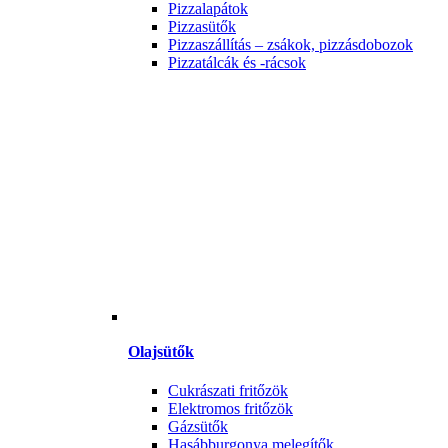
Pizzalapátok
Pizzasütők
Pizzaszállítás – zsákok, pizzásdobozok
Pizzatálcák és -rácsok
Olajsütők
Cukrászati fritőzök
Elektromos fritőzök
Gázsütők
Hasábburgonya melegítők