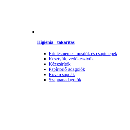
Higiénia - takarítás
Érintésmentes mosdók és csaptelepek
Kesztyűk, védőkesztyűk
Kézszárítók
Papírtörlő-adagolók
Rovarcsapdák
Szappanadagolók