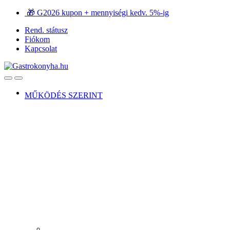
Ugrás
Ugrás
🎁 G2026 kupon + mennyiségi kedv. 5%-ig
a
a
Rend. státusz
navigációhoz
tartalomra
Fiókom
Kapcsolat
Open
Close
MŰKÖDÉS SZERINT