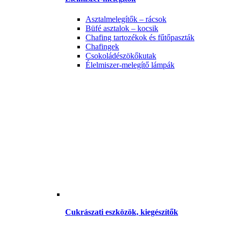
Asztalmelegítők – rácsok
Büfé asztalok – kocsik
Chafing tartozékok és fűtőpaszták
Chafingek
Csokoládészökőkutak
Élelmiszer-melegítő lámpák
Cukrászati eszközök, kiegészítők