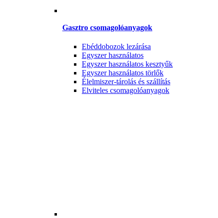
Gasztro csomagolóanyagok
Ebéddobozok lezárása
Egyszer használatos
Egyszer használatos kesztyűk
Egyszer használatos törlők
Élelmiszer-tárolás és szállítás
Elviteles csomagolóanyagok