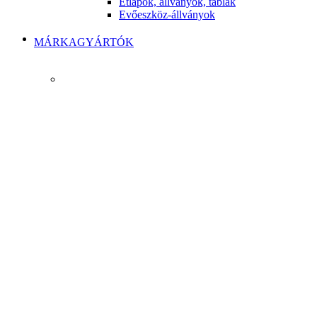
Étlapok, állványok, táblák
Evőeszköz-állványok
MÁRKAGYÁRTÓK