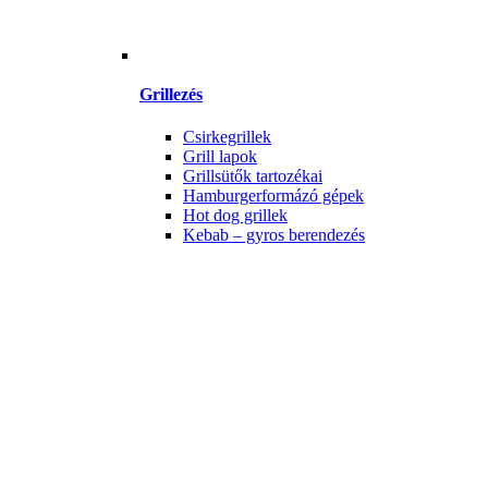
Grillezés
Csirkegrillek
Grill lapok
Grillsütők tartozékai
Hamburgerformázó gépek
Hot dog grillek
Kebab – gyros berendezés