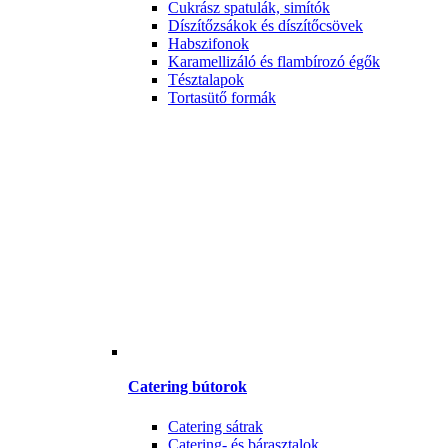
Cukrász spatulák, simítók
Díszítőzsákok és díszítőcsövek
Habszifonok
Karamellizáló és flambírozó égők
Tésztalapok
Tortasütő formák
Catering bútorok
Catering sátrak
Catering- és bárasztalok