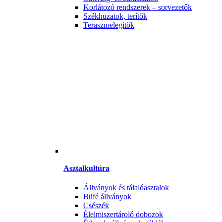
Korlátozó rendszerek – sorvezetők
Székhuzatok, terítők
Teraszmelegítők
Asztalkultúra
Állványok és tálalóasztalok
Büfé állványok
Csészék
Élelmiszertároló dobozok