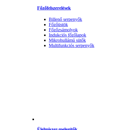
Főzőfelszerelések
Billenő serpenyők
Főzőüstök
Főzőzsámolyok
Indukciós főzőlapok
Mikrohullámú sütők
Multifunkciós serpenyők
Élelmiszer-melegítők