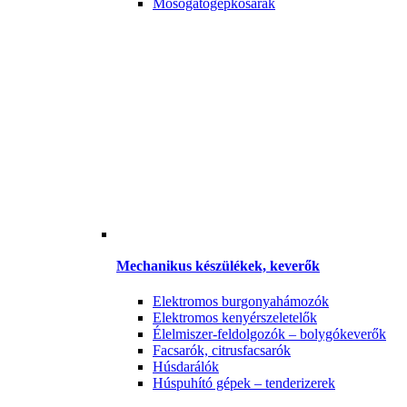
Mosogatógépkosarak
Mechanikus készülékek, keverők
Elektromos burgonyahámozók
Elektromos kenyérszeletelők
Élelmiszer-feldolgozók – bolygókeverők
Facsarók, citrusfacsarók
Húsdarálók
Húspuhító gépek – tenderizerek