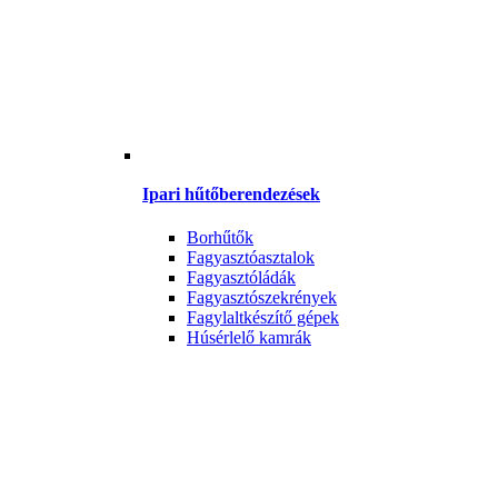
Ipari hűtőberendezések
Borhűtők
Fagyasztóasztalok
Fagyasztóládák
Fagyasztószekrények
Fagylaltkészítő gépek
Húsérlelő kamrák