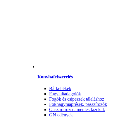
Konyhafelszerelés
Bárkellékek
Fagylaltadagolók
Fogók és csipeszek tálaláshoz
Fokhagymaprések, passzírozók
Gasztro rozsdamentes fazekak
GN edények