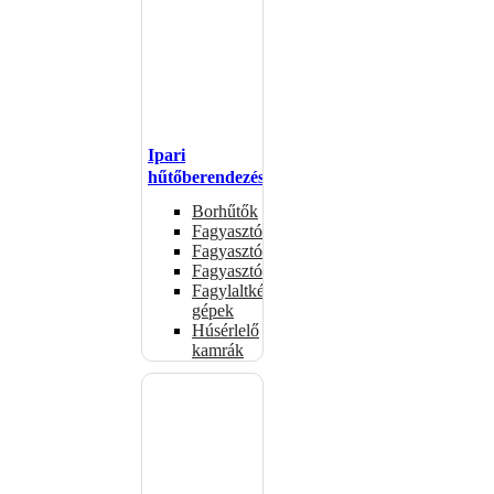
Ipari
hűtőberendezések
Borhűtők
Fagyasztóasztalok
Fagyasztóládák
Fagyasztószekrények
Fagylaltkészítő
gépek
Húsérlelő
kamrák