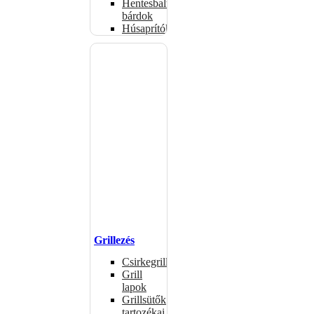
Hentesbalták,
bárdok
Húsaprítók
Grillezés
Csirkegrillek
Grill
lapok
Grillsütők
tartozékai