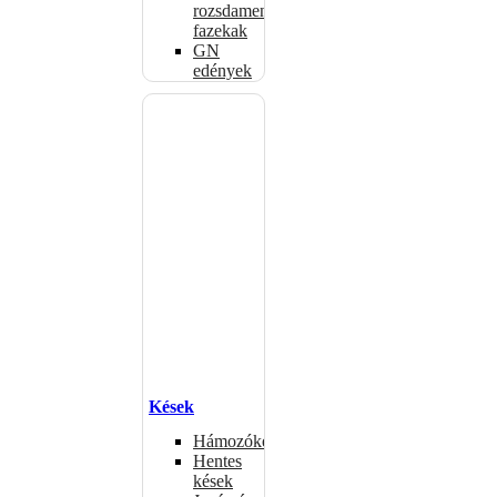
rozsdamentes
fazekak
GN
edények
Kések
Hámozókések
Hentes
kések