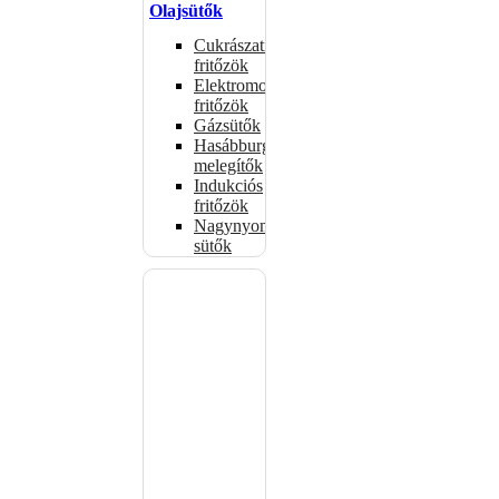
Olajsütők
Cukrászati
fritőzök
Elektromos
fritőzök
Gázsütők
Hasábburgonya
melegítők
Indukciós
fritőzök
Nagynyomású
sütők