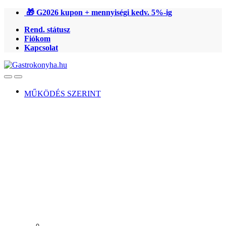
Ugrás
Ugrás
🎁 G2026 kupon + mennyiségi kedv. 5%-ig
a
a
Rend. státusz
navigációhoz
tartalomra
Fiókom
Kapcsolat
Open
Close
MŰKÖDÉS SZERINT