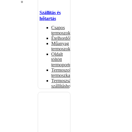
Szállítás és
hőtartás
Csapos
termoszok
Ételhordók
Műanyag
termoszok
Oldalt
töltött
termoportok
Termoszok,
termoszkannák
Termoszsákok
szállításhoz