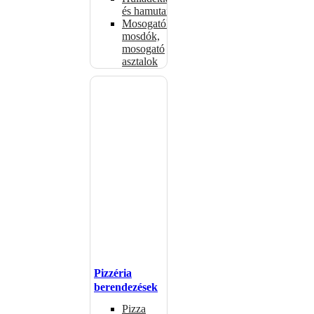
és hamutartók
Mosogatók,
mosdók,
mosogató
asztalok
Pizzéria
berendezések
Pizza