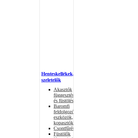
Henteskellékek,
szeletelők
Akasztók
függesztéshez
és füstöléshez
Baromfi
feldolgozó
eszközök,
kopasztók
Csontfűrészek
Füstölők