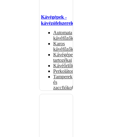
Kávégépek -
kávézófelszerelés
Automata
kávéfőzők
Karos
kávéfőzők
Kávégépek
tartozékai
Kávéőrlők
Perkolátorok
Tamperek
és
zaccfiókok