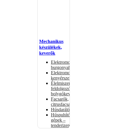
Mechanikus
készülékek,
keverők
Elektromos
burgonyahámozók
Elektromos
kenyérszeletelők
Élelmiszer-
feldolgozók –
bolygókeverők
Facsarók,
citrusfacsarók
Húsdarálók
Húspuhító
gépek –
tenderizerek