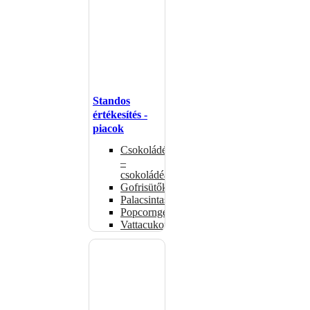
Standos
értékesítés -
piacok
Csokoládémelegítők
–
csokoládéadagolók
Gofrisütők
Palacsintasütők
Popcorngépek
Vattacukorgép