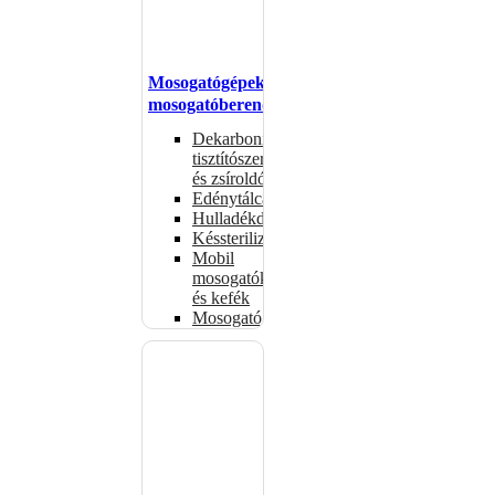
Mosogatógépek,
mosogatóberendezések
Dekarbonizáló
tisztítószerek
és zsíroldók
Edénytálcák
Hulladékdarálók
Késsterilizátorok
Mobil
mosogatók
és kefék
Mosogatógépkosarak