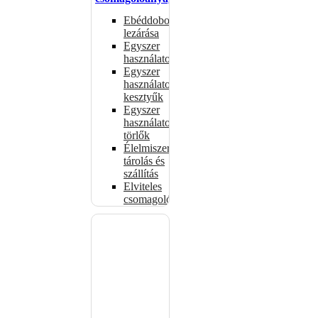
Ebéddobozok
lezárása
Egyszer
használatos
Egyszer
használatos
kesztyűk
Egyszer
használatos
törlők
Élelmiszer-
tárolás és
szállítás
Elviteles
csomagolóanyagok