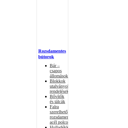
Rozsdamentes
bútorok
Bár –
csapos
állomások
Blokkok
utalványokhoz,
rendelésekhez
Bővítők
és tálcák
Falra
szerelhető
rozsdamentes
acél polcok
Hulladékkosarak