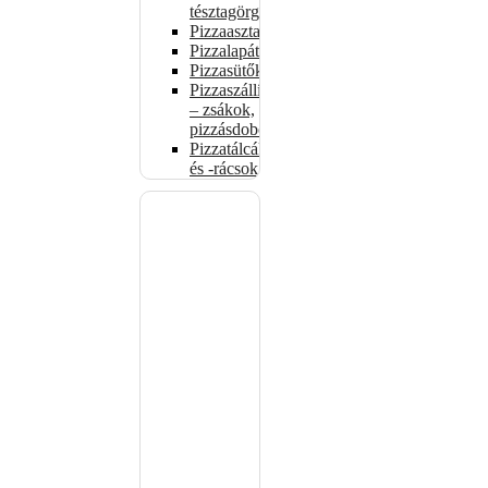
tésztagörgők
Pizzaasztalok
Pizzalapátok
Pizzasütők
Pizzaszállítás
– zsákok,
pizzásdobozok
Pizzatálcák
és -rácsok