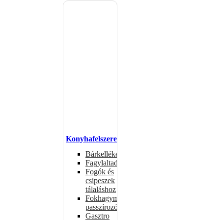
Konyhafelszerelés
Bárkellékek
Fagylaltadagolók
Fogók és
csipeszek
tálaláshoz
Fokhagymaprések,
passzírozók
Gasztro