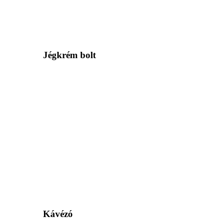
Jégkrém bolt
Kávézó