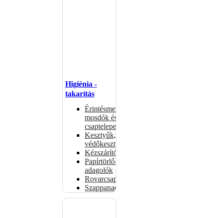
Higiénia -
takarítás
Érintésmentes
mosdók és
csaptelepek
Kesztyűk,
védőkesztyűk
Kézszárítók
Papírtörlő-
adagolók
Rovarcsapdák
Szappanadagolók