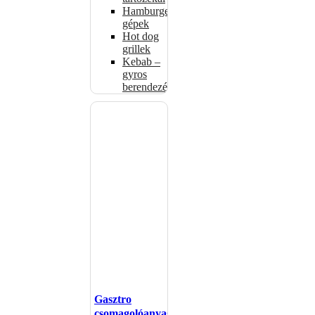
Hamburgerformázó
gépek
Hot dog
grillek
Kebab –
gyros
berendezés
Gasztro
csomagolóanyagok