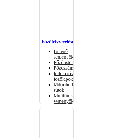
Főzőfelszerelések
Billenő
serpenyők
Főzőüstök
Főzőzsámolyok
Indukciós
főzőlapok
Mikrohullámú
sütők
Multifunkciós
serpenyők