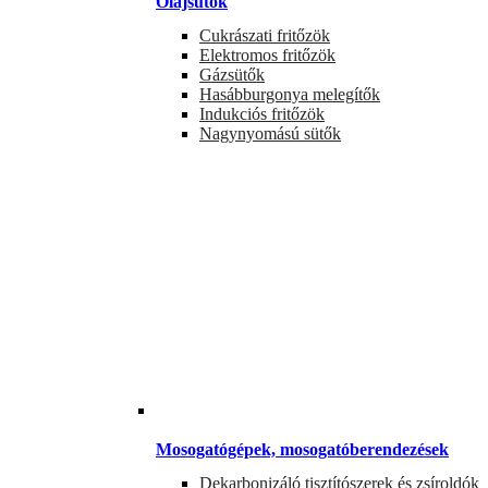
Olajsütők
Cukrászati fritőzök
Elektromos fritőzök
Gázsütők
Hasábburgonya melegítők
Indukciós fritőzök
Nagynyomású sütők
Mosogatógépek, mosogatóberendezések
Dekarbonizáló tisztítószerek és zsíroldók