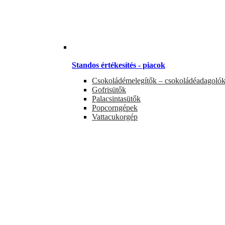
Standos értékesítés - piacok
Csokoládémelegítők – csokoládéadagoló
Gofrisütők
Palacsintasütők
Popcorngépek
Vattacukorgép