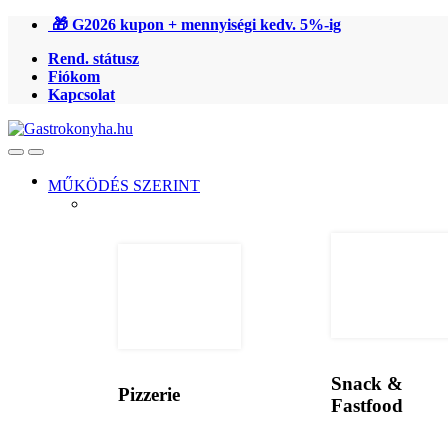
Ugrás
Ugrás
🎁 G2026 kupon + mennyiségi kedv. 5%-ig
a
a
Rend. státusz
navigációhoz
tartalomra
Fiókom
Kapcsolat
Open
Close
MŰKÖDÉS SZERINT
Snack &
Pizzerie
Fastfood