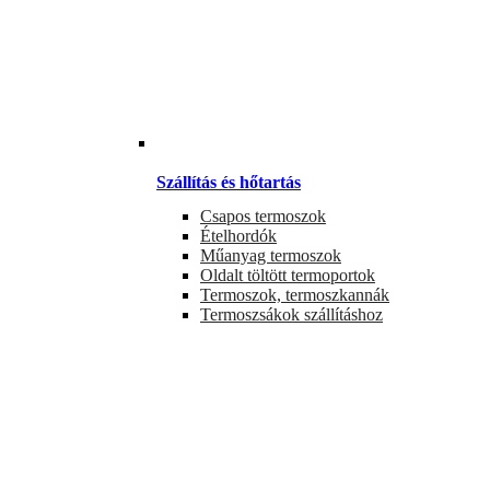
Szállítás és hőtartás
Csapos termoszok
Ételhordók
Műanyag termoszok
Oldalt töltött termoportok
Termoszok, termoszkannák
Termoszsákok szállításhoz