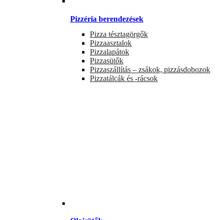
Pizzéria berendezések
Pizza tésztagörgők
Pizzaasztalok
Pizzalapátok
Pizzasütők
Pizzaszállítás – zsákok, pizzásdobozok
Pizzatálcák és -rácsok