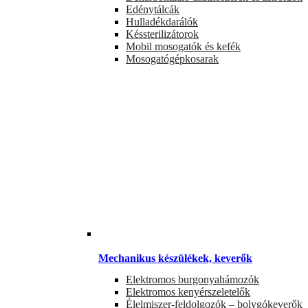
Edénytálcák
Hulladékdarálók
Késsterilizátorok
Mobil mosogatók és kefék
Mosogatógépkosarak
Mechanikus készülékek, keverők
Elektromos burgonyahámozók
Elektromos kenyérszeletelők
Élelmiszer-feldolgozók – bolygókeverők